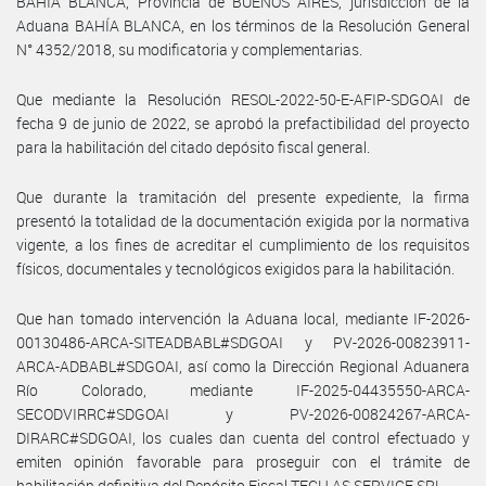
BAHÍA BLANCA, Provincia de BUENOS AIRES, jurisdicción de la
Aduana BAHÍA BLANCA, en los términos de la Resolución General
N° 4352/2018, su modificatoria y complementarias.
Que mediante la Resolución RESOL-2022-50-E-AFIP-SDGOAI de
fecha 9 de junio de 2022, se aprobó la prefactibilidad del proyecto
para la habilitación del citado depósito fiscal general.
Que durante la tramitación del presente expediente, la firma
presentó la totalidad de la documentación exigida por la normativa
vigente, a los fines de acreditar el cumplimiento de los requisitos
físicos, documentales y tecnológicos exigidos para la habilitación.
Que han tomado intervención la Aduana local, mediante IF-2026-
00130486-ARCA-SITEADBABL#SDGOAI y PV-2026-00823911-
ARCA-ADBABL#SDGOAI, así como la Dirección Regional Aduanera
Río Colorado, mediante IF-2025-04435550-ARCA-
SECODVIRRC#SDGOAI y PV-2026-00824267-ARCA-
DIRARC#SDGOAI, los cuales dan cuenta del control efectuado y
emiten opinión favorable para proseguir con el trámite de
habilitación definitiva del Depósito Fiscal TECH AS SERVICE SRL.