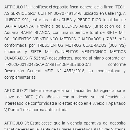
ARTICULO 1°.- Habilítese el depósito fiscal general de la firma “TECH
AS SERVICE SRL”, CUIT N° 30-70749161-9, ubicado en Calle Ing. A
HUERGO 991, entre las calles CUBA y PEDRO PICO, localidad de
BAHIA BLANCA, Provincia de BUENOS AIRES, jurisdicción de la
Aduana BAHIA BLANCA, con una superficie total de SIETE MIL
OCHOCIENTOS VEINTICINCO METROS CUADRADOS ( 7.825 m2)
conformada por TRESCIENTOS METROS CUADRADOS (300 m2)
cubiertos y SIETE MIL QUINIENTOS VEINTICINCO METROS
CUADRADOS (7.525m2) descubiertos, acorde al plano obrante en
IF-2026-00130486-ARCA-SITEADBABL#SDGOAI conforme
Resolución General AFIP N° 4352/2018, su modificatoria y
complementarias.
ARTICULO 2°: Determínese que la habilitación tendrá vigencia por el
plazo de DIEZ (10) años a contar desde su notificación al
interesado, de conformidad a lo establecido en el Anexo I, Apartado
V, Punto 1 de la norma antes citada.
ARTICULO 3°:-Establécese que la vigencia operativa del depósito
fiscal general en la Tabla de Lugares Operativos (LOT) del Sistema