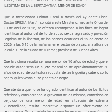
ILEGÍTIMA DE LA LIBERTAD-VTMA: MENOR DE EDAD”
Que la mencionada Unidad Fiscal, a través del Ayudante Fiscal
Doctor SPEZIA, Martín, solicitó a este Ministerio, mediante Oficio del
10 de abril de 2026, se ofrezca recompensa a los fines de lograr
identificar al autor del delito de abuso sexual agravado y privación
ilegítima de la libertad, de los hechos ocurridos el 29 de enero de
2026, a las 5:15 de la mañana, en el sector de playas, a la altura de
la calle 31 de la ciudad de Miramar, provincia de Buenos Aires.
Que la víctima resultó ser una menor de 16 años de edad y que el
posible autor sería un sujeto masculino de aproximadamente 30
años de edad, de contextura robusta, de tez trigueña y cabello corto
negro, quien vestía buzo y pantalón negro.
Que atento a que no se ha logrado identificar al autor de los ilícitos
referidos y considerando la gravedad de los mismos, cometidos en
perjuicio de una menor de edad en situación de extrema
vulnerabilidad, resulta imperativo disponer un ofrecimiento de
recompensa. Dicha medida tiene como fin recabar información que