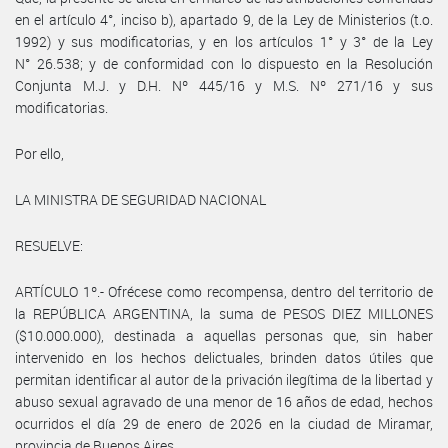
en el artículo 4°, inciso b), apartado 9, de la Ley de Ministerios (t.o.
1992) y sus modificatorias, y en los artículos 1° y 3° de la Ley
N° 26.538; y de conformidad con lo dispuesto en la Resolución
Conjunta M.J. y D.H. Nº 445/16 y M.S. Nº 271/16 y sus
modificatorias.
Por ello,
LA MINISTRA DE SEGURIDAD NACIONAL
RESUELVE:
ARTÍCULO 1º.- Ofrécese como recompensa, dentro del territorio de
la REPÚBLICA ARGENTINA, la suma de PESOS DIEZ MILLONES
($10.000.000), destinada a aquellas personas que, sin haber
intervenido en los hechos delictuales, brinden datos útiles que
permitan identificar al autor de la privación ilegítima de la libertad y
abuso sexual agravado de una menor de 16 años de edad, hechos
ocurridos el día 29 de enero de 2026 en la ciudad de Miramar,
provincia de Buenos Aires.