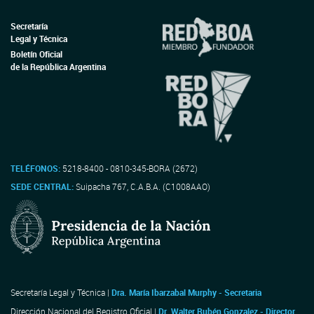
Secretaría
Legal y Técnica
Boletín Oficial
de la República Argentina
TELÉFONOS:
5218-8400 - 0810-345-BORA (2672)
SEDE CENTRAL:
Suipacha 767, C.A.B.A. (C1008AAO)
Secretaría Legal y Técnica |
Dra. María Ibarzabal Murphy - Secretaria
Dirección Nacional del Registro Oficial |
Dr. Walter Rubén Gonzalez - Director