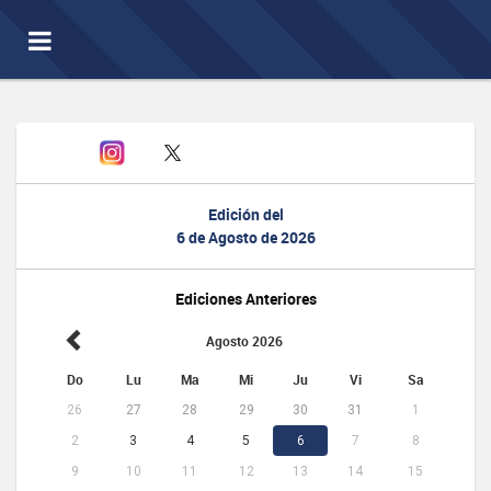
Toggle
navigation
Edición del
6 de Agosto de 2026
Ediciones Anteriores
Agosto 2026
Do
Lu
Ma
Mi
Ju
Vi
Sa
26
27
28
29
30
31
1
2
3
4
5
6
7
8
9
10
11
12
13
14
15