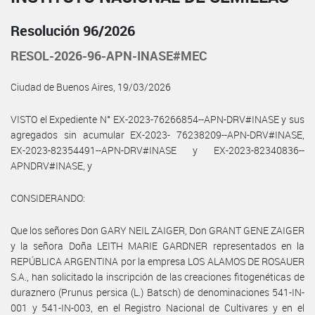
Resolución 96/2026
RESOL-2026-96-APN-INASE#MEC
Ciudad de Buenos Aires, 19/03/2026
VISTO el Expediente N° EX-2023-76266854--APN-DRV#INASE y sus
agregados sin acumular EX-2023- 76238209--APN-DRV#INASE,
EX-2023-82354491--APN-DRV#INASE y EX-2023-82340836--
APNDRV#INASE, y
CONSIDERANDO:
Que los señores Don GARY NEIL ZAIGER, Don GRANT GENE ZAIGER
y la señora Doña LEITH MARIE GARDNER representados en la
REPÚBLICA ARGENTINA por la empresa LOS ALAMOS DE ROSAUER
S.A., han solicitado la inscripción de las creaciones fitogenéticas de
duraznero (Prunus persica (L.) Batsch) de denominaciones 541-IN-
001 y 541-IN-003, en el Registro Nacional de Cultivares y en el