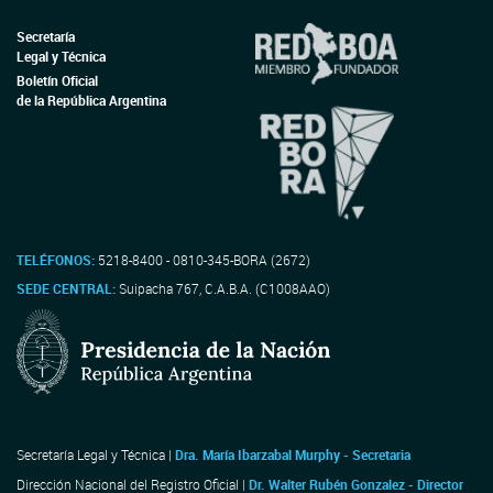
Secretaría
Legal y Técnica
Boletín Oficial
de la República Argentina
TELÉFONOS:
5218-8400 - 0810-345-BORA (2672)
SEDE CENTRAL:
Suipacha 767, C.A.B.A. (C1008AAO)
Secretaría Legal y Técnica |
Dra. María Ibarzabal Murphy - Secretaria
Dirección Nacional del Registro Oficial |
Dr. Walter Rubén Gonzalez - Director