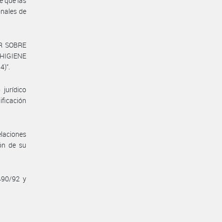
e que las
nales de
UR SOBRE
HIGIENE
)”.
jurídico
ificación
elaciones
ión de su
490/92 y