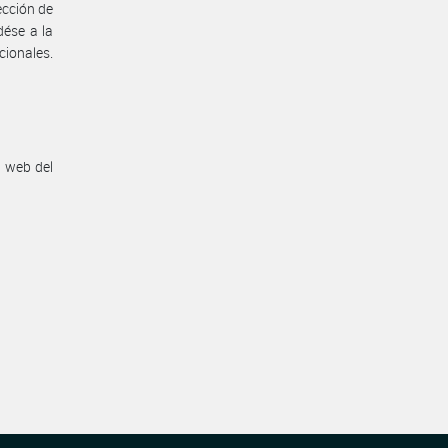
ección de
dése a la
cionales.
n web del