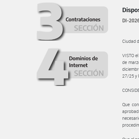
Dispo
DI-20
Ciudad 
VISTO e
de marzo
diciemb
27/25 y 
CONSID
Que con
aprobad
necesar
procedim