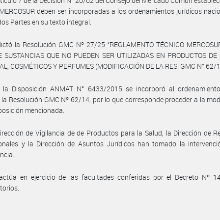
rtículo 7 de la Decisión N° 20/02 del Consejo del Mercado Común establec
MERCOSUR deben ser incorporadas a los ordenamientos jurídicos nacio
dos Partes en su texto integral.
dictó la Resolución GMC Nº 27/25 “REGLAMENTO TÉCNICO MERCOS
DE SUSTANCIAS QUE NO PUEDEN SER UTILIZADAS EN PRODUCTOS DE 
L, COSMÉTICOS Y PERFUMES (MODIFICACIÓN DE LA RES. GMC N° 62/14
 la Disposición ANMAT N° 6433/2015 se incorporó al ordenamiento 
 la Resolución GMC Nº 62/14, por lo que corresponde proceder a la mod
sposición mencionada.
irección de Vigilancia de de Productos para la Salud, la Dirección de R
ionales y la Dirección de Asuntos Jurídicos han tomado la intervenc
ncia.
actúa en ejercicio de las facultades conferidas por el Decreto Nº 1
torios.