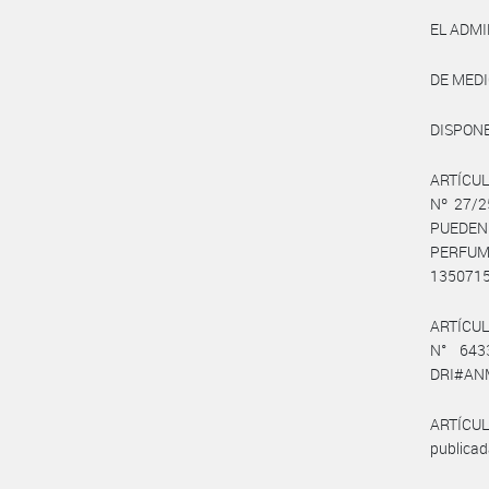
EL ADM
DE MED
DISPONE
ARTÍCULO
Nº 27/
PUEDEN
PERFUME
1350715
ARTÍCULO
N° 6433
DRI#ANMA
ARTÍCULO
publicad