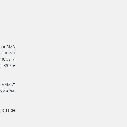
cosur GMC
 QUE NO
TICOS Y
IF-2025-
ión ANMAT
092-APN-
) días de