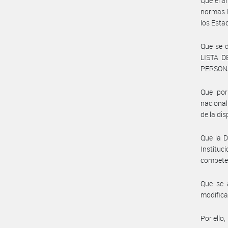
Que el a
normas 
los Esta
Que se 
LISTA 
PERSONA
Que por
nacional
de la di
Que la D
Instituc
compete
Que se 
modifica
Por ello,