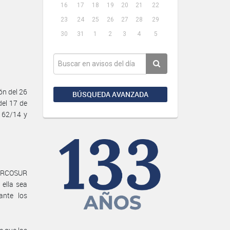
16
17
18
19
20
21
22
23
24
25
26
27
28
29
30
31
1
2
3
4
5
n del 26
BÚSQUEDA AVANZADA
del 17 de
 62/14 y
MERCOSUR
ella sea
ante los