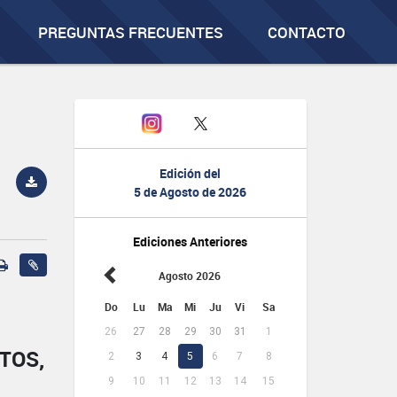
PREGUNTAS FRECUENTES
CONTACTO
Edición del
5 de Agosto de 2026
Ediciones Anteriores
Agosto 2026
Do
Lu
Ma
Mi
Ju
Vi
Sa
26
27
28
29
30
31
1
TOS,
2
3
4
5
6
7
8
9
10
11
12
13
14
15