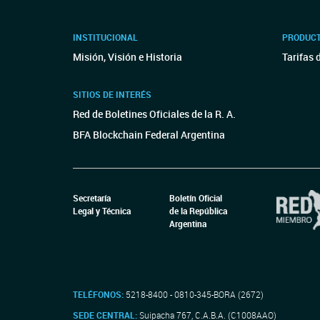
INSTITUCIONAL
PRODUCT
Misión, Visión e Historia
Tarifas 
SITIOS DE INTERÉS
Red de Boletines Oficiales de la R. A.
BFA Blockchain Federal Argentina
Secretaría
Boletín Oficial
Legal y Técnica
de la República
Argentina
TELÉFONOS:
5218-8400 - 0810-345-BORA (2672)
SEDE CENTRAL:
Suipacha 767, C.A.B.A. (C1008AAO)