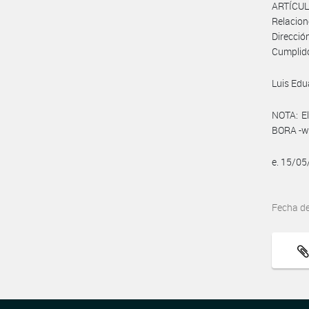
ARTÍCULO
Relacion
Direcció
Cumplido
Luis Ed
NOTA: El
BORA -ww
e. 15/0
Fecha d