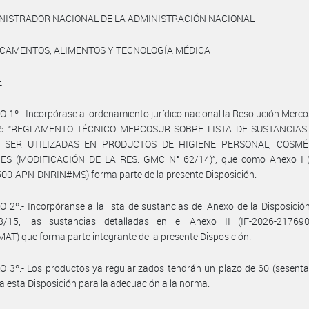
INISTRADOR NACIONAL DE LA ADMINISTRACIÓN NACIONAL
ICAMENTOS, ALIMENTOS Y TECNOLOGÍA MÉDICA
:
 1º.- Incorpórase al ordenamiento jurídico nacional la Resolución Mer
25 “REGLAMENTO TÉCNICO MERCOSUR SOBRE LISTA DE SUSTANCIAS
 SER UTILIZADAS EN PRODUCTOS DE HIGIENE PERSONAL, COSMÉ
S (MODIFICACIÓN DE LA RES. GMC N° 62/14)”, que como Anexo I (
00-APN-DNRIN#MS) forma parte de la presente Disposición.
 2º.- Incorpóranse a la lista de sustancias del Anexo de la Disposic
/15, las sustancias detalladas en el Anexo II (IF-2026-21769
T) que forma parte integrante de la presente Disposición.
 3º.- Los productos ya regularizados tendrán un plazo de 60 (sesenta
a esta Disposición para la adecuación a la norma.