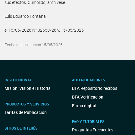
sus efectos. Cumplido, archívese.
Luis Eduardo Fontana
e. 15/05/2026 N° 32650/26 v. 15/05/2026
Fecha de publicación 15/05/2026
INSTITUCIONAL
AUTENTICACIONES
Misión, Visión e Historia
BFA Repositorio recibos
BFA Verificación
PRODUCTOS Y SERVICIOS
Firma digital
Tarifas de Publicación
FAQ Y TUTORIALES
SITIOS DE INTERÉS
Preguntas Frecuentes