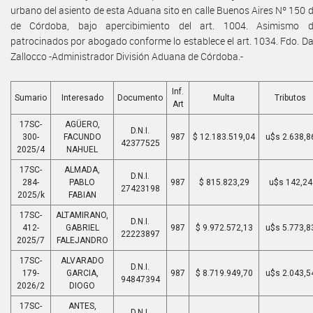
urbano del asiento de esta Aduana sito en calle Buenos Aires Nº 150 d
de Córdoba, bajo apercibimiento del art. 1004. Asimismo d
patrocinados por abogado conforme lo establece el art. 1034. Fdo. Da
Zallocco -Administrador División Aduana de Córdoba.-
Inf.
Sumario
Interesado
Documento
Multa
Tributos
Art
17SC-
AGÜERO,
D.N.I.
300-
FACUNDO
987
$ 12.183.519,04
u$s 2.638,8
42377525
2025/4
NAHUEL
17SC-
ALMADA,
D.N.I.
284-
PABLO
987
$ 815.823,29
u$s 142,24
27423198
2025/k
FABIAN
17SC-
ALTAMIRANO,
D.N.I.
412-
GABRIEL
987
$ 9.972.572,13
u$s 5.773,8
22223897
2025/7
FALEJANDRO
17SC-
ALVARADO
D.N.I.
179-
GARCIA,
987
$ 8.719.949,70
u$s 2.043,5
94847394
2026/2
DIOGO
17SC-
ANTES,
D.N.I.