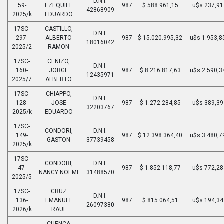
D.N.I.
59-
EZEQUIEL
987
$ 588.961,15
u$s 237,91
42868909
2025/k
EDUARDO
17SC-
CASTILLO,
D.N.I.
297-
ALBERTO
987
$ 15.020.995,32
u$s 1.953,8
18016042
2025/2
RAMON
17SC-
CENIZO,
D.N.I.
160-
JORGE
987
$ 8.216.817,63
u$s 2.590,3
12435971
2025/7
ALBERTO
17SC-
CHIAPPO,
D.N.I.
128-
JOSE
987
$ 1.272.284,85
u$s 389,39
32203767
2025/k
EDUARDO
17SC-
CONDORI,
D.N.I.
149-
987
$ 12.398.364,40
u$s 3.480,7
GASTON
37739458
2025/k
17SC-
CONDORI,
D.N.I.
47-
987
$ 1.852.118,77
u$s 772,28
NANCY NOEMI
31488570
2025/5
17SC-
CRUZ
D.N.I.
136-
EMANUEL
987
$ 815.064,51
u$s 194,34
26097380
2026/k
RAUL
CUENCA