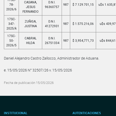
CASANA,
D.N.I.
78-
987
$ 7.129.701,15
u$s 1.635,8
JESUS
96360757
2026/6
FERNANDO
17SC-
ZUÑIGA,
D.N.I.
347-
987
$ 1.575.216,06
u$s 439,97
JUSTINA
41272931
2025/k
17SC-
CABRAL
D.N.I.
50-
987
$ 3,954,771,73
u$s 844,61
HILDA
26751334
2026/5
Daniel Alejandro Castro Zallocco, Administrador de Aduana.
e. 15/05/2026 N° 32507/26 v. 15/05/2026
Fecha de publicación 15/05/2026
INSTITUCIONAL
AUTENTICACIONES