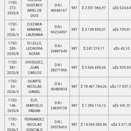
17SC-
GUSTAVO
D.N.I.
272-
987
$ 2.551.966,97
u$s 524,64
ARIEL DE
40686167
2025/k
DIOS
17SC-
CUIZARA
D.N.I.
60-
MAMANI,
987
$ 3.108.830,01
u$s 759,01
96224397
2026/3
LAURIANA
17SC-
DI LELLO,
D.N.I.
285-
LEONORA
987
$ 247.219,17
u$s 43,10
26887643
2025/8
NOEMI
17SC-
DIOSQUEZ,
D.N.I.
381-
JUAN
987
$ 3.666.690,66
u$s 929,53
28271956
2025/8
CARLOS
17SC-
DUARTE
D.N.I.
33-
NICOLAS
987
$ 78.467.784,26
u$s 17.937,
40480834
2026/3
DANIEL
17SC-
ELFI,
D.N.I.
146-
MARCELO
987
$ 1.256.116,12
u$s 341,31
24659728
2025/k
FABIAN
17SC-
FERNANDEZ
D.N.I.
75-
NICOLAS
987
$ 14.569.350,90
u$s 3.317,3
39378410
2026/1
GONZALO