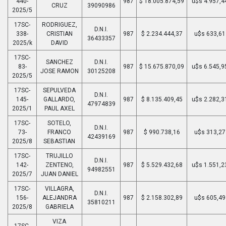
440-
987
$ 18.005.874,59
u$s 4.957,4
CRUZ
39090986
2025/5
17SC-
RODRIGUEZ,
D.N.I.
338-
CRISTIAN
987
$ 2.234.444,37
u$s 633,61
36433357
2025/k
DAVID
17SC-
SANCHEZ
D.N.I.
83-
987
$ 15.675.870,09
u$s 6.545,9
JOSE RAMON
30125208
2025/5
17SC-
SEPULVEDA
D.N.I.
145-
GALLARDO,
987
$ 8.135.409,45
u$s 2.282,3
47974839
2025/1
PAUL AXEL
17SC-
SOTELO,
D.N.I.
73-
FRANCO
987
$ 990.738,16
u$s 313,27
42439169
2025/8
SEBASTIAN
17SC-
TRUJILLO
D.N.I.
142-
ZENTENO,
987
$ 5.529.432,68
u$s 1.551,2
94982551
2025/7
JUAN DANIEL
17SC-
VILLAGRA,
D.N.I.
156-
ALEJANDRA
987
$ 2.158.302,89
u$s 605,49
35810211
2025/8
GABRIELA
VIZA
17SC-