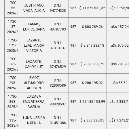
17SC-
JUSTINIANO
D.N.I.
155-
987
$ 11.579.531,32
u$s 3.298,9
VACA, ALICIA
94774328
2026/8
17SC-
LAMAS,
D.N.I.
137-
987
$ 803.289,06
u$s 187,04
EUNICE SARA
40787793
2026/8
17SC-
LAZARTE
D.N.I.
141-
LEAL, MARIA
987
$ 3.349.232,18
u$s 975,02
37313137
2025/9
VICTORIA
17SC-
LAZARTE,
D.N.I.
162-
987
$ 2.676.558,72
u$s 781,28
CANDY LUZ
37476529
2025/3
17SC-
LEMOZ,
D.N.I.
298-
ALEJANDRO
987
$ 208.195,02
u$s 55,69
32803589
2025/0
AGUSTIN
17SC-
LUIZAGA
D.N.I.
263-
SALVATIERRA,
987
$ 11.185.103,99
u$s 2.832,7
93928597
2025/k
BASILIA
17SC-
LUNA, JESICA
D.N.I.
335-
987
$ 2.833.336,05
u$s 1.243,2
NATALIA
31451386
2025/k