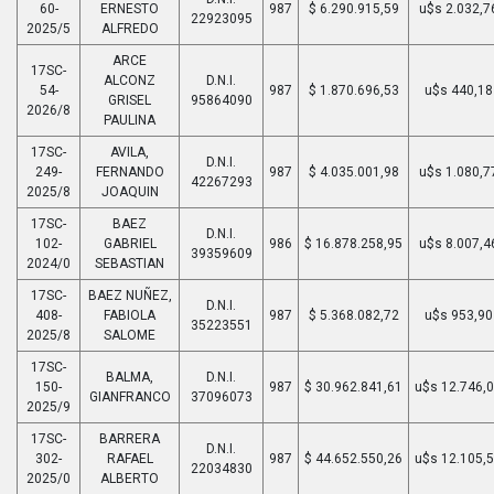
60-
ERNESTO
987
$ 6.290.915,59
u$s 2.032,7
22923095
2025/5
ALFREDO
ARCE
17SC-
ALCONZ
D.N.I.
54-
987
$ 1.870.696,53
u$s 440,18
GRISEL
95864090
2026/8
PAULINA
17SC-
AVILA,
D.N.I.
249-
FERNANDO
987
$ 4.035.001,98
u$s 1.080,7
42267293
2025/8
JOAQUIN
17SC-
BAEZ
D.N.I.
102-
GABRIEL
986
$ 16.878.258,95
u$s 8.007,4
39359609
2024/0
SEBASTIAN
17SC-
BAEZ NUÑEZ,
D.N.I.
408-
FABIOLA
987
$ 5.368.082,72
u$s 953,90
35223551
2025/8
SALOME
17SC-
BALMA,
D.N.I.
150-
987
$ 30.962.841,61
u$s 12.746,
GIANFRANCO
37096073
2025/9
17SC-
BARRERA
D.N.I.
302-
RAFAEL
987
$ 44.652.550,26
u$s 12.105,
22034830
2025/0
ALBERTO