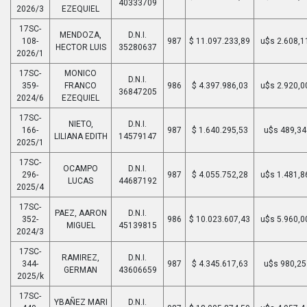
40333709
2026/3
EZEQUIEL
17SC-
MENDOZA,
D.N.I.
108-
987
$ 11.097.233,89
u$s 2.608,1
HECTOR LUIS
35280637
2026/1
17SC-
MONICO
D.N.I.
359-
FRANCO
986
$ 4.397.986,03
u$s 2.920,0
36847205
2024/6
EZEQUIEL
17SC-
NIETO,
D.N.I.
166-
987
$ 1.640.295,53
u$s 489,34
LILIANA EDITH
14579147
2025/1
17SC-
OCAMPO
D.N.I.
296-
987
$ 4.055.752,28
u$s 1.481,8
LUCAS
44687192
2025/4
17SC-
PAEZ, AARON
D.N.I.
352-
986
$ 10.023.607,43
u$s 5.960,0
MIGUEL
45139815
2024/3
17SC-
RAMIREZ,
D.N.I.
344-
987
$ 4.345.617,63
u$s 980,25
GERMAN
43606659
2025/k
17SC-
YBAÑEZ MARI
D.N.I.