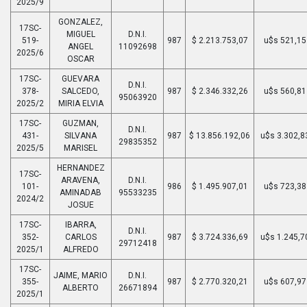
2025/9
GONZALEZ,
17SC-
MIGUEL
D.N.I.
519-
987
$ 2.213.753,07
u$s 521,15
ANGEL
11092698
2025/6
OSCAR
17SC-
GUEVARA
D.N.I.
378-
SALCEDO,
987
$ 2.346.332,26
u$s 560,81
95063920
2025/2
MIRIA ELVIA
17SC-
GUZMAN,
D.N.I.
431-
SILVANA
987
$ 13.856.192,06
u$s 3.302,8
29835352
2025/5
MARISEL
HERNANDEZ
17SC-
ARAVENA,
D.N.I.
101-
986
$ 1.495.907,01
u$s 723,38
AMINADAB
95533235
2024/2
JOSUE
17SC-
IBARRA,
D.N.I.
352-
CARLOS
987
$ 3.724.336,69
u$s 1.245,7
29712418
2025/1
ALFREDO
17SC-
JAIME, MARIO
D.N.I.
355-
987
$ 2.770.320,21
u$s 607,97
ALBERTO
26671894
2025/1