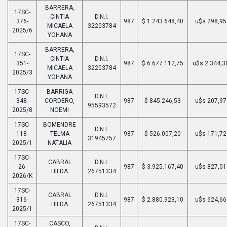
BARRERA,
17SC-
CINTIA
D.N.I.
376-
987
$ 1.243.648,40
u$s 298,95
MICAELA
32203784
2025/6
YOHANA
BARRERA,
17SC-
CINTIA
D.N.I.
351-
987
$ 6.677.112,75
u$s 2.344,3
MICAELA
32203784
2025/3
YOHANA
17SC-
BARRIGA
D.N.I.
348-
CORDERO,
987
$ 845.246,53
u$s 207,97
95593572
2025/8
NOEMI
17SC-
BOMENDRE
D.N.I.
118-
TELMA
987
$ 526.007,20
u$s 171,72
31945757
2025/1
NATALIA
17SC-
CABRAL
D.N.I.
26-
987
$ 3.925.167,40
u$s 827,01
HILDA
26751334
2026/K
17SC-
CABRAL
D.N.I.
316-
987
$ 2.880.923,10
u$s 624,66
HILDA
26751334
2025/1
17SC-
CASCO,