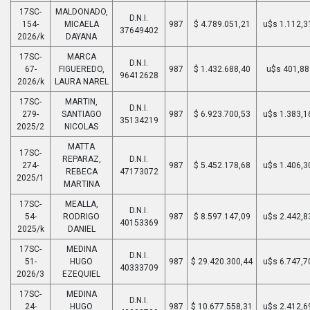
17SC-
MALDONADO,
D.N.I.
154-
MICAELA
987
$ 4.789.051,21
u$s 1.112,3
37649402
2026/k
DAYANA
17SC-
MARCA
D.N.I.
67-
FIGUEREDO,
987
$ 1.432.688,40
u$s 401,88
96412628
2026/k
LAURA NAREL
17SC-
MARTIN,
D.N.I.
279-
SANTIAGO
987
$ 6.923.700,53
u$s 1.383,1
35134219
2025/2
NICOLAS
MATTA
17SC-
REPARAZ,
D.N.I.
274-
987
$ 5.452.178,68
u$s 1.406,3
REBECA
47173072
2025/1
MARTINA
17SC-
MEALLA,
D.N.I.
54-
RODRIGO
987
$ 8.597.147,09
u$s 2.442,8
40153369
2025/k
DANIEL
17SC-
MEDINA
D.N.I.
51-
HUGO
987
$ 29.420.300,44
u$s 6.747,7
40333709
2026/3
EZEQUIEL
17SC-
MEDINA
D.N.I.
24-
HUGO
987
$ 10.677.558,31
u$s 2.412,6