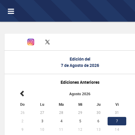
Toggle
navigation
Edición del
7 de Agosto de 2026
Ediciones Anteriores
Agosto 2026
Do
Lu
Ma
Mi
Ju
Vi
26
27
28
29
30
31
2
3
4
5
6
7
9
10
11
12
13
14