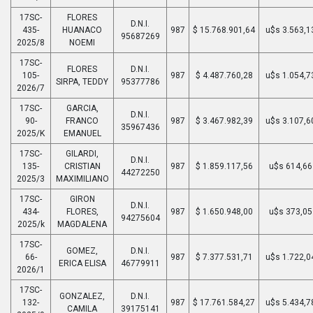
17SC-
FLORES
D.N.I.
435-
HUANACO
987
$ 15.768.901,64
u$s 3.563,1
95687269
2025/8
NOEMI
17SC-
FLORES
D.N.I.
105-
987
$ 4.487.760,28
u$s 1.054,7
SIRPA, TEDDY
95377786
2026/7
17SC-
GARCIA,
D.N.I.
90-
FRANCO
987
$ 3.467.982,39
u$s 3.107,6
35967436
2025/K
EMANUEL
17SC-
GILARDI,
D.N.I.
135-
CRISTIAN
987
$ 1.859.117,56
u$s 614,66
44272250
2025/3
MAXIMILIANO
17SC-
GIRON
D.N.I.
434-
FLORES,
987
$ 1.650.948,00
u$s 373,05
94275604
2025/k
MAGDALENA
17SC-
GOMEZ,
D.N.I.
66-
987
$ 7.377.531,71
u$s 1.722,0
ERICA ELISA
46779911
2026/1
17SC-
GONZALEZ,
D.N.I.
132-
987
$ 17.761.584,27
u$s 5.434,7
CAMILA
39175141