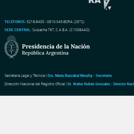
TELÉFONOS:
5218-8400 - 0810-345-BORA (2672)
SEDE CENTRAL:
Suipacha 767, C.A.B.A. (C1008AAO)
Secretaría Legal y Técnica |
Dra. María Ibarzabal Murphy - Secretaria
Dirección Nacional del Registro Oficial |
Dr. Walter Rubén Gonzalez - Director Nac