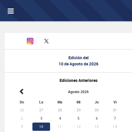
Toggle
navigation
Edición del
10 de Agosto de 2026
Ediciones Anteriores
Agosto 2026
Do
Lu
Ma
Mi
Ju
Vi
26
27
28
29
30
31
2
3
4
5
6
7
9
10
11
12
13
14