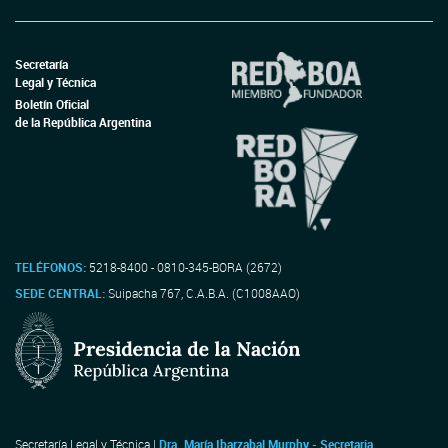
Secretaría
Legal y Técnica
Boletín Oficial
de la República Argentina
TELÉFONOS:
5218-8400 - 0810-345-BORA (2672)
SEDE CENTRAL:
Suipacha 767, C.A.B.A. (C1008AAO)
Secretaría Legal y Técnica |
Dra. María Ibarzabal Murphy - Secretaria