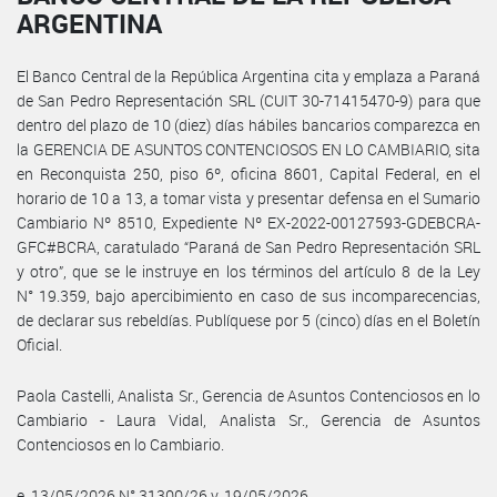
ARGENTINA
El Banco Central de la República Argentina cita y emplaza a Paraná
de San Pedro Representación SRL (CUIT 30-71415470-9) para que
dentro del plazo de 10 (diez) días hábiles bancarios comparezca en
la GERENCIA DE ASUNTOS CONTENCIOSOS EN LO CAMBIARIO, sita
en Reconquista 250, piso 6º, oficina 8601, Capital Federal, en el
horario de 10 a 13, a tomar vista y presentar defensa en el Sumario
Cambiario Nº 8510, Expediente Nº EX-2022-00127593-GDEBCRA-
GFC#BCRA, caratulado “Paraná de San Pedro Representación SRL
y otro”, que se le instruye en los términos del artículo 8 de la Ley
N° 19.359, bajo apercibimiento en caso de sus incomparecencias,
de declarar sus rebeldías. Publíquese por 5 (cinco) días en el Boletín
Oficial.
Paola Castelli, Analista Sr., Gerencia de Asuntos Contenciosos en lo
Cambiario - Laura Vidal, Analista Sr., Gerencia de Asuntos
Contenciosos en lo Cambiario.
e. 13/05/2026 N° 31300/26 v. 19/05/2026