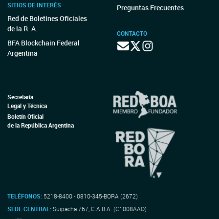
SITIOS DE INTERÉS
Preguntas Frecuentes
Red de Boletines Oficiales
de la R. A.
CONTACTO
BFA Blockchain Federal
Argentina
Secretaría
Legal y Técnica
Boletín Oficial
de la República Argentina
TELÉFONOS:
5218-8400 - 0810-345-BORA (2672)
SEDE CENTRAL:
Suipacha 767, C.A.B.A. (C1008AAO)