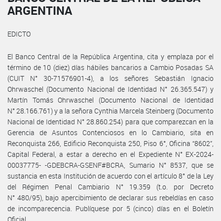
ARGENTINA
EDICTO
El Banco Central de la República Argentina, cita y emplaza por el
término de 10 (diez) días hábiles bancarios a Cambio Posadas SA
(CUIT N° 30-71576901-4), a los señores Sebastián Ignacio
Ohrwaschel (Documento Nacional de Identidad N° 26.365.547) y
Martín Tomás Ohrwaschel (Documento Nacional de Identidad
N° 28.166.761) y a la señora Cynthia Marcela Steinberg (Documento
Nacional de Identidad N° 28.860.254) para que comparezcan en la
Gerencia de Asuntos Contenciosos en lo Cambiario, sita en
Reconquista 266, Edificio Reconquista 250, Piso 6°, Oficina “8602”,
Capital Federal, a estar a derecho en el Expediente N° EX-2024-
00037775- -GDEBCRA-GSENF#BCRA, Sumario N° 8537, que se
sustancia en esta Institución de acuerdo con el artículo 8° de la Ley
del Régimen Penal Cambiario N° 19.359 (t.o. por Decreto
N° 480/95), bajo apercibimiento de declarar sus rebeldías en caso
de incomparecencia. Publíquese por 5 (cinco) días en el Boletín
Oficial.