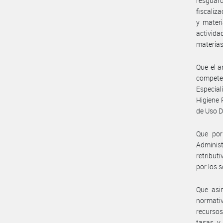
resguard
fiscaliz
y materi
activida
materias
Que el a
competen
Especia
Higiene 
de Uso 
Que por
Administ
retribut
por los s
Que asi
normativ
recursos
tasas y