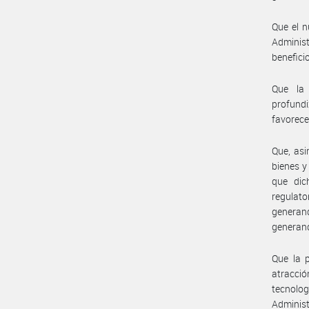
Que el n
Administ
beneficio
Que la 
profundi
favorece
Que, asi
bienes y
que dic
regulato
generan
generand
Que la p
atracci
tecnolo
Administ