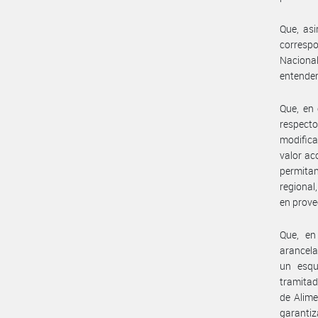
Que, asi
corresp
Naciona
entender
Que, en 
respecto
modifica
valor ac
permitan
regional
en prove
Que, en 
arancela
un esqu
tramitad
de Alime
garantiz