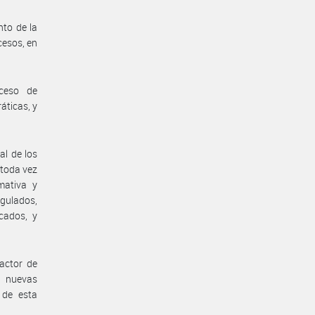
nto de la
cesos, en
oceso de
áticas, y
al de los
 toda vez
mativa y
gulados,
cados, y
factor de
e nuevas
 de esta