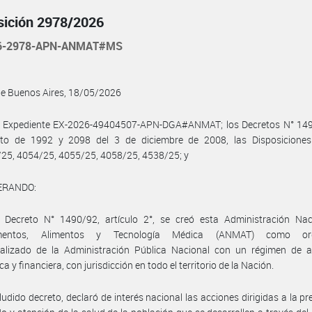
sición 2978/2026
26-2978-APN-ANMAT#MS
de Buenos Aires, 18/05/2026
l Expediente EX-2026-49404507-APN-DGA#ANMAT; los Decretos N° 149
to de 1992 y 2098 del 3 de diciembre de 2008, las Disposicion
25, 4054/25, 4055/25, 4058/25, 4538/25; y
ERANDO:
 Decreto N° 1490/92, artículo 2°, se creó esta Administración Nac
mentos, Alimentos y Tecnología Médica (ANMAT) como or
ralizado de la Administración Pública Nacional con un régimen de a
 y financiera, con jurisdicción en todo el territorio de la Nación.
aludido decreto, declaró de interés nacional las acciones dirigidas a la pr