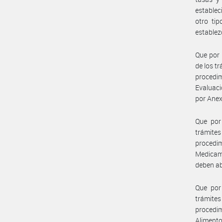
establec
otro ti
establez
Que por 
de los t
procedi
Evaluaci
por Anex
Que por
trámite
procedim
Medicam
deben ab
Que por
trámite
procedim
Alimento