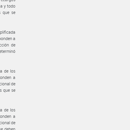
ba y todo
s que se
plificada
sponden a
cción de
determinó
a de los
ponden a
cional de
s que se
a de los
ponden a
cional de
 se deben