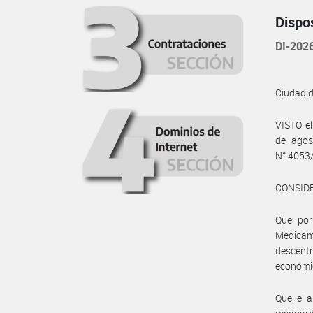
Dispo
DI-20
Ciudad 
VISTO e
de agos
N° 4053/
CONSID
Que por
Medica
descent
económica
Que, el 