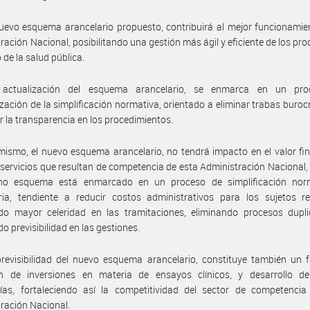
uevo esquema arancelario propuesto, contribuirá al mejor funcionamie
ración Nacional, posibilitando una gestión más ágil y eficiente de los pro
 de la salud pública.
actualización del esquema arancelario, se enmarca en un pr
zación de la simplificación normativa, orientado a eliminar trabas burocr
r la transparencia en los procedimientos.
mismo, el nuevo esquema arancelario, no tendrá impacto en el valor fin
 servicios que resultan de competencia de esta Administración Nacional,
ho esquema está enmarcado en un proceso de simplificación nor
ria, tendiente a reducir costos administrativos para los sujetos re
do mayor celeridad en las tramitaciones, eliminando procesos dupli
o previsibilidad en las gestiones.
revisibilidad del nuevo esquema arancelario, constituye también un 
ón de inversiones en materia de ensayos clínicos, y desarrollo d
gías, fortaleciendo así la competitividad del sector de competencia
ración Nacional.