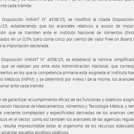
nte cada trámite.
 Disposición ANMAT N° 4538/25, se modificó la citada Disposici
/25, estableciendo que los aranceles relativos a avisos de impor
ción que se tramiten ante el Instituto Nacional de Alimentos (INAL
ados en un 0,5% (cero coma cinco por ciento) del valor Free on Board 
 la importación declarada.
 Disposición ANMAT N° 4058/25, se estableció la nómina simplificad
s que se realizan por ante esta Administración Nacional, que corres
ientos en los que la competencia primaria está asignada al Instituto Na
s Médicos (INPM); y se determinó por Anexo I de la misma, los arancel
onar ante cada trámite.
in de garantizar el cumplimiento eficaz de las funciones y objetivos asign
ración Nacional de Medicamentos, Alimentos y Tecnología Médica, y te
a creciente complejidad y especificidad derivadas de los avances cien
icos en el sector, como así también los aranceles de las agencias regula
n, resulta imprescindible dotar al organismo de los recursos adecuad
 alcanzar aquellos excelsos objetivos.