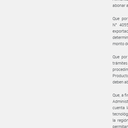
abonar a
Que por
N° 4055
exporta
determin
monto de
Que por
trámite
procedim
Producto
deben ab
Que, a f
Administ
cuenta l
tecnológ
la regió
permitan