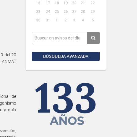
16
17
18
19
20
21
22
23
24
25
26
27
28
29
30
31
1
2
3
4
5
0 del 20
BÚSQUEDA AVANZADA
es ANMAT
ional de
ganismo
utarquía
evención,