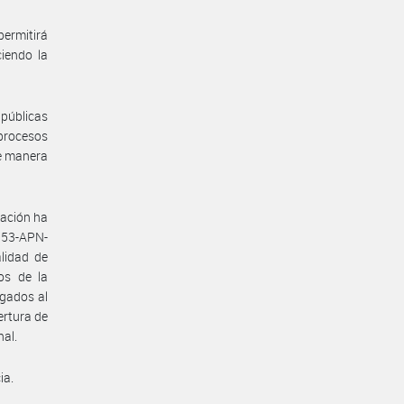
permitirá
ciendo la
 públicas
 procesos
de manera
ración ha
53-APN-
lidad de
vos de la
igados al
ertura de
nal.
ia.