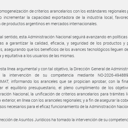
omogeneización de criterios arancelarios con los estándares regionales 
 incrementar la capacidad exportadora de la industria local, favore
n de productos argentinos en mercados internacionales.
tal sentido, esta Administración Nacional seguirá avanzando en políticas
as a garantizar la calidad, eficacia, y seguridad de los productos y
s, asegurando que los beneficios de los avances tecnológicos lleguen 
 y equitativa a los usuarios de las mismas.
esta línea argumental y con tal objetivo, la Dirección General de Administ
 la intervención de su competencia mediante NO-2026-494889
AT, informando los aranceles que se propician aprobar, con la fina
ar el equilibrio presupuestario, el pleno cumplimiento de los objeti
ración Nacional, la unificación de criterios arancelarios para trámites l
 exterior, en línea con los aranceles regionales; y a fin de asegurar la cob
rsos necesarios para el eficaz funcionamiento de la Administración Nacio
irección de Asuntos Jurídicos ha tomado la intervención de su competenc