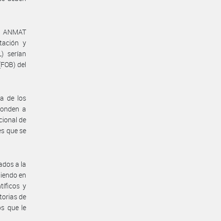
ón ANMAT
tación y
) serían
(FOB) del
a de los
ponden a
cional de
es que se
ados a la
niendo en
tíficos y
torias de
os que le