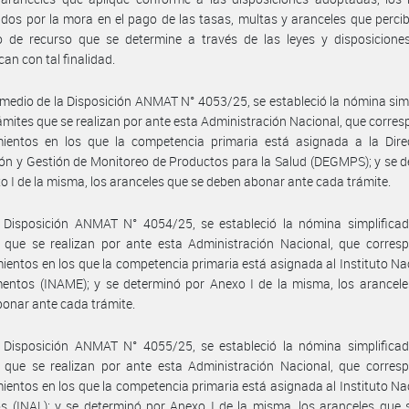
idos por la mora en el pago de las tasas, multas y aranceles que perci
po de recurso que se determine a través de las leyes y disposicione
can con tal finalidad.
medio de la Disposición ANMAT N° 4053/25, se estableció la nómina sim
rámites que se realizan por ante esta Administración Nacional, que corre
mientos en los que la competencia primaria está asignada a la Dire
ón y Gestión de Monitoreo de Productos para la Salud (DEGMPS); y se 
o I de la misma, los aranceles que se deben abonar ante cada trámite.
 Disposición ANMAT N° 4054/25, se estableció la nómina simplificad
s que se realizan por ante esta Administración Nacional, que corres
ientos en los que la competencia primaria está asignada al Instituto Na
entos (INAME); y se determinó por Anexo I de la misma, los arancele
onar ante cada trámite.
 Disposición ANMAT N° 4055/25, se estableció la nómina simplificad
s que se realizan por ante esta Administración Nacional, que corres
ientos en los que la competencia primaria está asignada al Instituto Na
s (INAL); y se determinó por Anexo I de la misma, los aranceles que