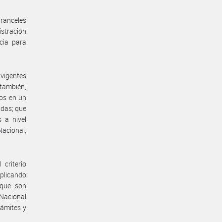
aranceles
stración
cia para
 vigentes
 también,
los en un
adas; que
s a nivel
Nacional,
criterio
aplicando
 que son
 Nacional
rámites y