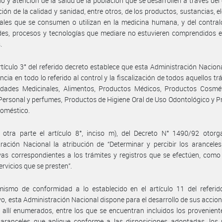
o y atención de la salud de la población que se desarrollen a través del 
ación de la calidad y sanidad, entre otros, de los productos, sustancias, 
ales que se consumen o utilizan en la medicina humana, y del contral
des, procesos y tecnologías que mediare no estuvieren comprendidos 
.
rtículo 3° del referido decreto establece que esta Administración Nacion
cia en todo lo referido al control y la fiscalización de todos aquellos tr
lidades Medicinales, Alimentos, Productos Médicos, Productos Cosmét
Personal y perfumes, Productos de Higiene Oral de Uso Odontológico y 
Doméstico.
 otra parte el artículo 8°, inciso m), del Decreto N° 1490/92 otorg
ración Nacional la atribución de “Determinar y percibir los arancele
ivas correspondientes a los trámites y registros que se efectúen, com
ervicios que se presten”.
mismo de conformidad a lo establecido en el artículo 11 del referid
o, esta Administración Nacional dispone para el desarrollo de sus accion
 allí enumerados, entre los que se encuentran incluidos los provenient
 aranceles que aplique conforme a las disposiciones adoptadas, los 