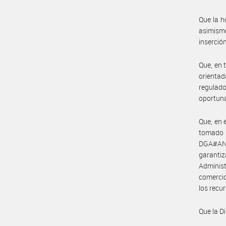
Que la h
asimismo
inserció
Que, en 
orientad
regulado
oportuna
Que, en 
tomado
DGA#ANM
garantiz
Administ
comercio
los recu
Que la D