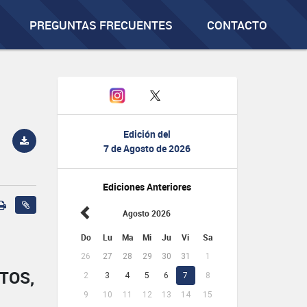
PREGUNTAS FRECUENTES
CONTACTO
Edición del
7 de Agosto de 2026
Ediciones Anteriores
Agosto 2026
Do
Lu
Ma
Mi
Ju
Vi
Sa
26
27
28
29
30
31
1
TOS,
2
3
4
5
6
7
8
9
10
11
12
13
14
15