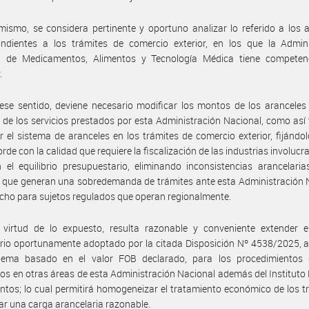
mismo, se considera pertinente y oportuno analizar lo referido a los 
ondientes a los trámites de comercio exterior, en los que la Admini
l de Medicamentos, Alimentos y Tecnología Médica tiene competen
.
ese sentido, deviene necesario modificar los montos de los aranceles
 de los servicios prestados por esta Administración Nacional, como así
r el sistema de aranceles en los trámites de comercio exterior, fijándo
orde con la calidad que requiere la fiscalización de las industrias involucr
 el equilibrio presupuestario, eliminando inconsistencias arancelaria
, que generan una sobredemanda de trámites ante esta Administración 
cho para sujetos regulados que operan regionalmente.
virtud de lo expuesto, resulta razonable y conveniente extender el 
rio oportunamente adoptado por la citada Disposición Nº 4538/2025, 
ema basado en el valor FOB declarado, para los procedimientos
os en otras áreas de esta Administración Nacional además del Instituto
ntos; lo cual permitirá homogeneizar el tratamiento económico de los t
ar una carga arancelaria razonable.