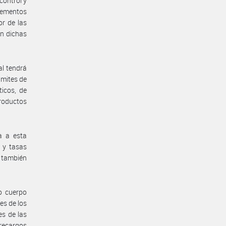
control y
elementos
or de las
en dichas
al tendrá
ámites de
icos, de
Productos
a a esta
s y tasas
o también
o cuerpo
es de los
es de las
recargos