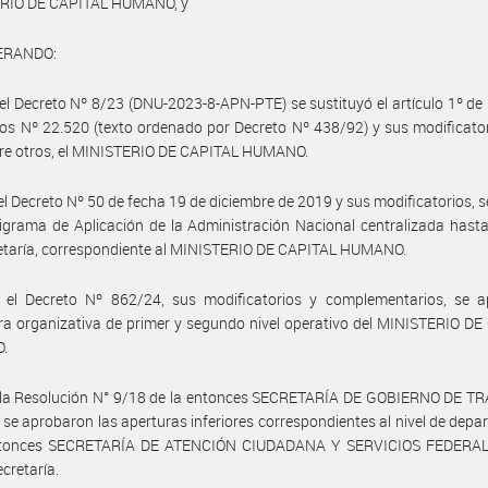
RIO DE CAPITAL HUMANO, y
ERANDO:
el Decreto Nº 8/23 (DNU-2023-8-APN-PTE) se sustituyó el artículo 1º de 
ios Nº 22.520 (texto ordenado por Decreto Nº 438/92) y sus modificator
tre otros, el MINISTERIO DE CAPITAL HUMANO.
el Decreto Nº 50 de fecha 19 de diciembre de 2019 y sus modificatorios, 
igrama de Aplicación de la Administración Nacional centralizada hasta
etaría, correspondiente al MINISTERIO DE CAPITAL HUMANO.
 el Decreto Nº 862/24, sus modificatorios y complementarios, se a
ra organizativa de primer y segundo nivel operativo del MINISTERIO D
.
 la Resolución N° 9/18 de la entonces SECRETARÍA DE GOBIERNO DE T
e aprobaron las aperturas inferiores correspondientes al nivel de dep
ntonces SECRETARÍA DE ATENCIÓN CIUDADANA Y SERVICIOS FEDERAL
ecretaría.