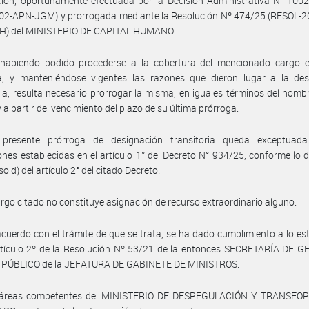
ión, oportunamente efectuada por la Decisión Administrativa N° 1002
02-APN-JGM) y prorrogada mediante la Resolución Nº 474/25 (RESOL-2
) del MINISTERIO DE CAPITAL HUMANO.
habiendo podido procederse a la cobertura del mencionado cargo 
iva, y manteniéndose vigentes las razones que dieron lugar a la des
ria, resulta necesario prorrogar la misma, en iguales términos del nom
y a partir del vencimiento del plazo de su última prórroga.
presente prórroga de designación transitoria queda exceptuad
iones establecidas en el artículo 1° del Decreto N° 934/25, conforme lo 
iso d) del artículo 2° del citado Decreto.
argo citado no constituye asignación de recurso extraordinario alguno.
cuerdo con el trámite de que se trata, se ha dado cumplimiento a lo es
rtículo 2º de la Resolución Nº 53/21 de la entonces SECRETARÍA DE G
PÚBLICO de la JEFATURA DE GABINETE DE MINISTROS.
 áreas competentes del MINISTERIO DE DESREGULACIÓN Y TRANSF