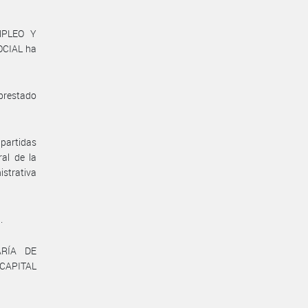
MPLEO Y
OCIAL ha
prestado
partidas
al de la
istrativa
.
ARÍA DE
CAPITAL