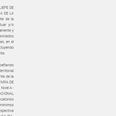
l JEFE DE
IA DE LA
te de la
tuar y/o
manente y
nanciados
es, en el
ncluyendo
ita.
empeñando
rritorial
te de la
TARÍA DE
ivel A -
 NACIONAL
catorios
s mínimos
espectiva