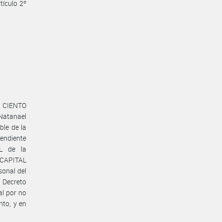
tículo 2º
e CIENTO
Natanael
ble de la
endiente
L de la
 CAPITAL
sonal del
Decreto
al por no
nto, y en