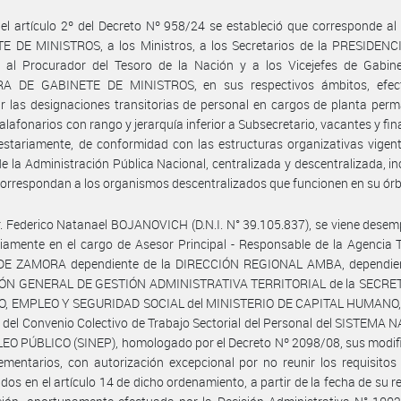
el artículo 2º del Decreto Nº 958/24 se estableció que corresponde a
E DE MINISTROS, a los Ministros, a los Secretarios de la PRESIDENC
 al Procurador del Tesoro de la Nación y a los Vicejefes de Gabine
A DE GABINETE DE MINISTROS, en sus respectivos ámbitos, efec
r las designaciones transitorias de personal en cargos de planta per
alafonarios con rango y jerarquía inferior a Subsecretario, vacantes y fi
stariamente, de conformidad con las estructuras organizativas vigent
e la Administración Pública Nacional, centralizada y descentralizada, i
correspondan a los organismos descentralizados que funcionen en su órb
r. Federico Natanael BOJANOVICH (D.N.I. N° 39.105.837), se viene des
riamente en el cargo de Asesor Principal - Responsable de la Agencia Te
E ZAMORA dependiente de la DIRECCIÓN REGIONAL AMBA, dependien
ÓN GENERAL DE GESTIÓN ADMINISTRATIVA TERRITORIAL de la SECRE
, EMPLEO Y SEGURIDAD SOCIAL del MINISTERIO DE CAPITAL HUMANO, N
 del Convenio Colectivo de Trabajo Sectorial del Personal del SISTEMA
O PÚBLICO (SINEP), homologado por el Decreto Nº 2098/08, sus modifi
mentarios, con autorización excepcional por no reunir los requisito
idos en el artículo 14 de dicho ordenamiento, a partir de la fecha de su r