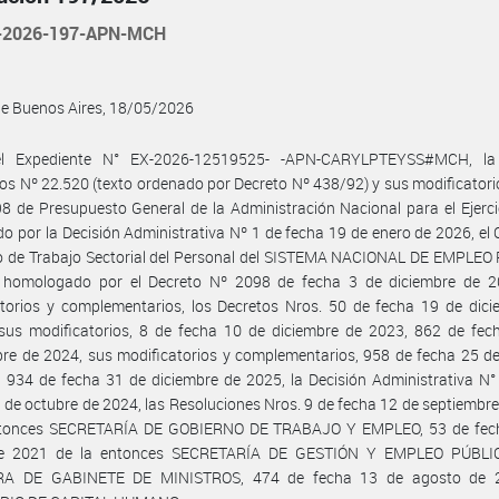
-2026-197-APN-MCH
de Buenos Aires, 18/05/2026
el Expediente N° EX-2026-12519525- -APN-CARYLPTEYSS#MCH, la
ios Nº 22.520 (texto ordenado por Decreto Nº 438/92) y sus modificatorio
8 de Presupuesto General de la Administración Nacional para el Ejerc
ido por la Decisión Administrativa Nº 1 de fecha 19 de enero de 2026, el
vo de Trabajo Sectorial del Personal del SISTEMA NACIONAL DE EMPLEO
, homologado por el Decreto Nº 2098 de fecha 3 de diciembre de 2
torios y complementarios, los Decretos Nros. 50 de fecha 19 de dici
sus modificatorios, 8 de fecha 10 de diciembre de 2023, 862 de fec
re de 2024, sus modificatorios y complementarios, 958 de fecha 25 d
 934 de fecha 31 de diciembre de 2025, la Decisión Administrativa N
 de octubre de 2024, las Resoluciones Nros. 9 de fecha 12 de septiembr
ntonces SECRETARÍA DE GOBIERNO DE TRABAJO Y EMPLEO, 53 de fec
e 2021 de la entonces SECRETARÍA DE GESTIÓN Y EMPLEO PÚBLIC
RA DE GABINETE DE MINISTROS, 474 de fecha 13 de agosto de 2