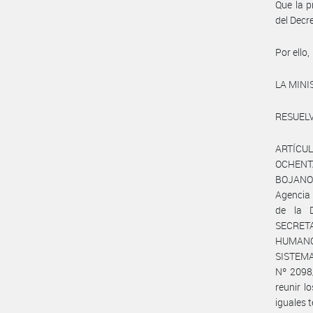
Que la p
del Decr
Por ello,
LA MIN
RESUELV
ARTÍCULO
OCHENTA
BOJANOVI
Agencia
de la 
SECRETA
HUMANO, 
SISTEM
Nº 2098/
reunir l
iguales 