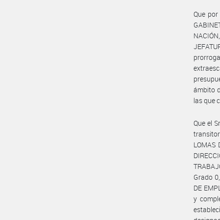
Que por 
GABINET
NACIÓN,
JEFATUR
prorroga
extraesc
presupue
ámbito d
las que 
Que el S
transito
LOMAS D
DIRECCI
TRABAJO
Grado 0,
DE EMPLE
y comple
establec