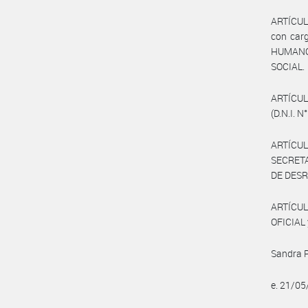
ARTÍCULO
con car
HUMANO
SOCIAL.
ARTÍCUL
(D.N.I. N
ARTÍCULO
SECRET
DE DES
ARTÍCUL
OFICIAL 
Sandra P
e. 21/0