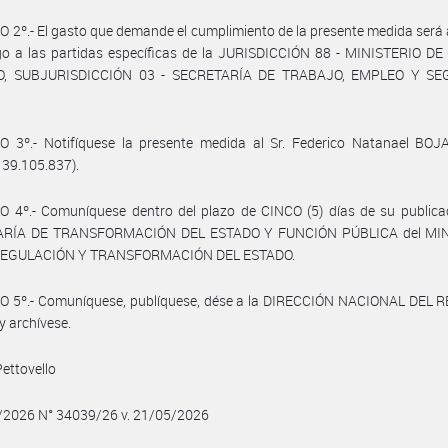
 2º.- El gasto que demande el cumplimiento de la presente medida será
go a las partidas específicas de la JURISDICCIÓN 88 - MINISTERIO DE
, SUBJURISDICCIÓN 03 - SECRETARÍA DE TRABAJO, EMPLEO Y SE
O 3º.- Notifíquese la presente medida al Sr. Federico Natanael BO
° 39.105.837).
 4º.- Comuníquese dentro del plazo de CINCO (5) días de su publicac
ARÍA DE TRANSFORMACIÓN DEL ESTADO Y FUNCIÓN PÚBLICA del MIN
REGULACIÓN Y TRANSFORMACIÓN DEL ESTADO.
O 5º.- Comuníquese, publíquese, dése a la DIRECCIÓN NACIONAL DEL 
y archívese.
ettovello
5/2026 N° 34039/26 v. 21/05/2026