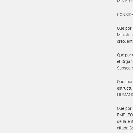
MINISTE
CONSID
Que por 
Minister
creó, en
Que por 
el Organ
Subsecr
Que por
estructu
HUMANO
Que por
EMPLEO s
de la e
citada S