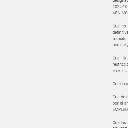
designac
2024-10
APN-MCH
Que no 
definit
transito
original 
Que la 
restricc
en el inc
Que el c
Que de a
por el a
EMPLEO 
Que las