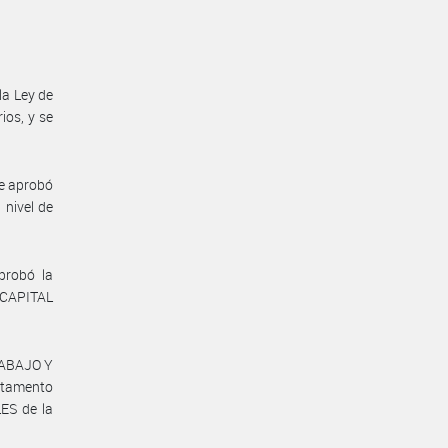
la Ley de
ios, y se
se aprobó
 nivel de
probó la
E CAPITAL
RABAJO Y
artamento
ES de la