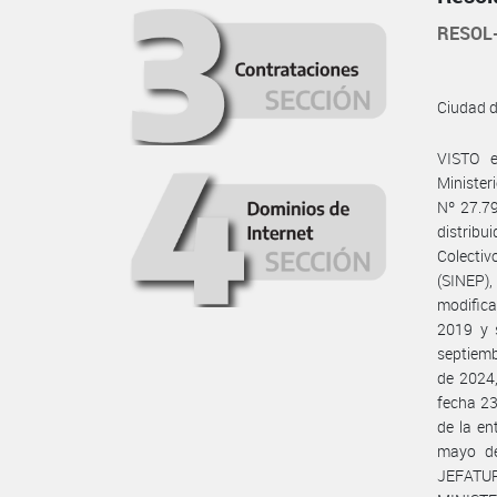
RESOL
Ciudad 
VISTO 
Minister
Nº 27.79
distribu
Colecti
(SINEP)
modifica
2019 y 
septiemb
de 2024,
fecha 23
de la e
mayo d
JEFATU