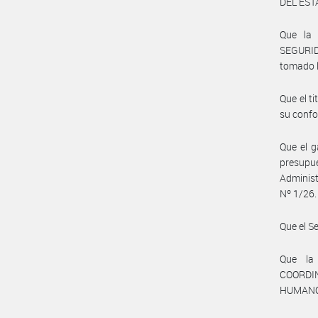
DEL ESTA
Que la
SEGURID
tomado l
Que el 
su confo
Que el g
presupu
Administ
Nº 1/26.
Que el S
Que la
COORDI
HUMANO, 