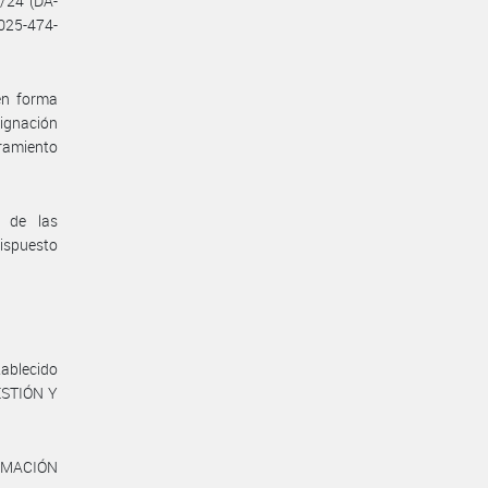
/24 (DA-
025-474-
en forma
ignación
bramiento
a de las
dispuesto
tablecido
ESTIÓN Y
ORMACIÓN