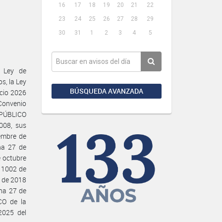
16
17
18
19
20
21
22
23
24
25
26
27
28
29
30
31
1
2
3
4
5
 Ley de
s, la Ley
BÚSQUEDA AVANZADA
icio 2026
 Convenio
 PÚBLICO
008, sus
embre de
ha 27 de
e octubre
° 1002 de
e de 2018
ha 27 de
O de la
025 del