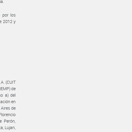
a.
 por los
e 2012 y
A. (CUIT
RNEMP) de
o a) del
uación en
 Aires de
lorencio
e Perón,
a, Lujan,