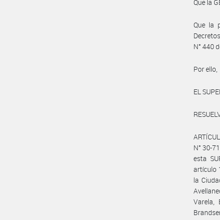
Que la 
Que la p
Decretos
N° 440 d
Por ello,
EL SUPE
RESUELV
ARTÍCUL
N° 30-71
esta SU
artículo
la Ciuda
Avellan
Varela, 
Brandsen