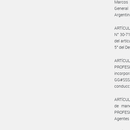
Marcos P
General 
Argentin
ARTÍCUL
N° 30-71
del artíc
5° del D
ARTÍCUL
PROFES
incorpo
GG#SSS,
conducci
ARTÍCULO
de mane
PROFESI
Agentes d