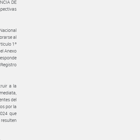
ENCIA DE
pectivas
 Nacional
orarse al
tículo 1º
del Anexo
rresponde
l Registro
ruir a la
mediata,
entes del
os por la
2024 que
 resulten