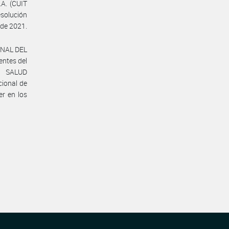
A. (CUIT
esolución
de 2021.
ONAL DEL
entes del
ad SALUD
ional de
er en los