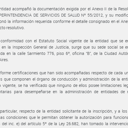
ntidad acompañó la documentación exigida por el Anexo II de la Reso
PERINTENDENCIA DE SERVICIOS DE SALUD Nº 55/2012, y su modifica
onó la información requerida conforme el detalle consignado en el Anex
to resolutivo.
 conformidad con el Estatuto Social vigente de la entidad que se e
o en la Inspección General de Justicia, surge que su sede social se 
ida en la calle Sarmiento 776, piso 6º, oficina “B”, de la Ciudad Au
ires.
nforme certificaciones que han sido acompañadas respecto de cada un
s que componen el órgano de conducción y administración de la ent
vigente, se ha verificado que ninguno de ellos posee limitaciones le
ntarias para desempeñarse en la administración de entidades de 
.
particular, respecto de la entidad solicitante de la inscripción, y a los
las condiciones que le permitan obtener la autorización para funcion
 del inc. e) del artículo 5º de la Ley 26.682, han tomado la intervenc