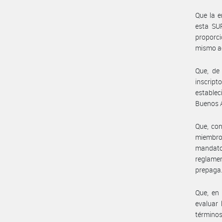
Que la e
esta SU
proporci
mismo ac
Que, de
inscript
establec
Buenos A
Que, co
miembro
mandato 
reglame
prepaga
Que, en 
evaluar 
términos