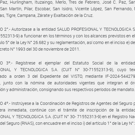
az, Hurlingham, Ituzaingo, Merlo, Tres de Febrero, José C. Paz, San
San Martín, Pilar, Escobar, San Isidro, Vicente López, San Fernando,
as, Tigre, Campana, Zárate y Exaltación de la Cruz.
O 2°.- Autorízase a la entidad SALUD PROFESIONAL Y TECNOLOGICA S.
552313-9) a funcionar en los términos y con los alcances previstos en el 
ulo 5° de la Ley N° 26.682 y su reglamentación, así como en el inciso e) de
ecreto N° 1993 del 30 de noviembre de 2011.
O 3º.- Regístrese el ejemplar del Estatuto Social de la entid
IONAL Y TECNOLOGICA S.A. (CUIT N° 30-71552313-9), cuyo tex
rado a orden 3 del Expediente del VISTO, mediante IF-2024-54427
 junto con la nómina de autoridades vigentes que integran el ó
ón y administración, consignando sus respectivos períodos de mandato
 4º.- Instrúyese a la Coordinación de Registros de Agentes del Seguro 
ra inmediata, continúe con el trámite de inscripción de la entid
ONAL Y TECNOLOGICA S.A. (CUIT N° 30- 71552313-9) en el Registro Nac
el Seguro (RNAS), con encuadre en el inciso i) del artículo 1° de la Ley N°