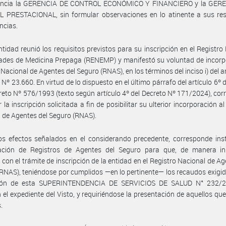
ncia la GERENCIA DE CONTROL ECONÓMICO Y FINANCIERO y la GER
 PRESTACIONAL, sin formular observaciones en lo atinente a sus res
ncias.
ntidad reunió los requisitos previstos para su inscripción en el Registro
ades de Medicina Prepaga (RENEMP) y manifestó su voluntad de incorp
 Nacional de Agentes del Seguro (RNAS), en los términos del inciso i) del ar
y Nº 23.660. En virtud de lo dispuesto en el último párrafo del artículo 6º 
creto Nº 576/1993 (texto según artículo 4º del Decreto Nº 171/2024), co
 la inscripción solicitada a fin de posibilitar su ulterior incorporación a
 de Agentes del Seguro (RNAS).
os efectos señalados en el considerando precedente, corresponde inst
ación de Registros de Agentes del Seguro para que, de manera in
 con el trámite de inscripción de la entidad en el Registro Nacional de Ag
RNAS), teniéndose por cumplidos —en lo pertinente— los recaudos exigid
ión de esta SUPERINTENDENCIA DE SERVICIOS DE SALUD N° 232/
 el expediente del Visto, y requiriéndose la presentación de aquellos que
.