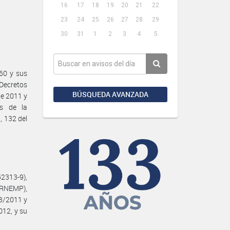
16
17
18
19
20
21
22
23
24
25
26
27
28
29
30
31
1
2
3
4
5
60 y sus
 Decretos
BÚSQUEDA AVANZADA
de 2011 y
es de la
 132 del
2313-9),
 (RNEMP),
993/2011 y
12, y su