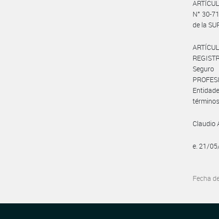
ARTÍCUL
N° 30-71
de la S
ARTÍCULO
REGISTRO
Seguro 
PROFESI
Entidade
términos
Claudio 
e. 21/0
Fecha d