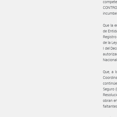
compete
CONTROL
incumbe
Que la e
de Entid
Registro
de la Le
I del De
autorizar
Nacional
Que, a l
Coordin
continúe
Seguro (
Resoluc
obran en
faltantes