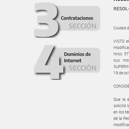
RESOL
Ciudad 
VISTO e
modifica
Nros. 57
sus mod
SUPERIN
19 de oc
CONSID
Que la 
solicitó
en los té
de la R
modifica