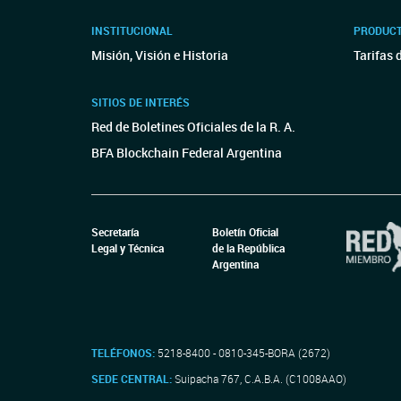
INSTITUCIONAL
PRODUCT
Misión, Visión e Historia
Tarifas 
SITIOS DE INTERÉS
Red de Boletines Oficiales de la R. A.
BFA Blockchain Federal Argentina
Secretaría
Boletín Oficial
Legal y Técnica
de la República
Argentina
TELÉFONOS:
5218-8400 - 0810-345-BORA (2672)
SEDE CENTRAL:
Suipacha 767, C.A.B.A. (C1008AAO)