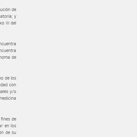
lución de
toria; y
o III del
ncuentra
encuentra
tónoma de
o de los
idad con
gales y/o
medicina
 fines de
ar en los
ión de su