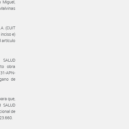
 Miguel,
 Malvinas
A. (CUIT
inciso e)
l artículo
ad SALUD
to obra
931-APN-
rgano de
.
para que,
ad SALUD
ional de
 23.660.