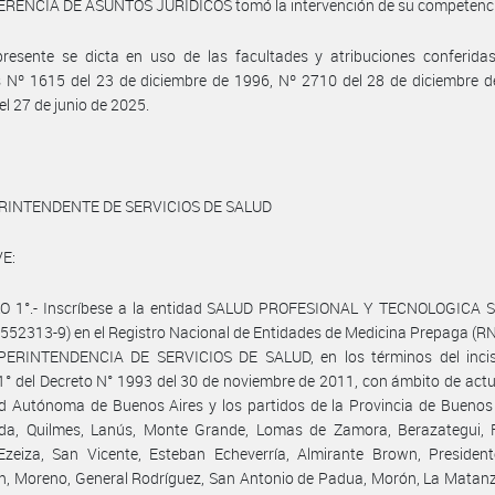
GERENCIA DE ASUNTOS JURÍDICOS tomó la intervención de su competenci
resente se dicta en uso de las facultades y atribuciones conferidas
 Nº 1615 del 23 de diciembre de 1996, Nº 2710 del 28 de diciembre d
el 27 de junio de 2025.
RINTENDENTE DE SERVICIOS DE SALUD
E:
O 1°.- Inscríbese a la entidad SALUD PROFESIONAL Y TECNOLOGICA S.
552313-9) en el Registro Nacional de Entidades de Medicina Prepaga (
PERINTENDENCIA DE SERVICIOS DE SALUD, en los términos del incis
 1° del Decreto N° 1993 del 30 de noviembre de 2011, con ámbito de act
d Autónoma de Buenos Aires y los partidos de la Provincia de Buenos
eda, Quilmes, Lanús, Monte Grande, Lomas de Zamora, Berazategui, F
Ezeiza, San Vicente, Esteban Echeverría, Almirante Brown, President
, Moreno, General Rodríguez, San Antonio de Padua, Morón, La Matanz