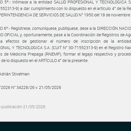
O 5º.- Intímase a la entidad SALUD PROFESIONAL Y TECNOLOGICA S.
552313-9) a dar cumplimiento con lo dispuesto en el artículo 4° de la R
UPERINTENDENCIA DE SERVICIOS DE SALUD N° 1950 del 18 de noviembre 
 6º.- Regístrese, comuníquese, publíquese, dese a la DIRECCIÓN NACI
 OFICIAL y, oportunamente, pase a la Coordinación de Registros de Ag
a efectos de gestionar el número de inscripción de la entid
ONAL Y TECNOLOGICA S.A. (CUIT N° 30-71552313-9) en el Registro Nac
s de Medicina Prepaga (RNEMP), formar el legajo respectivo y proced
 de lo dispuesto en el ARTÍCULO 4° de la presente.
Adrián Stivelman
5/2026 N° 34226/26 v. 21/05/2026
e publicación 21/05/2026