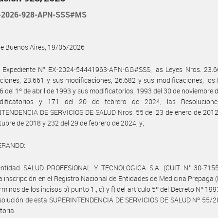
-2026-928-APN-SSS#MS
de Buenos Aires, 19/05/2026
l Expediente N° EX-2024-54441963-APN-GG#SSS, las Leyes Nros. 23.6
ciones, 23.661 y sus modificaciones, 26.682 y sus modificaciones, los
6 del 1º de abril de 1993 y sus modificatorios, 1993 del 30 de noviembre 
ificatorios y 171 del 20 de febrero de 2024, las Resolucion
TENDENCIA DE SERVICIOS DE SALUD Nros. 55 del 23 de enero de 2012,
tubre de 2018 y 232 del 29 de febrero de 2024, y;
ERANDO:
entidad SALUD PROFESIONAL Y TECNOLOGICA S.A. (CUIT N° 30-7155
 la inscripción en el Registro Nacional de Entidades de Medicina Prepaga
rminos de los incisos b) punto 1., c) y f) del artículo 5º del Decreto Nº 1
esolución de esta SUPERINTENDENCIA DE SERVICIOS DE SALUD Nº 55/20
toria.