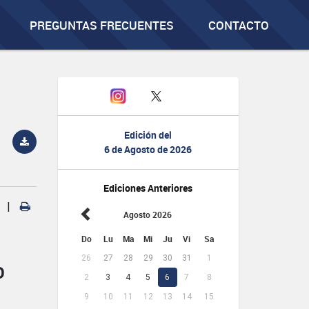
PREGUNTAS FRECUENTES
CONTACTO
Edición del
6 de Agosto de 2026
Ediciones Anteriores
|
Agosto 2026
Do
Lu
Ma
Mi
Ju
Vi
Sa
26
27
28
29
30
31
1
D
2
3
4
5
6
7
8
9
10
11
12
13
14
15