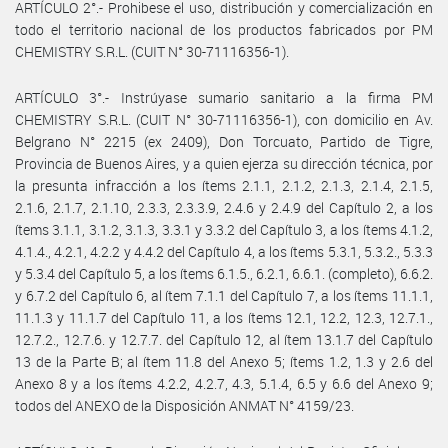
ARTÍCULO 2°.- Prohibese el uso, distribución y comercialización en
todo el territorio nacional de los productos fabricados por PM
CHEMISTRY S.R.L. (CUIT N° 30-71116356-1).
ARTÍCULO 3°.- Instrúyase sumario sanitario a la firma PM
CHEMISTRY S.R.L. (CUIT N° 30-71116356-1), con domicilio en Av.
Belgrano N° 2215 (ex 2409), Don Torcuato, Partido de Tigre,
Provincia de Buenos Aires, y a quien ejerza su dirección técnica, por
la presunta infracción a los ítems 2.1.1, 2.1.2, 2.1.3, 2.1.4, 2.1.5,
2.1.6, 2.1.7, 2.1.10, 2.3.3, 2.3.3.9, 2.4.6 y 2.4.9 del Capítulo 2, a los
ítems 3.1.1, 3.1.2, 3.1.3, 3.3.1 y 3.3.2 del Capítulo 3, a los ítems 4.1.2,
4.1.4., 4.2.1, 4.2.2 y 4.4.2 del Capítulo 4, a los ítems 5.3.1, 5.3.2., 5.3.3
y 5.3.4 del Capítulo 5, a los ítems 6.1.5., 6.2.1, 6.6.1. (completo), 6.6.2.
y 6.7.2 del Capítulo 6, al ítem 7.1.1 del Capítulo 7, a los ítems 11.1.1,
11.1.3 y 11.1.7 del Capítulo 11, a los ítems 12.1, 12.2, 12.3, 12.7.1.,
12.7.2., 12.7.6. y 12.7.7. del Capítulo 12, al ítem 13.1.7 del Capítulo
13 de la Parte B; al ítem 11.8 del Anexo 5; ítems 1.2, 1.3 y 2.6 del
Anexo 8 y a los ítems 4.2.2, 4.2.7, 4.3, 5.1.4, 6.5 y 6.6 del Anexo 9;
todos del ANEXO de la Disposición ANMAT N° 4159/23.