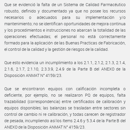
Que se evidenció la falta de un Sistema de Calidad Farmacéutico
robusto, definido y documentado ya que no posee los recursos
necesarios o adecuados para su implementación y/o
mantenimiento; no se identifican oportunidades de mejora continua
y los procedimientos e instrucciones no abarcan la totalidad de las
operaciones efectuadas; el personal no está correctamente
formado para la aplicación de las Buenas Practicas de Fabricación,
el control de la calidad y la gestión de riesgos de la calidad.
Que esto evidencia un incumplimiento a los 2.1.1, 2.1.2, 2.1.3, 2.1.4,
2.1.6, 2.1.7, 2.1.10, 2.3.3.9, 2.4.9 de la Parte B del ANEXO de la
Disposición ANMAT N° 4159/23.
Que se encontraron equipos con calificación incompleta o
deficiente, por ejemplo, no se realizaron PQ de equipos, falta
trazabilidad (correspondencia) entre certificados de calibración y
equipos disponibles; las balanzas se trasladan entre sectores sin
control de cambio ni re calibración, y todas carecen de registrador
de pesada, incumpliendo así los ítems 2.4.6 y 5.3.4 de la Parte B del
ANEXO de la Disposición ANMAT N° 4159/23.