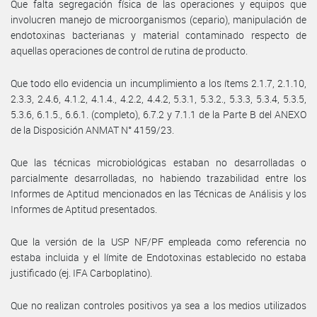
Que falta segregación física de las operaciones y equipos que
involucren manejo de microorganismos (cepario), manipulación de
endotoxinas bacterianas y material contaminado respecto de
aquellas operaciones de control de rutina de producto.
Que todo ello evidencia un incumplimiento a los ítems 2.1.7, 2.1.10,
2.3.3, 2.4.6, 4.1.2, 4.1.4., 4.2.2, 4.4.2, 5.3.1, 5.3.2., 5.3.3, 5.3.4, 5.3.5,
5.3.6, 6.1.5., 6.6.1. (completo), 6.7.2 y 7.1.1 de la Parte B del ANEXO
de la Disposición ANMAT N° 4159/23.
Que las técnicas microbiológicas estaban no desarrolladas o
parcialmente desarrolladas, no habiendo trazabilidad entre los
Informes de Aptitud mencionados en las Técnicas de Análisis y los
Informes de Aptitud presentados.
Que la versión de la USP NF/PF empleada como referencia no
estaba incluida y el límite de Endotoxinas establecido no estaba
justificado (ej. IFA Carboplatino).
Que no realizan controles positivos ya sea a los medios utilizados