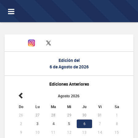
Toggle
navigation
Edición del
6 de Agosto de 2026
Ediciones Anteriores
Agosto 2026
Do
Lu
Ma
Mi
Ju
Vi
Sa
26
27
28
29
30
31
1
2
3
4
5
6
7
8
9
10
11
12
13
14
15