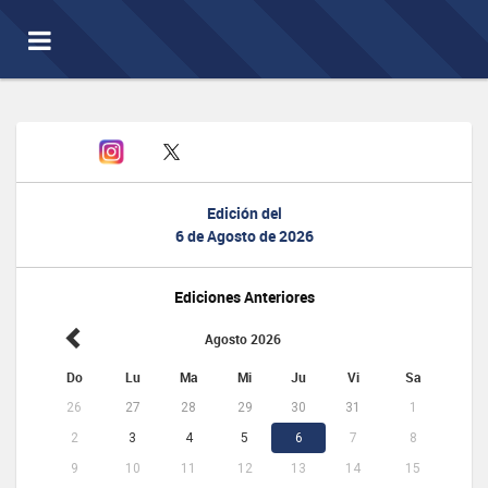
Toggle
navigation
Edición del
6 de Agosto de 2026
Ediciones Anteriores
Agosto 2026
Do
Lu
Ma
Mi
Ju
Vi
Sa
26
27
28
29
30
31
1
2
3
4
5
6
7
8
9
10
11
12
13
14
15