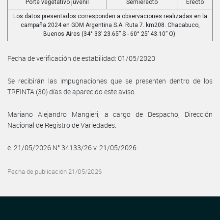
Porte vegetativo juvenil
Semierecto
Erecto
Los datos presentados corresponden a observaciones realizadas en la
campaña 2024 en GDM Argentina S.A. Ruta 7. km208. Chacabuco,
Buenos Aires (34° 33’ 23.65” S - 60° 25’ 43.10” O).
Fecha de verificación de estabilidad: 01/05/2020
Se recibirán las impugnaciones que se presenten dentro de los
TREINTA (30) días de aparecido este aviso.
Mariano Alejandro Mangieri, a cargo de Despacho, Dirección
Nacional de Registro de Variedades.
e. 21/05/2026 N° 34133/26 v. 21/05/2026
Fecha de publicación 21/05/2026