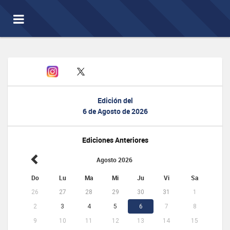
Toggle
navigation
Edición del
6 de Agosto de 2026
Ediciones Anteriores
Agosto 2026
Do
Lu
Ma
Mi
Ju
Vi
Sa
26
27
28
29
30
31
1
2
3
4
5
6
7
8
9
10
11
12
13
14
15