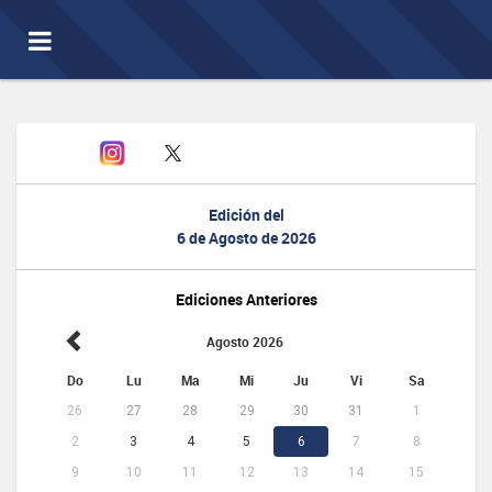
Toggle
navigation
Edición del
6 de Agosto de 2026
Ediciones Anteriores
Agosto 2026
Do
Lu
Ma
Mi
Ju
Vi
Sa
26
27
28
29
30
31
1
2
3
4
5
6
7
8
9
10
11
12
13
14
15