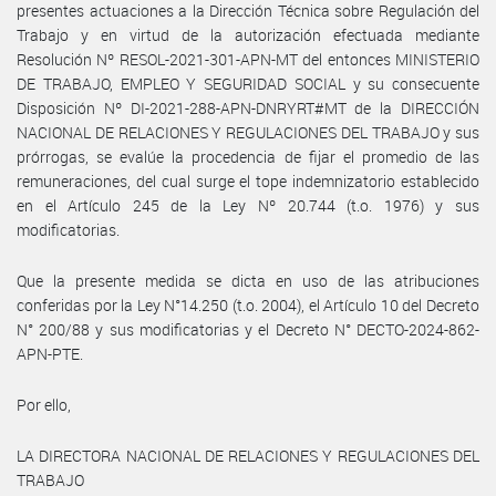
presentes actuaciones a la Dirección Técnica sobre Regulación del
Trabajo y en virtud de la autorización efectuada mediante
Resolución Nº RESOL-2021-301-APN-MT del entonces MINISTERIO
DE TRABAJO, EMPLEO Y SEGURIDAD SOCIAL y su consecuente
Disposición Nº DI-2021-288-APN-DNRYRT#MT de la DIRECCIÓN
NACIONAL DE RELACIONES Y REGULACIONES DEL TRABAJO y sus
prórrogas, se evalúe la procedencia de fijar el promedio de las
remuneraciones, del cual surge el tope indemnizatorio establecido
en el Artículo 245 de la Ley Nº 20.744 (t.o. 1976) y sus
modificatorias.
Que la presente medida se dicta en uso de las atribuciones
conferidas por la Ley N°14.250 (t.o. 2004), el Artículo 10 del Decreto
N° 200/88 y sus modificatorias y el Decreto N° DECTO-2024-862-
APN-PTE.
Por ello,
LA DIRECTORA NACIONAL DE RELACIONES Y REGULACIONES DEL
TRABAJO