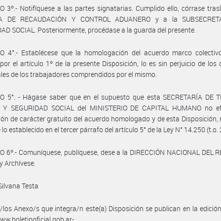
 3º.- Notifíquese a las partes signatarias. Cumplido ello, córrase tras
A DE RECAUDACIÓN Y CONTROL ADUANERO y a la SUBSECRET
D SOCIAL. Posteriormente, procédase a la guarda del presente.
O 4°.- Establécese que la homologación del acuerdo marco colectiv
por el artículo 1º de la presente Disposición, lo es sin perjuicio de los
ales de los trabajadores comprendidos por el mismo.
O 5°. - Hágase saber que en el supuesto que esta SECRETARÍA DE 
 Y SEGURIDAD SOCIAL del MINISTERIO DE CAPITAL HUMANO no efe
ión de carácter gratuito del acuerdo homologado y de esta Disposición, 
 lo establecido en el tercer párrafo del artículo 5° de la Ley N° 14.250 (t.o.
O 6º.- Comuníquese, publíquese, dese a la DIRECCIÓN NACIONAL DEL 
y Archívese.
Silvana Testa
/los Anexo/s que integra/n este(a) Disposición se publican en la edició
w.boletinoficial.gob.ar-