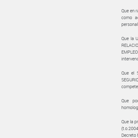
Que en r
como ac
personal
Que la 
RELACI
EMPLEO
interven
Que el 
SEGURID
compete
Que por
homolog
Que la p
(t.o.200
Decreto 