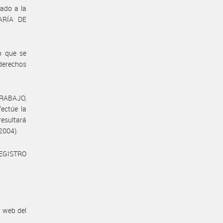
lado a la
ARÍA DE
o que se
 derechos
TRABAJO,
ctúe la
resultará
 2004).
REGISTRO
n web del