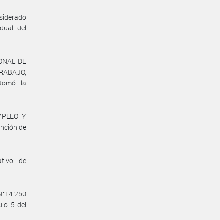
nsiderado
dual del
IONAL DE
RABAJO,
tomó la
EMPLEO Y
nción de
ativo de
 N°14.250
ulo 5 del