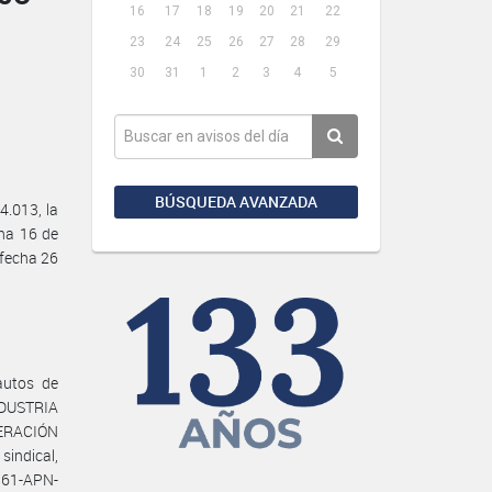
16
17
18
19
20
21
22
23
24
25
26
27
28
29
30
31
1
2
3
4
5
BÚSQUEDA AVANZADA
.013, la
cha 16 de
 fecha 26
utos de
NDUSTRIA
DERACIÓN
indical,
0861-APN-