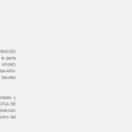
DERACIÓN
la parte
 AFINES
664-APN-
 Decreto
Empleo y
ATIVA DE
irección
istro del