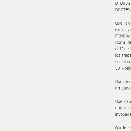
DTD#JGM
DGDTEY
Que en 
exclusiv
FONIVA: 
Corral d
el 1° de
los trab
sea el c
30 % baj
Que aten
arribado
Que cab
autos, o
invocada
Que los 