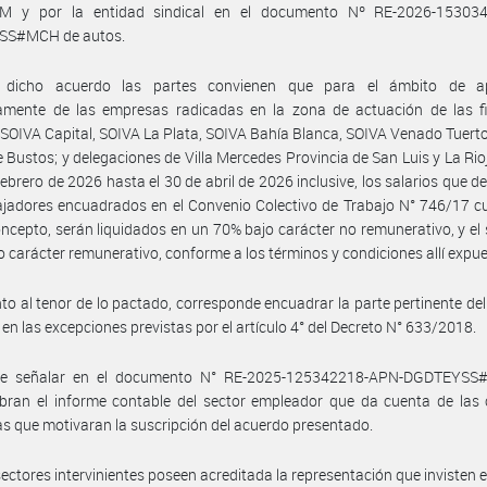
 y por la entidad sindical en el documento Nº RE-2026-15303
SS#MCH de autos.
dicho acuerdo las partes convienen que para el ámbito de ap
amente de las empresas radicadas en la zona de actuación de las fil
SOIVA Capital, SOIVA La Plata, SOIVA Bahía Blanca, SOIVA Venado Tuert
e Bustos; y delegaciones de Villa Mercedes Provincia de San Luis y La Rio
 febrero de 2026 hasta el 30 de abril de 2026 inclusive, los salarios que 
ajadores encuadrados en el Convenio Colectivo de Trabajo N° 746/17 c
oncepto, serán liquidados en un 70% bajo carácter no remunerativo, y el 
o carácter remunerativo, conforme a los términos y condiciones allí expu
to al tenor de lo pactado, corresponde encuadrar la parte pertinente de
 en las excepciones previstas por el artículo 4° del Decreto N° 633/2018.
e señalar en el documento N° RE-2025-125342218-APN-DGDTEYS
bran el informe contable del sector empleador que da cuenta de las 
s que motivaran la suscripción del acuerdo presentado.
sectores intervinientes poseen acreditada la representación que invisten 