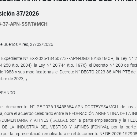
sición 37/2026
26-37-APN-SSRT#MCH
de Buenos Aires, 27/02/2026
l Expediente Nº EX-2026-13460773- -APN-DGDTEYSS#MCH, la Ley N° 24
4.250 (t.o. 2004), la Ley N° 20.744 (t.o. 1976), el Decreto N° 200 de fe
de 1988 y sus modificatorias, el Decreto N° DECTO-2023-86-APN-PTE de
mbre de 2023, y
ERANDO:
 el documento N° RE-2026-13458664-APN-DGDTEYSS#MCH de los a
ia, obra el acuerdo celebrado entre la FEDERACIÓN ARGENTINA DE LA I
NDUMENTARIA Y AFINES (F.A.I.I.A.), por la parte empleadora y la FE
DE LA INDUSTRIA DEL VESTIDO Y AFINES (FONIVA), por la parte s
do por la representación empleadora en el documento Nº RE-2026-1529