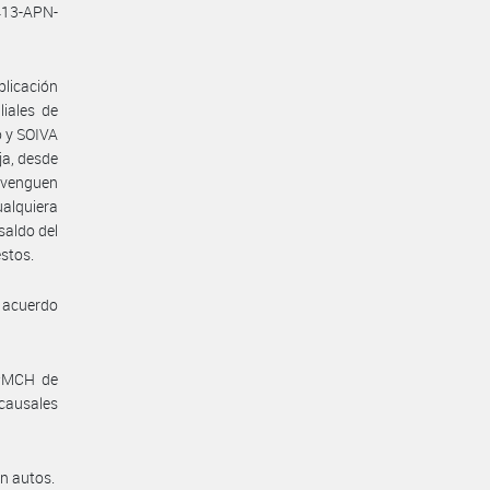
413-APN-
licación
iales de
o y SOIVA
ja, desde
devenguen
ualquiera
saldo del
estos.
l acuerdo
S#MCH de
causales
en autos.