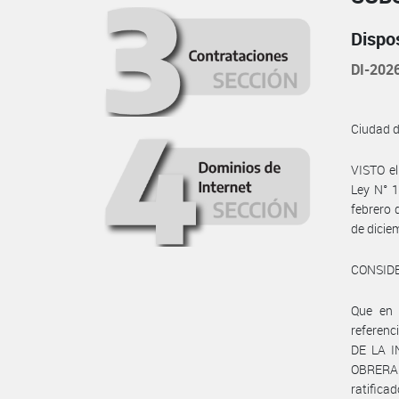
Dispo
DI-20
Ciudad 
VISTO e
Ley N° 1
febrero 
de dicie
CONSID
Que en
referenc
DE LA I
OBRERA 
ratifica