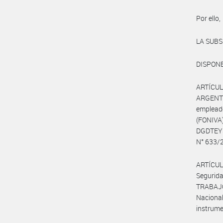
Por ello,
LA SUBS
DISPONE
ARTÍCUL
ARGENTI
emplea
(FONIVA
DGDTEYS
N° 633/
ARTÍCUL
Segurid
TRABAJO,
Nacional
instrumen