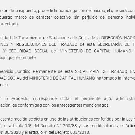
azón de lo expuesto, procede la homologación del mismo, el que será co
uerdo marco de carácter colectivo, sin perjuicio del derecho indivi
 afectado.
Unidad de Tratamiento de Situaciones de Crisis de la DIRECCIÓN NAC
ONES Y REGULACIONES DEL TRABAJO de esta SECRETARÍA DE T
 Y SEGURIDAD SOCIAL del MINISTERIO DE CAPITAL HUMANO, 
ción que le compete.
Servicio Jurídico Permanente de esta SECRETARÍA DE TRABAJO, 
AD SOCIAL del MINISTERIO DE CAPITAL HUMANO, ha tomado la interve
ncia.
 lo expuesto, corresponde dictar el pertinente acto administr
ación, de conformidad con los antecedentes mencionados.
resente medida se dicta en uso de las atribuciones conferidas por la Ley
4), el artículo 10º del Decreto N° 200/88 y sus modificatorias, el Artíc
N° 86/2023 y el artículo 4° del Decreto 633/2018.