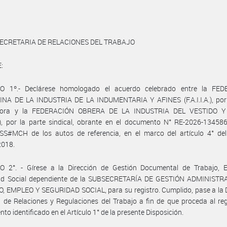
ECRETARIA DE RELACIONES DEL TRABAJO
:
O 1º.- Declárese homologado el acuerdo celebrado entre la FE
NA DE LA INDUSTRIA DE LA INDUMENTARIA Y AFINES (F.A.I.I.A.), por 
dora y la FEDERACIÓN OBRERA DE LA INDUSTRIA DEL VESTIDO Y
), por la parte sindical, obrante en el documento N° RE-2026-13458
S#MCH de los autos de referencia, en el marco del artículo 4° del
2018.
O 2°. - Gírese a la Dirección de Gestión Documental de Trabajo, 
ad Social dependiente de la SUBSECRETARÍA DE GESTIÓN ADMINISTR
 EMPLEO Y SEGURIDAD SOCIAL, para su registro. Cumplido, pase a la D
 de Relaciones y Regulaciones del Trabajo a fin de que proceda al reg
to identificado en el Artículo 1° de la presente Disposición.