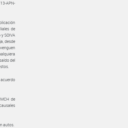
413-APN-
licación
iales de
o y SOIVA
ja, desde
devenguen
ualquiera
saldo del
estos.
l acuerdo
S#MCH de
causales
en autos.