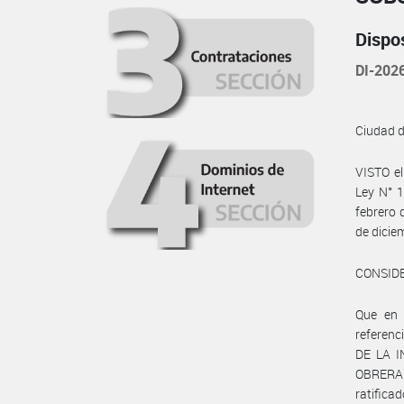
Dispo
DI-20
Ciudad 
VISTO e
Ley N° 1
febrero 
de dicie
CONSID
Que en
referenc
DE LA I
OBRERA 
ratifica