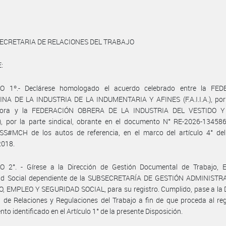
ECRETARIA DE RELACIONES DEL TRABAJO
:
O 1º.- Declárese homologado el acuerdo celebrado entre la FE
NA DE LA INDUSTRIA DE LA INDUMENTARIA Y AFINES (F.A.I.I.A.), por 
dora y la FEDERACIÓN OBRERA DE LA INDUSTRIA DEL VESTIDO Y
), por la parte sindical, obrante en el documento N° RE-2026-13458
S#MCH de los autos de referencia, en el marco del artículo 4° del
2018.
O 2°. - Gírese a la Dirección de Gestión Documental de Trabajo, 
ad Social dependiente de la SUBSECRETARÍA DE GESTIÓN ADMINISTR
 EMPLEO Y SEGURIDAD SOCIAL, para su registro. Cumplido, pase a la D
 de Relaciones y Regulaciones del Trabajo a fin de que proceda al reg
to identificado en el Artículo 1° de la presente Disposición.