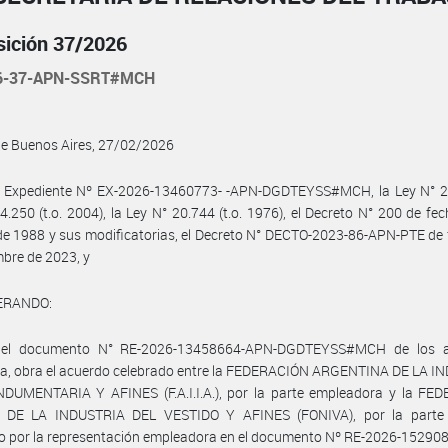
sición 37/2026
26-37-APN-SSRT#MCH
de Buenos Aires, 27/02/2026
l Expediente Nº EX-2026-13460773- -APN-DGDTEYSS#MCH, la Ley N° 24
4.250 (t.o. 2004), la Ley N° 20.744 (t.o. 1976), el Decreto N° 200 de fe
de 1988 y sus modificatorias, el Decreto N° DECTO-2023-86-APN-PTE de
mbre de 2023, y
ERANDO:
 el documento N° RE-2026-13458664-APN-DGDTEYSS#MCH de los a
ia, obra el acuerdo celebrado entre la FEDERACIÓN ARGENTINA DE LA I
NDUMENTARIA Y AFINES (F.A.I.I.A.), por la parte empleadora y la FE
DE LA INDUSTRIA DEL VESTIDO Y AFINES (FONIVA), por la parte s
do por la representación empleadora en el documento Nº RE-2026-1529