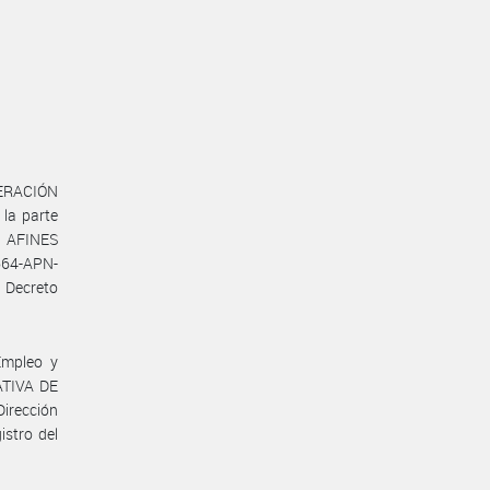
DERACIÓN
la parte
 AFINES
664-APN-
 Decreto
Empleo y
ATIVA DE
irección
istro del