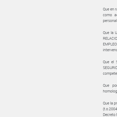
Que en r
como ac
personal
Que la 
RELACI
EMPLEO
interven
Que el 
SEGURID
compete
Que por
homolog
Que la p
(t.o.200
Decreto 