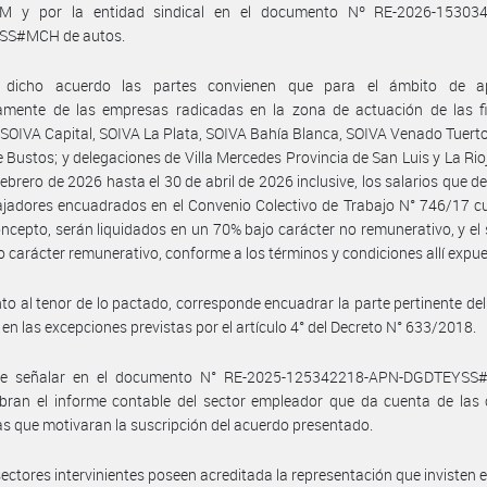
 y por la entidad sindical en el documento Nº RE-2026-15303
SS#MCH de autos.
dicho acuerdo las partes convienen que para el ámbito de ap
amente de las empresas radicadas en la zona de actuación de las fil
SOIVA Capital, SOIVA La Plata, SOIVA Bahía Blanca, SOIVA Venado Tuert
e Bustos; y delegaciones de Villa Mercedes Provincia de San Luis y La Rio
 febrero de 2026 hasta el 30 de abril de 2026 inclusive, los salarios que 
ajadores encuadrados en el Convenio Colectivo de Trabajo N° 746/17 c
oncepto, serán liquidados en un 70% bajo carácter no remunerativo, y el 
o carácter remunerativo, conforme a los términos y condiciones allí expu
to al tenor de lo pactado, corresponde encuadrar la parte pertinente de
 en las excepciones previstas por el artículo 4° del Decreto N° 633/2018.
e señalar en el documento N° RE-2025-125342218-APN-DGDTEYS
bran el informe contable del sector empleador que da cuenta de las 
s que motivaran la suscripción del acuerdo presentado.
sectores intervinientes poseen acreditada la representación que invisten 