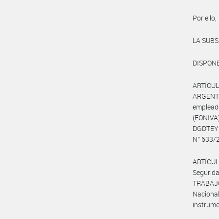
Por ello,
LA SUBS
DISPONE
ARTÍCUL
ARGENTI
emplea
(FONIVA
DGDTEYS
N° 633/
ARTÍCUL
Segurid
TRABAJO,
Nacional
instrumen