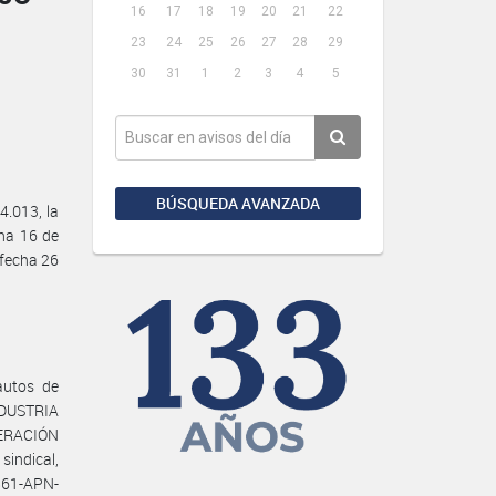
16
17
18
19
20
21
22
23
24
25
26
27
28
29
30
31
1
2
3
4
5
BÚSQUEDA AVANZADA
.013, la
cha 16 de
 fecha 26
utos de
NDUSTRIA
DERACIÓN
indical,
0861-APN-