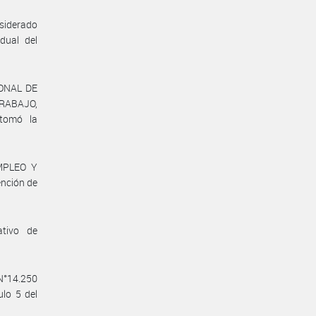
nsiderado
dual del
IONAL DE
RABAJO,
tomó la
EMPLEO Y
nción de
ativo de
 N°14.250
ulo 5 del