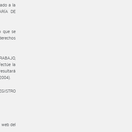
lado a la
ARÍA DE
o que se
 derechos
TRABAJO,
ctúe la
resultará
 2004).
REGISTRO
n web del