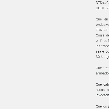
DTD#JGM
DGDTEY
Que en 
exclusiv
FONIVA: 
Corral d
el 1° de
los trab
sea el c
30 % baj
Que aten
arribado
Que cab
autos, o
invocada
Que los 