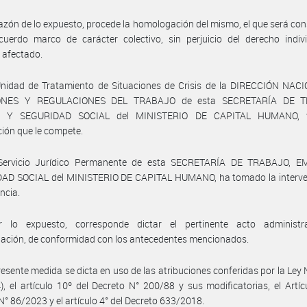
azón de lo expuesto, procede la homologación del mismo, el que será co
uerdo marco de carácter colectivo, sin perjuicio del derecho indivi
 afectado.
Unidad de Tratamiento de Situaciones de Crisis de la DIRECCIÓN NAC
ONES Y REGULACIONES DEL TRABAJO de esta SECRETARÍA DE T
 Y SEGURIDAD SOCIAL del MINISTERIO DE CAPITAL HUMANO, 
ción que le compete.
Servicio Jurídico Permanente de esta SECRETARÍA DE TRABAJO, 
AD SOCIAL del MINISTERIO DE CAPITAL HUMANO, ha tomado la interve
ncia.
 lo expuesto, corresponde dictar el pertinente acto administr
ación, de conformidad con los antecedentes mencionados.
resente medida se dicta en uso de las atribuciones conferidas por la Ley
4), el artículo 10º del Decreto N° 200/88 y sus modificatorias, el Artíc
N° 86/2023 y el artículo 4° del Decreto 633/2018.