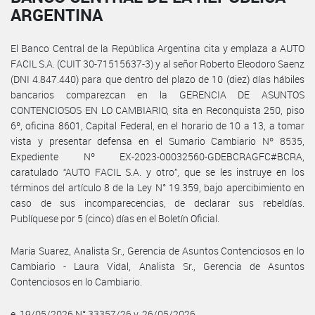
ARGENTINA
El Banco Central de la República Argentina cita y emplaza a AUTO
FACIL S.A. (CUIT 30-71515637-3) y al señor Roberto Eleodoro Saenz
(DNI 4.847.440) para que dentro del plazo de 10 (diez) días hábiles
bancarios comparezcan en la GERENCIA DE ASUNTOS
CONTENCIOSOS EN LO CAMBIARIO, sita en Reconquista 250, piso
6º, oficina 8601, Capital Federal, en el horario de 10 a 13, a tomar
vista y presentar defensa en el Sumario Cambiario Nº 8535,
Expediente Nº EX-2023-00032560-GDEBCRAGFC#BCRA,
caratulado “AUTO FACIL S.A. y otro”, que se les instruye en los
términos del artículo 8 de la Ley N° 19.359, bajo apercibimiento en
caso de sus incomparecencias, de declarar sus rebeldías.
Publíquese por 5 (cinco) días en el Boletín Oficial.
Maria Suarez, Analista Sr., Gerencia de Asuntos Contenciosos en lo
Cambiario - Laura Vidal, Analista Sr., Gerencia de Asuntos
Contenciosos en lo Cambiario.
e. 19/05/2026 N° 33357/26 v. 26/05/2026