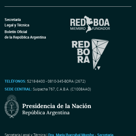
Secretaría
Legal y Técnica
Boletín Oficial
de la República Argentina
TELÉFONOS:
5218-8400 - 0810-345-BORA (2672)
SEDE CENTRAL:
Suipacha 767, C.A.B.A. (C1008AAO)
Secretaría Legal y Técnica |
Dra. María Ibarzabal Murphy - Secretaria