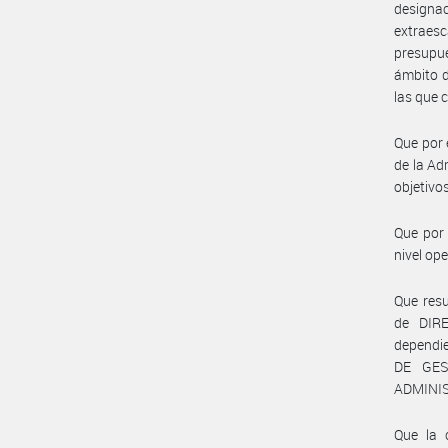
design
extraesc
presupue
ámbito d
las que 
Que por 
de la Ad
objetivo
Que por 
nivel op
Que resu
de DIR
dependi
DE GES
ADMINIS
Que la 