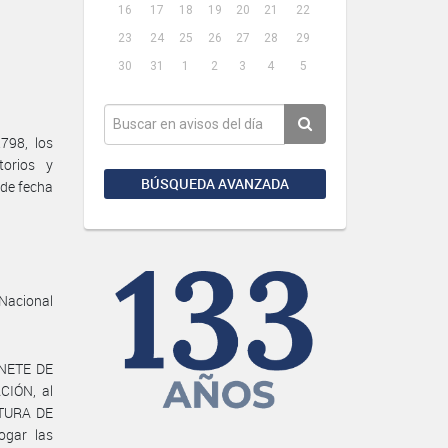
16
17
18
19
20
21
22
23
24
25
26
27
28
29
30
31
1
2
3
4
5
798, los
torios y
BÚSQUEDA AVANZADA
 de fecha
 Nacional
INETE DE
CIÓN, al
ATURA DE
ogar las