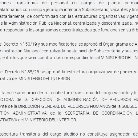
aciones transitorias de personal en cargos de planta perma
alafonarios con rango y jerarquía inferior a Subsecretario, vacantes y fi
stariamente, de conformidad con las estructuras organizativas vigent
e la Administración Pública Nacional, centralizada y descentralizada, i
correspondan a los organismos descentralizados que funcionen en su órb
el Decreto Nº 50/19 y sus modificatorios, se aprobó el Organigrama de A
ministración Nacional centralizada hasta nivel de Subsecretaría y sus re
s, entre los que se encuentran los correspondientes al MINISTERIO DEL I
el Decreto N° 85/26 se aprobó la estructura organizativa de primer 
erativo del MINISTERIO DEL INTERIOR.
lta necesario proceder a la cobertura transitoria del cargo vacante y f
ECTORA de la DIRECCIÓN DE ADMINISTRACIÓN DE RECURSOS 
ente de la DIRECCIÓN GENERAL DE RECURSOS HUMANOS de la SUBSE
TIÓN ADMINISTRATIVA de la SECRETARÍA DE COORDINACIÓN 
TRATIVA del MINISTERIO DEL INTERIOR.
cobertura transitoria del cargo aludido no constituye asignación de