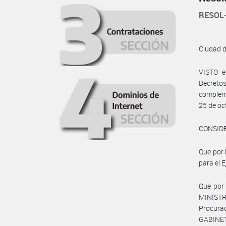
RESOL-
Ciudad 
VISTO e
Decreto
compleme
25 de oc
CONSID
Que por 
para el E
Que por
MINISTR
Procura
GABINET