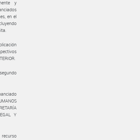
nente y
nanciados
es, en el
ncluyendo
ita.
plicación
spectivos
NTERIOR.
y segundo
inanciado
HUMANOS
CRETARÍA
LEGAL Y
 recurso