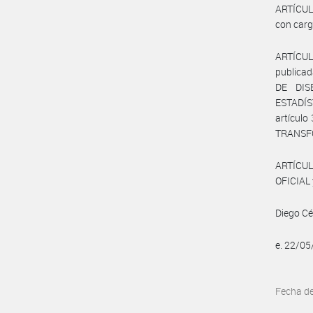
ARTÍCULO
con carg
ARTÍCUL
publica
DE DIS
ESTADÍS
artículo
TRANSF
ARTÍCUL
OFICIAL 
Diego Cés
e. 22/0
Fecha d