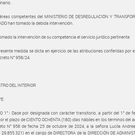
inario.
 áreas competentes del MINISTERIO DE DESREGULACIÓN Y TRANSF
DO han tomado la debida intervención.
omado la intervención de su competencia el servicio jurídico pertinente.
resente medida se dicta en ejercicio de las atribuciones conferidas por el
ecreto N° 958/24.
STRO DEL INTERIOR
E:
 1°.- Dase por designada con carácter transitorio, a partir del 1° de f
or el plazo de CIENTO OCHENTA (180) días hábiles en los términos del ar
eto N° 958 de fecha 25 de octubre de 2024, a la señora Lucila Andre
 N° 29.855.321) en el cargo de DIRECTORA de la DIRECCIÓN DE ADMINI