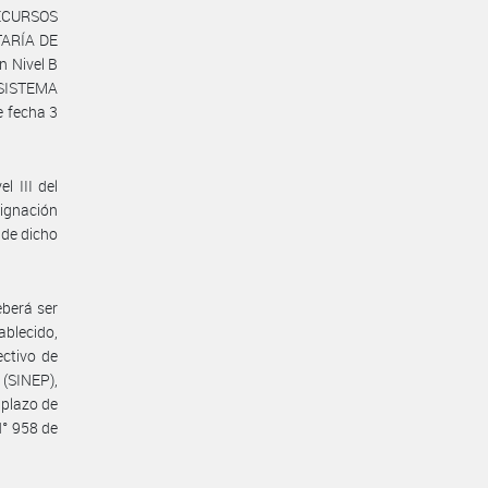
ECURSOS
TARÍA DE
 Nivel B
 SISTEMA
 fecha 3
l III del
ignación
 de dicho
eberá ser
ablecido,
ectivo de
(SINEP),
 plazo de
N° 958 de