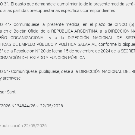
 3°.- El gasto que demande el cumplimiento de la presente medida será
o a las partidas presupuestarias específicas correspondientes.
O 4°.- Comuníquese la presente medida, en el plazo de CINCO (5)
da en el Boletín Oficial de la REPÚBLICA ARGENTINA, a la DIRECCIÓN 
EÑO ORGANIZACIONAL y a la DIRECCIÓN NACIONAL DE SIS
TICAS DE EMPLEO PÚBLICO Y POLÍTICA SALARIAL, conforme lo dispues
 3º de la Resolución N° 20 de fecha 15 de noviembre de 2024 de la SECR
ORMACIÓN DEL ESTADO Y FUNCIÓN PÚBLICA.
O 5°.- Comuníquese, publíquese, dese a la DIRECCIÓN NACIONAL DEL 
y archívese.
ar Santilli
5/2026 N° 34644/26 v. 22/05/2026
e publicación 22/05/2026