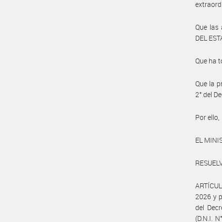
extraord
Que las
DEL ESTA
Que ha t
Que la p
2° del D
Por ello,
EL MINI
RESUELV
ARTÍCULO
2026 y p
del Decr
(D.N.I.