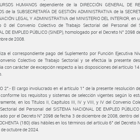
URSOS HUMANOS dependiente de la DIRECCIÓN GENERAL DE R
 de la SUBSECRETARÍA DE GESTIÓN ADMINISTRATIVA de la SECRE
ACIÓN LEGAL Y ADMINISTRATIVA del MINISTERIO DEL INTERIOR, en un
 0 del Convenio Colectivo de Trabajo Sectorial del Personal del
L DE EMPLEO PÚBLICO (SINEP), homologado por el Decreto N° 2098 de
mbre de 2008.
iza el correspondiente pago del Suplemento por Función Ejecutiva Nive
onvenio Colectivo de Trabajo Sectorial y se efectúa la presente des
ria con carácter de excepción respecto a las disposiciones del artículo 14
o.
 2°.- El cargo involucrado en el artículo 1° de la presente resolución d
 conforme los requisitos y sistemas de selección vigentes según lo est
vamente, en los Títulos II, Capítulos III, IV y VIII, y IV del Convenio Col
 Sectorial del Personal del SISTEMA NACIONAL DE EMPLEO PÚBLICO 
do por el Decreto N° 2098 de fecha 3 de diciembre de 2008, dentro del
CHENTA (180) días hábiles en los términos del artículo 6° del Decreto 
 de octubre de 2024.