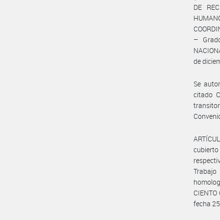
DE REC
HUMANOS
COORDIN
– Grado
NACIONA
de dicie
Se autor
citado C
transito
Conveni
ARTÍCULO
cubierto
respecti
Trabajo
homologa
CIENTO O
fecha 25