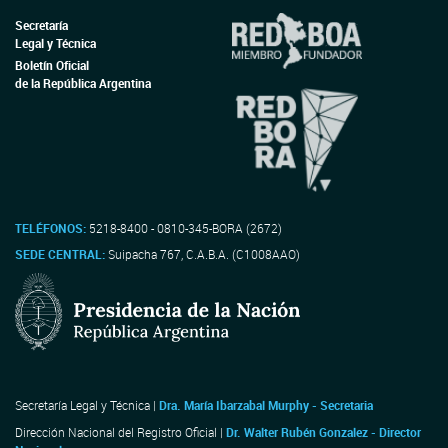
Secretaría
Legal y Técnica
Boletín Oficial
de la República Argentina
TELÉFONOS:
5218-8400 - 0810-345-BORA (2672)
SEDE CENTRAL:
Suipacha 767, C.A.B.A. (C1008AAO)
Secretaría Legal y Técnica |
Dra. María Ibarzabal Murphy - Secretaria
Dirección Nacional del Registro Oficial |
Dr. Walter Rubén Gonzalez - Director