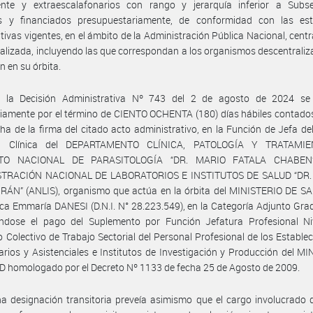
nte y extraescalafonarios con rango y jerarquía inferior a Subsec
s y financiados presupuestariamente, de conformidad con las est
tivas vigentes, en el ámbito de la Administración Pública Nacional, centr
alizada, incluyendo las que correspondan a los organismos descentrali
n en su órbita.
 la Decisión Administrativa Nº 743 del 2 de agosto de 2024 se
riamente por el término de CIENTO OCHENTA (180) días hábiles contados
cha de la firma del citado acto administrativo, en la Función de Jefa del
ón Clínica del DEPARTAMENTO CLÍNICA, PATOLOGÍA Y TRATAMIE
UTO NACIONAL DE PARASITOLOGÍA “DR. MARIO FATALA CHABEN”
TRACIÓN NACIONAL DE LABORATORIOS E INSTITUTOS DE SALUD “DR
ÁN” (ANLIS), organismo que actúa en la órbita del MINISTERIO DE SAL
ca Emmaría DANESI (D.N.I. N° 28.223.549), en la Categoría Adjunto Grado
ándose el pago del Suplemento por Función Jefatura Profesional Niv
 Colectivo de Trabajo Sectorial del Personal Profesional de los Estable
arios y Asistenciales e Institutos de Investigación y Producción del M
 homologado por el Decreto Nº 1133 de fecha 25 de Agosto de 2009.
a designación transitoria preveía asimismo que el cargo involucrado 