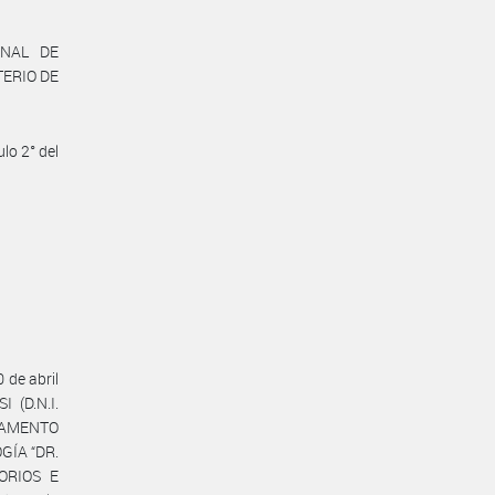
ONAL DE
TERIO DE
lo 2° del
 de abril
 (D.N.I.
RTAMENTO
GÍA “DR.
ORIOS E