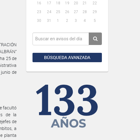
16
17
18
19
20
21
22
23
24
25
26
27
28
29
30
31
1
2
3
4
5
STRACIÓN
ALBRÁN”
BÚSQUEDA AVANZADA
cha 25 de
strativa
 junio de
e facultó
os de la
ejefes de
bitos, a
de planta