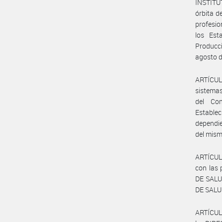
INSTITU
órbita d
profesio
los Est
Producci
agosto d
ARTÍCULO
sistemas 
del Con
Establec
dependi
del mism
ARTÍCULO
con las 
DE SALU
DE SALU
ARTÍCUL