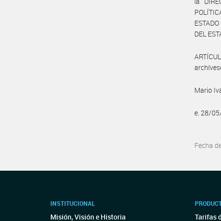
la DIR
POLÍTIC
ESTADO 
DEL ESTA
ARTÍCULO
archíves
Mario I
e. 28/0
Fecha d
INSTITUCIONAL
PRODUCT
Misión, Visión e Historia
Tarifas 