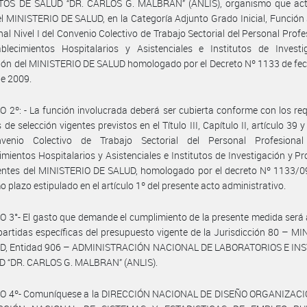
TOS DE SALUD “DR. CARLOS G. MALBRÁN” (ANLIS), organismo que act
el MINISTERIO DE SALUD, en la Categoría Adjunto Grado Inicial, Función
nal Nivel I del Convenio Colectivo de Trabajo Sectorial del Personal Profe
ablecimientos Hospitalarios y Asistenciales e Institutos de Investi
ón del MINISTERIO DE SALUD homologado por el Decreto Nº 1133 de fec
e 2009.
 2º: - La función involucrada deberá ser cubierta conforme con los req
de selección vigentes previstos en el Título III, Capítulo II, artículo 39 y
venio Colectivo de Trabajo Sectorial del Personal Profesiona
imientos Hospitalarios y Asistenciales e Institutos de Investigación y P
entes del MINISTERIO DE SALUD, homologado por el decreto Nº 1133/09
o plazo estipulado en el artículo 1º del presente acto administrativo.
 3°- El gasto que demande el cumplimiento de la presente medida será
partidas específicas del presupuesto vigente de la Jurisdicción 80 – M
D, Entidad 906 – ADMINISTRACIÓN NACIONAL DE LABORATORIOS E IN
D “DR. CARLOS G. MALBRAN” (ANLIS).
O 4º- Comuníquese a la DIRECCIÓN NACIONAL DE DISEÑO ORGANIZACI