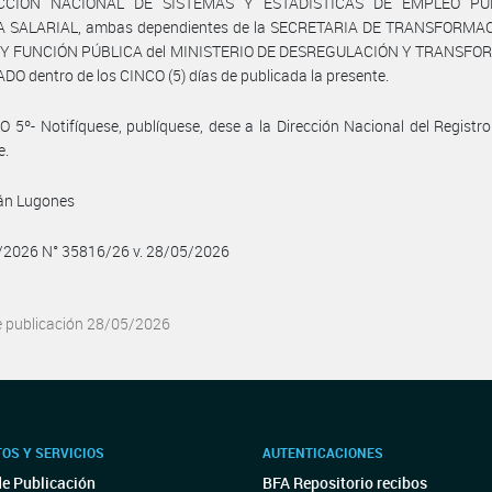
ECCIÓN NACIONAL DE SISTEMAS Y ESTADISTICAS DE EMPLEO PU
A SALARIAL, ambas dependientes de la SECRETARIA DE TRANSFORMA
Y FUNCIÓN PÚBLICA del MINISTERIO DE DESREGULACIÓN Y TRANSF
DO dentro de los CINCO (5) días de publicada la presente.
 5º- Notifíquese, publíquese, dese a la Dirección Nacional del Registro 
e.
ván Lugones
5/2026 N° 35816/26 v. 28/05/2026
e publicación 28/05/2026
OS Y SERVICIOS
AUTENTICACIONES
de Publicación
BFA Repositorio recibos