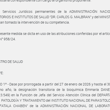
staria correspondiente con cargo al organismo proponente.
s Servicios Jurídicos permanentes de la ADMINISTRACIÓN NACI
ORIOS E INSTITUTOS DE SALUD “DR. CARLOS G. MALBRAN” y del MINIS
an tomado la intervención de su competencia.
resente medida se dicta en uso de las atribuciones conferidas por el artícu
N° 958/24.
STRO DE SALUD
E:
 1º - Dase por prorrogada a partir del 27 de enero de 2026 y hasta el 30
mo año, la designación transitoria de la bioquímica Emmaría DANESI
3.549) en la Función de Jefa del Servicio Atención Clínica del DEPA
, PATOLOGÍA Y TRATAMIENTO del INSTITUTO NACIONAL DE PARASITOLO
FATALA CHABEN” de la ADMINISTRACIÓN NACIONAL DE LABORAT