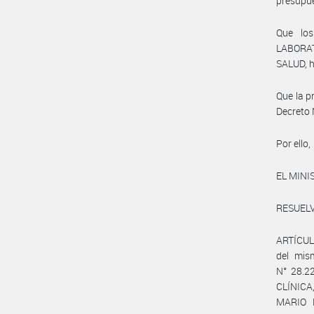
presupue
Que lo
LABORAT
SALUD, h
Que la p
Decreto 
Por ello,
EL MINI
RESUELV
ARTÍCULO
del mis
N° 28.22
CLÍNICA
MARIO 