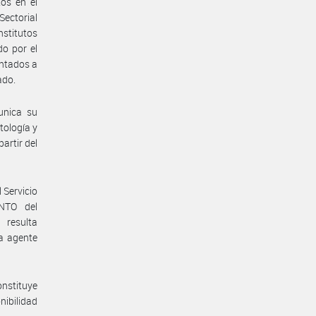
tos en el
 Sectorial
nstitutos
do por el
ontados a
ado.
unica su
tología y
artir del
 Servicio
NTO del
resulta
la agente
onstituye
nibilidad