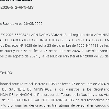
-2026-612-APN-MS
de Buenos Aires, 26/05/2026
l EX-2023-65398421-APN-DACMYSG#ANLIS del registro de la ADMINI
AL DE LABORATORIOS E INSTITUTOS DE SALUD “DR. CARLOS G. M
 los Decretos Nº 1628 de fecha 23 de diciembre de 1996, N° 1133 de fe
de 2009 y Nº 958 de fecha 25 de octubre de 2024, la Decisión Admini
el 2 de agosto de 2024 y la Resolución Ministerial Nº 2088 del 25 de
ERANDO:
ante el artículo 2º del Decreto Nº 958 de fecha 25 de octubre de 2024, s
 DE GABINETE DE MINISTROS, a los Ministros, a los Secretari
CIA DE LA NACIÓN, al Procurador del Tesoro de la Nación y a los Vic
e de la JEFATURA DE GABINETE DE MINISTROS, en sus respectivos ám
 y/o prorrogar las designaciones transitorias de personal en cargos 