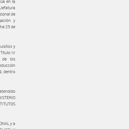
úa en la
 Jefatura
sional de
gación y
ha 25 de
uisitos y
 Título IV
l de los
roducción
, dentro
 atendido
INISTERIO
STITUTOS
ONAL y a