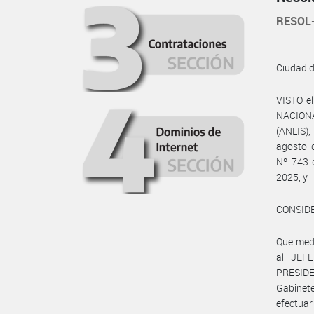
RESOL
Ciudad 
VISTO e
NACION
(ANLIS),
agosto 
Nº 743 d
2025, y
CONSID
Que medi
al JEFE
PRESIDEN
Gabinet
efectuar