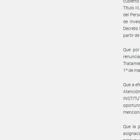
cubierto
Título II
del Pers
de Inves
Decreto 
partir d
Que por
renuncia
Tratamie
1º de ma
Que a ef
Atenci
INSTIT
oportuno
menciona
Que la p
asignaci