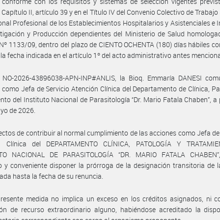
 conforme con los requisitos y sistemas de selección vigentes previs
I, Capítulo II, artículo 39 y en el Título IV del Convenio Colectivo de Trabajo
onal Profesional de los Establecimientos Hospitalarios y Asistenciales e I
tigación y Producción dependientes del Ministerio de Salud homologa
Nº 1133/09, dentro del plazo de CIENTO OCHENTA (180) días hábiles c
e la fecha indicada en el artículo 1º del acto administrativo antes mencion
 NO-2026-43896038-APN-INP#ANLIS, la Bioq. Emmaría DANESI com
 como Jefa de Servicio Atención Clínica del Departamento de Clínica, Pa
nto del Instituto Nacional de Parasitología “Dr. Mario Fatala Chaben”, a p
yo de 2026.
ectos de contribuir al normal cumplimiento de las acciones como Jefa del
ón Clínica del DEPARTAMENTO CLÍNICA, PATOLOGÍA Y TRATAMIE
UTO NACIONAL DE PARASITOLOGÍA “DR. MARIO FATALA CHABEN”, 
 y conveniente disponer la prórroga de la designación transitoria de 
da hasta la fecha de su renuncia.
resente medida no implica un exceso en los créditos asignados, ni c
ón de recurso extraordinario alguno, habiéndose acreditado la dispo