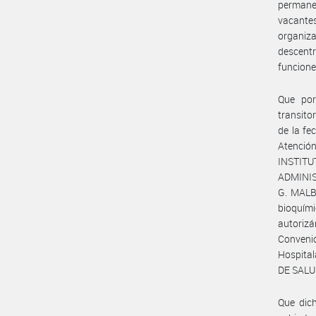
permane
vacante
organiza
descentr
funcione
Que por
transito
de la fe
Atenci
INSTIT
ADMINIS
G. MALBR
bioquími
autoriz
Convenio
Hospital
DE SALUD
Que dich