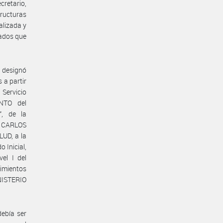
retario,
ructuras
alizada y
zados que
 designó
 a partir
 Servicio
NTO del
, de la
. CARLOS
UD, a la
 Inicial,
el I del
cimientos
INISTERIO
debía ser