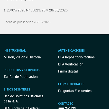
e. 28/05/2026 N° 35823/26 v. 28/05/2026
Fecha de publicación 28/05/2026
INSTITUCIONAL
AUTENTICACIONES
Misión, Visión e Historia
BFA Repositorio recibos
BFA Verificación
PRODUCTOS Y SERVICIOS
Firma digital
Tarifas de Publicación
FAQ Y TUTORIALES
SITIOS DE INTERÉS
Preguntas Frecuentes
Red de Boletines Oficiales
de la R. A.
CONTACTO
BFA Blockchain Federal