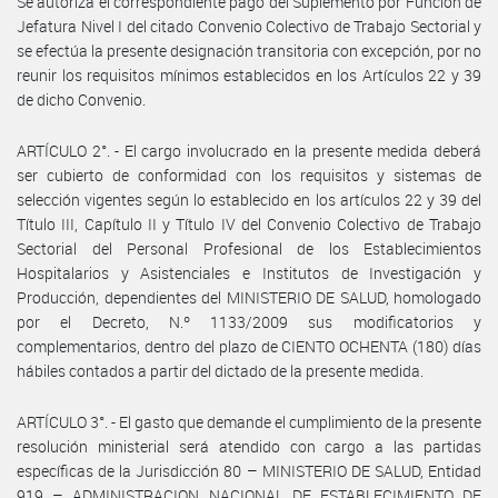
Se autoriza el correspondiente pago del Suplemento por Función de
Jefatura Nivel I del citado Convenio Colectivo de Trabajo Sectorial y
se efectúa la presente designación transitoria con excepción, por no
reunir los requisitos mínimos establecidos en los Artículos 22 y 39
de dicho Convenio.
ARTÍCULO 2°. - El cargo involucrado en la presente medida deberá
ser cubierto de conformidad con los requisitos y sistemas de
selección vigentes según lo establecido en los artículos 22 y 39 del
Título III, Capítulo II y Título IV del Convenio Colectivo de Trabajo
Sectorial del Personal Profesional de los Establecimientos
Hospitalarios y Asistenciales e Institutos de Investigación y
Producción, dependientes del MINISTERIO DE SALUD, homologado
por el Decreto, N.º 1133/2009 sus modificatorios y
complementarios, dentro del plazo de CIENTO OCHENTA (180) días
hábiles contados a partir del dictado de la presente medida.
ARTÍCULO 3°. - El gasto que demande el cumplimiento de la presente
resolución ministerial será atendido con cargo a las partidas
específicas de la Jurisdicción 80 – MINISTERIO DE SALUD, Entidad
919 – ADMINISTRACION NACIONAL DE ESTABLECIMIENTO DE