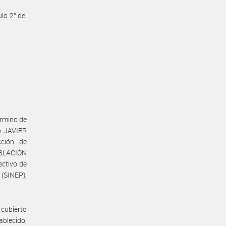
lo 2° del
érmino de
o JAVIER
cción de
ABLACIÓN
ectivo de
(SINEP),
 cubierto
blecido,