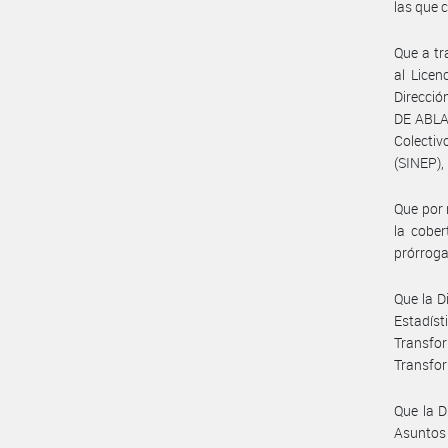
las que 
Que a tr
al Lice
Direcci
DE ABLAC
Colecti
(SINEP),
Que por 
la cober
prórroga
Que la D
Estadíst
Transfo
Transfor
Que la D
Asuntos 