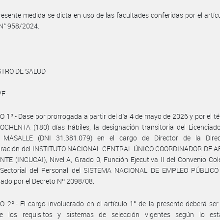
resente medida se dicta en uso de las facultades conferidas por el artícu
 N° 958/2024.
STRO DE SALUD
E:
 1º.- Dase por prorrogada a partir del día 4 de mayo de 2026 y por el t
CHENTA (180) días hábiles, la designación transitoria del Licenciad
MASALLE (DNI 31.381.079) en el cargo de Director de la Dire
tración del INSTITUTO NACIONAL CENTRAL ÚNICO COORDINADOR DE 
TE (INCUCAI), Nivel A, Grado 0, Función Ejecutiva II del Convenio Col
 Sectorial del Personal del SISTEMA NACIONAL DE EMPLEO PÚBLICO 
do por el Decreto Nº 2098/08.
 2º.- El cargo involucrado en el artículo 1° de la presente deberá ser
e los requisitos y sistemas de selección vigentes según lo esta