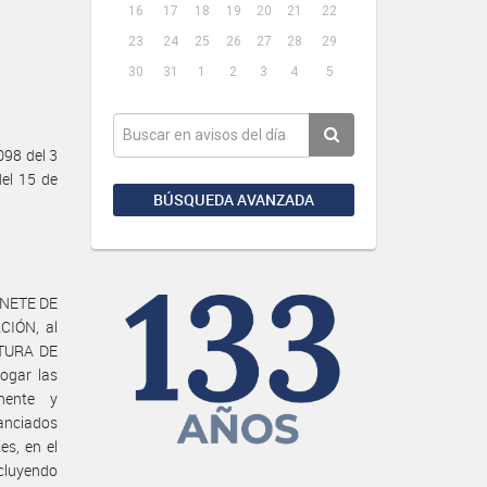
16
17
18
19
20
21
22
23
24
25
26
27
28
29
30
31
1
2
3
4
5
98 del 3
el 15 de
BÚSQUEDA AVANZADA
BINETE DE
CIÓN, al
ATURA DE
ogar las
nente y
nanciados
es, en el
ncluyendo