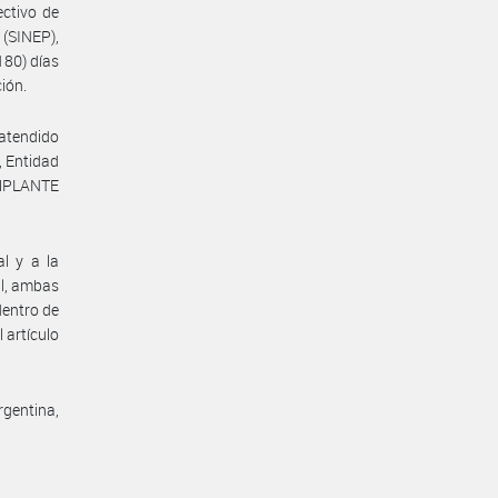
ectivo de
(SINEP),
80) días
ción.
 atendido
, Entidad
IMPLANTE
l y a la
al, ambas
dentro de
 artículo
rgentina,