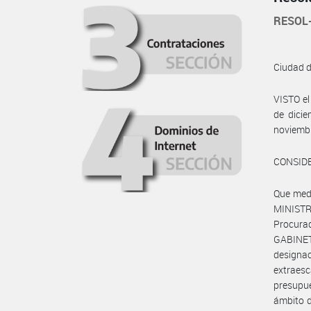
RESOL
Ciudad 
VISTO e
de dicie
noviembr
CONSID
Que medi
MINISTR
Procura
GABINET
design
extraesc
presupue
ámbito d