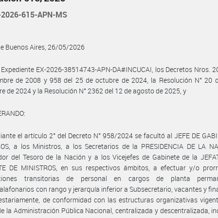
-2026-615-APN-MS
de Buenos Aires, 26/05/2026
l Expediente EX-2026-38514743-APN-DA#INCUCAI, los Decretos Nros. 20
mbre de 2008 y 958 del 25 de octubre de 2024, la Resolución N° 20 d
e de 2024 y la Resolución N° 2362 del 12 de agosto de 2025, y
ERANDO:
ante el artículo 2° del Decreto N° 958/2024 se facultó al JEFE DE GA
OS, a los Ministros, a los Secretarios de la PRESIDENCIA DE LA NA
dor del Tesoro de la Nación y a los Vicejefes de Gabinete de la JEF
E DE MINISTROS, en sus respectivos ámbitos, a efectuar y/o prorr
aciones transitorias de personal en cargos de planta perma
alafonarios con rango y jerarquía inferior a Subsecretario, vacantes y fi
stariamente, de conformidad con las estructuras organizativas vigent
e la Administración Pública Nacional, centralizada y descentralizada, i