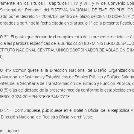
vamente, en los Títulos II, Capítulos III, IV y VIII, y IV del Convenio Col
 Sectorial del Personal del SISTEMA NACIONAL DE EMPLEO PÚBLICO 
do por el Decreto Nº 2098/08, dentro del plazo de CIENTO OCHENTA (1
ontados a partir de la fecha citada en el artículo 1° de la presente Resolu
 3°.- El gasto que demande el cumplimiento de la presente medida será
o a las partidas específicas de la Jurisdicción 80 - MINISTERIO DE SALUD
NSTITUTO NACIONAL CENTRAL ÚNICO COORDINADOR DE ABLACIÓN E 
).
O 4º.- Comuníquese a la Dirección Nacional de Diseño Organizaciona
n Nacional de Sistemas y Estadísticas de Empleo Público y Política Salari
ntes de la Secretaría de Transformación del Estado y Función Pública, 
O (5) días del dictado de la presente medida conforme lo establecido en el
a RESOL-2024-20-APN-STEYFP#MDYTE.
 5°. – Comuníquese, publíquese en el Boletín Oficial de la República A
 Dirección Nacional del Registro Oficial y archívese.
ván Lugones