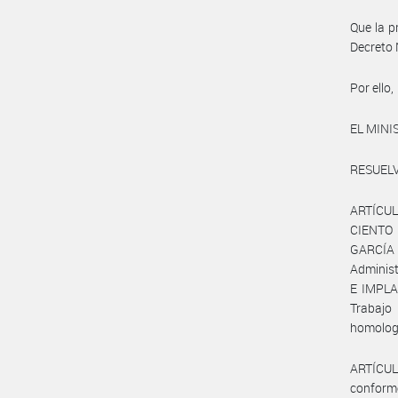
Que la p
Decreto
Por ello,
EL MINI
RESUELV
ARTÍCULO
CIENTO O
GARCÍA 
Adminis
E IMPLAN
Trabajo
homologa
ARTÍCULO
conform