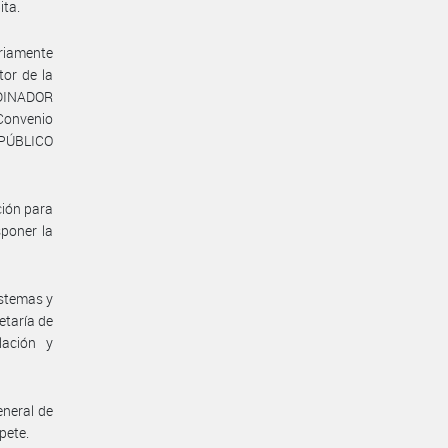
ita.
oriamente
or de la
RDINADOR
 Convenio
 PÚBLICO
ción para
sponer la
istemas y
etaría de
lación y
eneral de
pete.