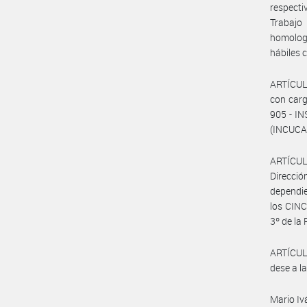
respecti
Trabajo
homologa
hábiles c
ARTÍCULO
con carg
905 - I
(INCUCAI
ARTÍCUL
Direcció
dependie
los CINC
3º de l
ARTÍCULO
dese a la
Mario I