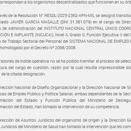
correspondan a los organismos descentralizados que funcionen en su órb
avés de la Resolución N° RESOL-2025-2362-APN-MS, se designó transit
nciado JAVIER GARCÍA MASALLE (DNI 31.381.079) en el cargo de Direct
ón de Administración del INSTITUTO NACIONAL CENTRAL ÚNICO COO
IÓN E IMPLANTE (INCUCAI), Nivel A, Grado 0, Función Ejecutiva II del
vo de Trabajo Sectorial del Personal del SISTEMA NACIONAL DE EMPLEO
 homologado por el Decreto Nº 2098/2008.
razones de índole operativa no se ha podido tramitar el proceso de selec
tura del cargo en cuestión, razón por la cual resulta imprescindible di
 de la citada designación.
irección Nacional de Diseño Organizacional y la Dirección Nacional de S
icas de Empleo Público y Política Salarial, ambas dependientes de la Secr
rmación del Estado y Función Pública del Ministerio de Desregu
mación del Estado, han tomado la intervención de su competencia.
irección de Asuntos Jurídicos del organismo de origen y la Dirección G
Jurídicos del Ministerio de Salud han tomado la intervención que les com