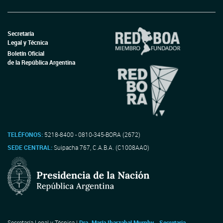
Secretaría
Legal y Técnica
Boletín Oficial
de la República Argentina
TELÉFONOS:
5218-8400 - 0810-345-BORA (2672)
SEDE CENTRAL:
Suipacha 767, C.A.B.A. (C1008AAO)
Secretaría Legal y Técnica |
Dra. María Ibarzabal Murphy - Secretaria