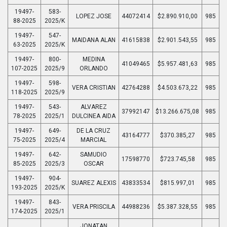
19497-
583-
LOPEZ JOSE
44072414
$2.890.910,00
985
88-2025
2025/K
19497-
547-
MAIDANA ALAN
41615838
$2.901.543,55
985
63-2025
2025/K
19497-
800-
MEDINA
41049465
$5.957.481,63
985
107-2025
2025/9
ORLANDO
19497-
598-
VERA CRISTIAN
42764288
$4.503.673,22
985
118-2025
2025/9
19497-
543-
ALVAREZ
37992147
$13.266.675,08
985
78-2025
2025/1
DULCINEA AIDA
19497-
649-
DE LA CRUZ
43164777
$370.385,27
985
75-2025
2025/4
MARCIAL
19497-
642-
SAMUDIO
17598770
$723.745,58
985
85-2025
2025/3
OSCAR
19497-
904-
SUAREZ ALEXIS
43833534
$815.997,01
985
193-2025
2025/K
19497-
843-
VERA PRISCILA
44988236
$5.387.328,55
985
174-2025
2025/1
JONATAN