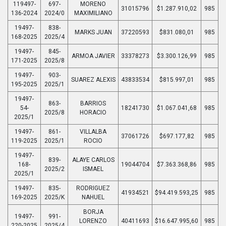
119497-
697-
MORENO
31015796
$1.287.910,02
985
136-2024
2024/0
MAXIMILIANO
19497-
838-
MARKS JUAN
37220593
$831.080,01
985
168-2025
2025/4
19497-
845-
ARMOA JAVIER
33378273
$3.300.126,99
985
171-2025
2025/8
19497-
903-
SUAREZ ALEXIS
43833534
$815.997,01
985
195-2025
2025/1
19497-
863-
BARRIOS
54-
18241730
$1.067.041,68
985
2025/8
HORACIO
2025/1
19497-
861-
VILLALBA
37061726
$697.177,82
985
119-2025
2025/1
ROCIO
19497-
839-
ALAYE CARLOS
168-
19044704
$7.363.368,86
985
2025/2
ISMAEL
2025/1
19497-
835-
RODRIGUEZ
41934521
$94.419.593,25
985
169-2025
2025/K
NAHUEL
BORJA
19497-
991-
LORENZO
40411693
$16.647.995,60
985
220-2025
2025/4