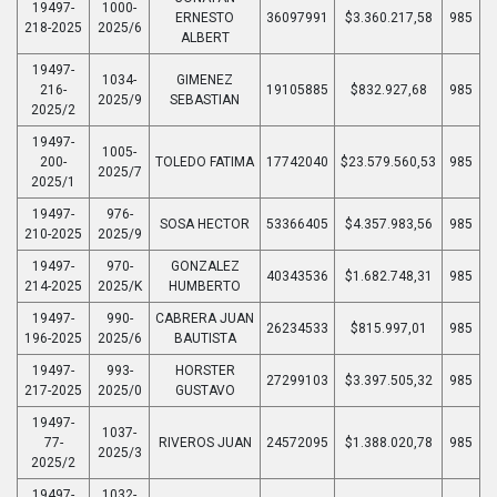
19497-
1000-
ERNESTO
36097991
$3.360.217,58
985
218-2025
2025/6
ALBERT
19497-
1034-
GIMENEZ
216-
19105885
$832.927,68
985
2025/9
SEBASTIAN
2025/2
19497-
1005-
200-
TOLEDO FATIMA
17742040
$23.579.560,53
985
2025/7
2025/1
19497-
976-
SOSA HECTOR
53366405
$4.357.983,56
985
210-2025
2025/9
19497-
970-
GONZALEZ
40343536
$1.682.748,31
985
214-2025
2025/K
HUMBERTO
19497-
990-
CABRERA JUAN
26234533
$815.997,01
985
196-2025
2025/6
BAUTISTA
19497-
993-
HORSTER
27299103
$3.397.505,32
985
217-2025
2025/0
GUSTAVO
19497-
1037-
77-
RIVEROS JUAN
24572095
$1.388.020,78
985
2025/3
2025/2
19497-
1032-