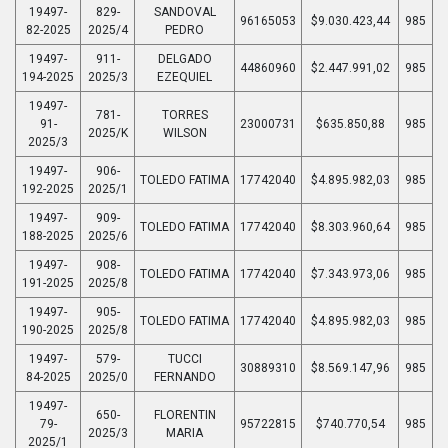
19497-
829-
SANDOVAL
96165053
$9.030.423,44
985
82-2025
2025/4
PEDRO
19497-
911-
DELGADO
44860960
$2.447.991,02
985
194-2025
2025/3
EZEQUIEL
19497-
781-
TORRES
91-
23000731
$635.850,88
985
2025/K
WILSON
2025/3
19497-
906-
TOLEDO FATIMA
17742040
$4.895.982,03
985
192-2025
2025/1
19497-
909-
TOLEDO FATIMA
17742040
$8.303.960,64
985
188-2025
2025/6
19497-
908-
TOLEDO FATIMA
17742040
$7.343.973,06
985
191-2025
2025/8
19497-
905-
TOLEDO FATIMA
17742040
$4.895.982,03
985
190-2025
2025/8
19497-
579-
TUCCI
30889310
$8.569.147,96
985
84-2025
2025/0
FERNANDO
19497-
650-
FLORENTIN
79-
95722815
$740.770,54
985
2025/3
MARIA
2025/1