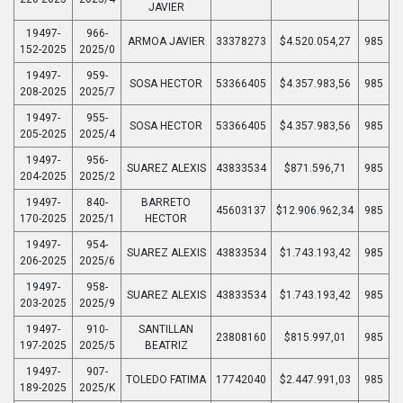
JAVIER
19497-
966-
ARMOA JAVIER
33378273
$4.520.054,27
985
152-2025
2025/0
19497-
959-
SOSA HECTOR
53366405
$4.357.983,56
985
208-2025
2025/7
19497-
955-
SOSA HECTOR
53366405
$4.357.983,56
985
205-2025
2025/4
19497-
956-
SUAREZ ALEXIS
43833534
$871.596,71
985
204-2025
2025/2
19497-
840-
BARRETO
45603137
$12.906.962,34
985
170-2025
2025/1
HECTOR
19497-
954-
SUAREZ ALEXIS
43833534
$1.743.193,42
985
206-2025
2025/6
19497-
958-
SUAREZ ALEXIS
43833534
$1.743.193,42
985
203-2025
2025/9
19497-
910-
SANTILLAN
23808160
$815.997,01
985
197-2025
2025/5
BEATRIZ
19497-
907-
TOLEDO FATIMA
17742040
$2.447.991,03
985
189-2025
2025/K