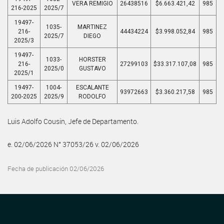
VERA REMIGIO
26438516
$6.663.421,42
985
216-2025
2025/7
19497-
1035-
MARTINEZ
216-
44434224
$3.998.052,84
985
2025/7
DIEGO
2025/3
19497-
1033-
HORSTER
216-
27299103
$33.317.107,08
985
2025/0
GUSTAVO
2025/1
19497-
1004-
ESCALANTE
93972663
$3.360.217,58
985
200-2025
2025/9
RODOLFO
Luis Adolfo Cousin, Jefe de Departamento.
e. 02/06/2026 N° 37053/26 v. 02/06/2026
Fecha de publicación 02/06/2026