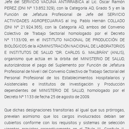
Jefe del SERVICIO VACUNA ANTIRRÁBICA al Lic. Oscar Ramón
PEREZ (DNI Nº 13.852.329), con la Categoría AD, Grado 5 y en la
Función de Jefatura Profesional de Jefe del SERVICIO
ACTIVIDADES AGROPECUARIAS al Ing. Pablo Hernán COLLADO
(DNI Nº 21.924.365), con la Categoría AD, ambos del Convenio
Colectivo de Trabajo Sectorial homologado por el Decreto
Nº 1133/09, en el INSTITUTO NACIONAL DE PRODUCCIÓN DE
BIOLÓGICOS de la ADMINISTRACIÓN NACIONAL DE LABORATORIOS
E INSTITUTOS DE SALUD “DR. CARLOS G. MALBRÁN” (ANLIS),
organismo que actúa en la órbita del MINISTERIO DE SALUD,
autorizándose el pago del Suplemento por Función de Jefatura
Profesional de Nivel I del Convenio Colectivo de Trabajo Sectorial del
Personal Profesional de los Establecimientos Hospitalarios y
Asistenciales e Institutos de Investigación y Producción
dependientes del MINISTERIO DE SALUD, homologado por el
Decreto Nº 1133 de fecha 25 de agosto de 2009.
Que dichas designaciones transitorias al igual que sus prórrogas,
preveían asimismo que los cargos involucrados debían ser
cubiertos conforme con los requisitos y sistemas de selección
vigentes previstos respectivamente en el Título III, Capítulo II,