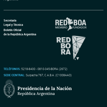
Secretaría
Legal y Técnica
Boletín Oficial
de la República Argentina
TELÉFONOS:
5218-8400 - 0810-345-BORA (2672)
SEDE CENTRAL:
Suipacha 767, C.A.B.A. (C1008AAO)