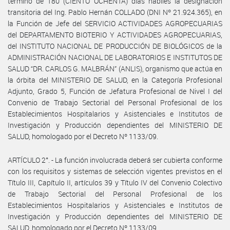
termino de 180 (CIENTO OCHENTA) días hábiles la designación
transitoria del Ing. Pablo Hernán COLLADO (DNI Nº 21.924.365), en
la Función de Jefe del SERVICIO ACTIVIDADES AGROPECUARIAS
del DEPARTAMENTO BIOTERIO Y ACTIVIDADES AGROPECUARIAS,
del INSTITUTO NACIONAL DE PRODUCCIÓN DE BIOLÓGICOS de la
ADMINISTRACIÓN NACIONAL DE LABORATORIOS E INSTITUTOS DE
SALUD “DR. CARLOS G. MALBRÁN” (ANLIS), organismo que actúa en
la órbita del MINISTERIO DE SALUD, en la Categoría Profesional
Adjunto, Grado 5, Función de Jefatura Profesional de Nivel I del
Convenio de Trabajo Sectorial del Personal Profesional de los
Establecimientos Hospitalarios y Asistenciales e Institutos de
Investigación y Producción dependientes del MINISTERIO DE
SALUD, homologado por el Decreto Nº 1133/09.
ARTÍCULO 2°. - La función involucrada deberá ser cubierta conforme
con los requisitos y sistemas de selección vigentes previstos en el
Título III, Capítulo II, artículos 39 y Título IV del Convenio Colectivo
de Trabajo Sectorial del Personal Profesional de los
Establecimientos Hospitalarios y Asistenciales e Institutos de
Investigación y Producción dependientes del MINISTERIO DE
SALUD, homologado por el Decreto Nº 1133/09.