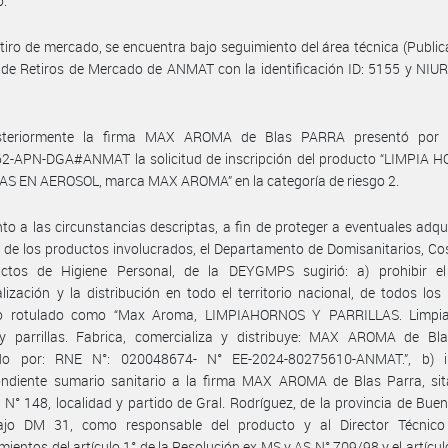
o.
etiro de mercado, se encuentra bajo seguimiento del área técnica (Public
de Retiros de Mercado de ANMAT con la identificación ID: 5155 y NIU
steriormente la firma MAX AROMA de Blas PARRA presentó por 
2-APN-DGA#ANMAT la solicitud de inscripción del producto “LIMPIA 
AS EN AEROSOL, marca MAX AROMA” en la categoría de riesgo 2.
to a las circunstancias descriptas, a fin de proteger a eventuales adqu
 de los productos involucrados, el Departamento de Domisanitarios, C
ctos de Higiene Personal, de la DEYGMPS sugirió: a) prohibir el
lización y la distribución en todo el territorio nacional, de todos los 
o rotulado como “Max Aroma, LIMPIAHORNOS Y PARRILLAS. Limpia
y parrillas. Fabrica, comercializa y distribuye: MAX AROMA de Bla
do por: RNE N°: 020048674- N° EE-2024-80275610-ANMAT.”, b) in
ondiente sumario sanitario a la firma MAX AROMA de Blas Parra, sit
N° 148, localidad y partido de Gral. Rodríguez, de la provincia de Buen
ajo DM 31, como responsable del producto y al Director Técnico
mientos del artículo 1° de la Resolución ex MS y AS N° 709/98 y el artículo