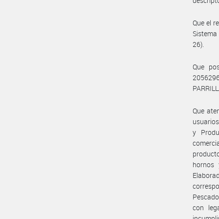
descript
Que el r
Sistema 
26).
Que po
2056296
PARRILL
Que aten
usuarios
y Produ
comercia
product
hornos 
Elabora
corresp
Pescado 
con leg
incumpli