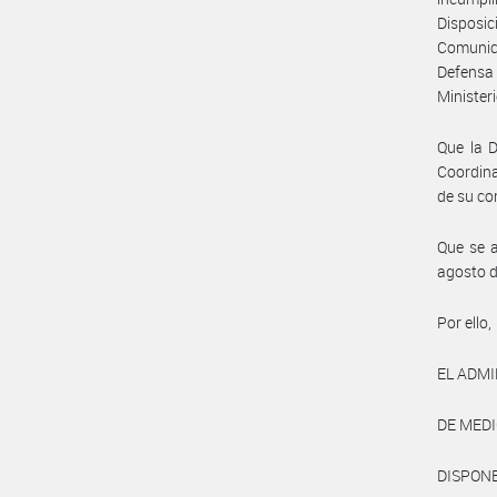
Disposic
Comunica
Defensa 
Minister
Que la D
Coordina
de su co
Que se a
agosto d
Por ello,
EL ADM
DE MED
DISPONE