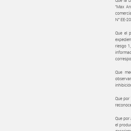
Que la D
“Max Ar
comercia
N° EE-20
Que el 
expedie
riesgo 1
informa
correspo
Que med
observar
inhibici
Que por 
reconoce
Que por 
el produ