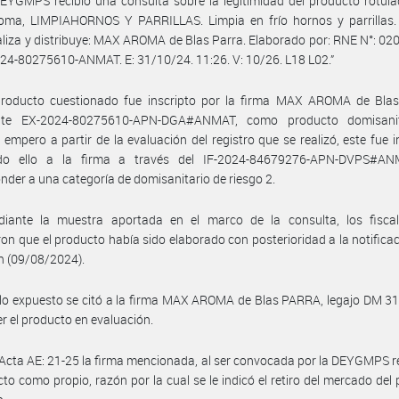
EYGMPS recibió una consulta sobre la legitimidad del producto rotul
oma, LIMPIAHORNOS Y PARRILLAS. Limpia en frío hornos y parrillas. 
liza y distribuye: MAX AROMA de Blas Parra. Elaborado por: RNE N°: 0
24-80275610-ANMAT. E: 31/10/24. 11:26. V: 10/26. L18 L02.”
producto cuestionado fue inscripto por la firma MAX AROMA de Bla
nte EX-2024-80275610-APN-DGA#ANMAT, como producto domisani
, empero a partir de la evaluación del registro que se realizó, este fue i
do ello a la firma a través del IF-2024-84679276-APN-DVPS#A
nder a una categoría de domisanitario de riesgo 2.
iante la muestra aportada en el marco de la consulta, los fiscal
on que el producto había sido elaborado con posterioridad a la notificac
ón (09/08/2024).
lo expuesto se citó a la firma MAX AROMA de Blas PARRA, legajo DM 31,
r el producto en evaluación.
Acta AE: 21-25 la firma mencionada, al ser convocada por la DEYGMPS 
cto como propio, razón por la cual se le indicó el retiro del mercado del