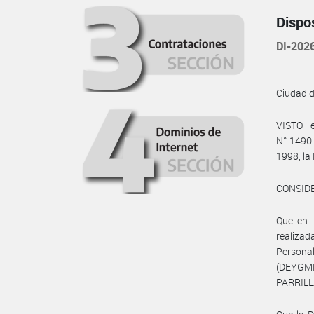
Dispo
DI-20
Ciudad 
VISTO e
N° 1490 
1998, la
CONSID
Que en l
realizad
Personal
(DEYGMP
PARRILLA