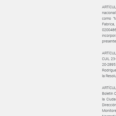
ARTÍCULO
nacional
como “M
Fabrica,
02004867
incorpo
presente
ARTÍCUL
CUIL 23
20-2895
Rodrígue
la Resol
ARTÍCULO
Boletín 
la Ciuda
Direcció
Monitore