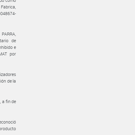
ado como
Fabrica,
20048674-
s PARRA,
tario de
nhibido e
NMAT por
izadores
ión de la
 a fin de
reconoció
 producto