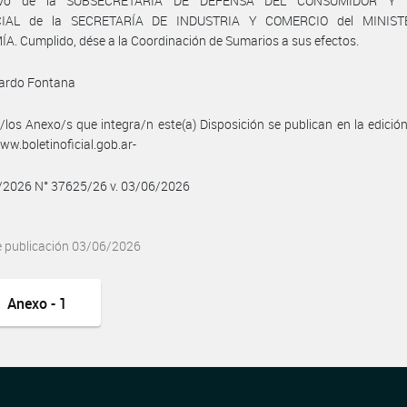
ivo de la SUBSECRETARÍA DE DEFENSA DEL CONSUMIDOR Y 
IAL de la SECRETARÍA DE INDUSTRIA Y COMERCIO del MINIST
. Cumplido, dése a la Coordinación de Sumarios a sus efectos.
uardo Fontana
/los Anexo/s que integra/n este(a) Disposición se publican en la edició
w.boletinoficial.gob.ar-
6/2026 N° 37625/26 v. 03/06/2026
e publicación 03/06/2026
Anexo - 1