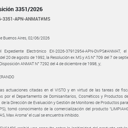
sición 3351/2026
26-3351-APN-ANMAT#MS
de Buenos Aires, 02/06/2026
l Expediente Electrónico EX-2026-37912954-APN-DVPS#ANMAT, el
del 20 de agosto de 1992, la Resolución ex MS y AS N° 709 del 7 de sept
 Disposición ANMAT N° 7292 del 4 de diciembre de 1998, y;
ERANDO
as actuaciones citadas en el VISTO y en virtud de las tareas de fisc
as por el Departamento de Domisanitarios, Cosméticos y Productos de
 de la Dirección de Evaluación y Gestión de Monitoreo de Productos para
S), tomó conocimiento de la comercialización del producto “LIMPIA
S, Max Aroma” el cual se encuentra inhibido.