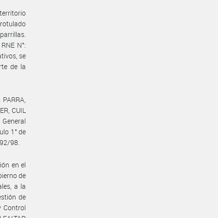
erritorio
 rotulado
rrillas.
 RNE N°:
tivos, se
te de la
s PARRA,
ER, CUIL
 General
ulo 1° de
292/98.
ión en el
bierno de
les, a la
estión de
 Control