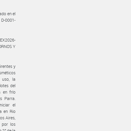
ado en el
R D-0001-
EX2026-
HORNOS Y
irentes y
osméticos
 uso, la
lotes del
 en frío
s Parra.
iciar el
a en Rio
os Aires,
 por los
 2° de la