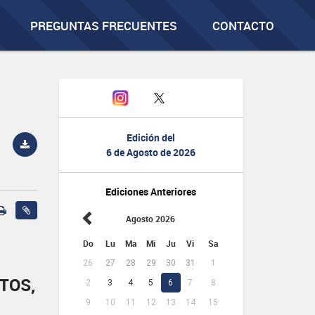
PREGUNTAS FRECUENTES
CONTACTO
Edición del
6 de Agosto de 2026
Ediciones Anteriores
Agosto 2026
Do
Lu
Ma
Mi
Ju
Vi
Sa
26
27
28
29
30
31
1
TOS,
2
3
4
5
6
7
8
9
10
11
12
13
14
15