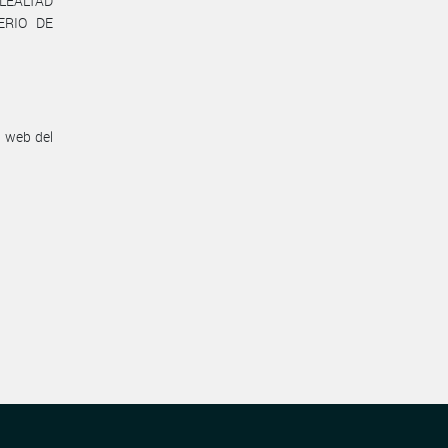
LEALTAD
ERIO DE
n web del