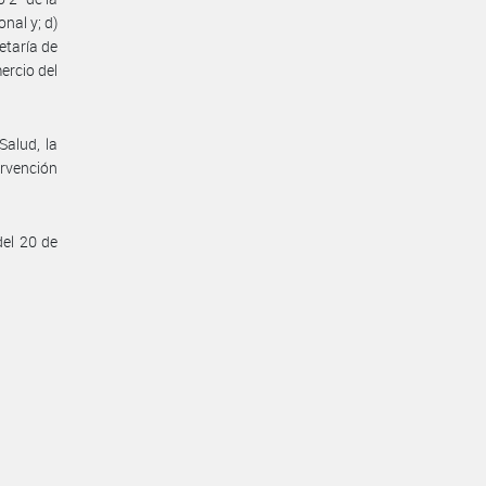
nal y; d)
etaría de
ercio del
Salud, la
ervención
del 20 de