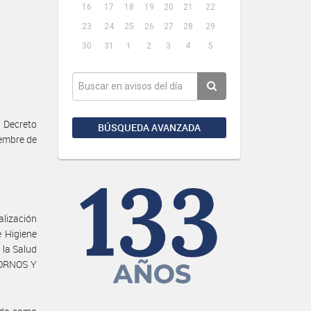
16
17
18
19
20
21
22
23
24
25
26
27
28
29
30
31
1
2
3
4
5
 Decreto
BÚSQUEDA AVANZADA
iembre de
alización
 Higiene
 la Salud
HORNOS Y