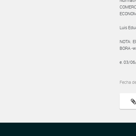
Normat
COMERC
ECONOMÍA
Luis Ed
NOTA: El
BORA -ww
e. 03/0
Fecha d