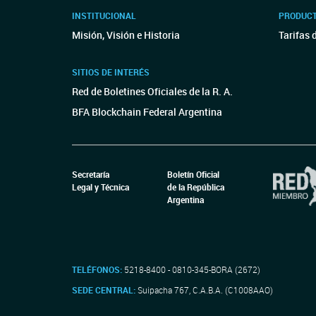
INSTITUCIONAL
PRODUCT
Misión, Visión e Historia
Tarifas 
SITIOS DE INTERÉS
Red de Boletines Oficiales de la R. A.
BFA Blockchain Federal Argentina
Secretaría
Boletín Oficial
Legal y Técnica
de la República
Argentina
TELÉFONOS:
5218-8400 - 0810-345-BORA (2672)
SEDE CENTRAL:
Suipacha 767, C.A.B.A. (C1008AAO)