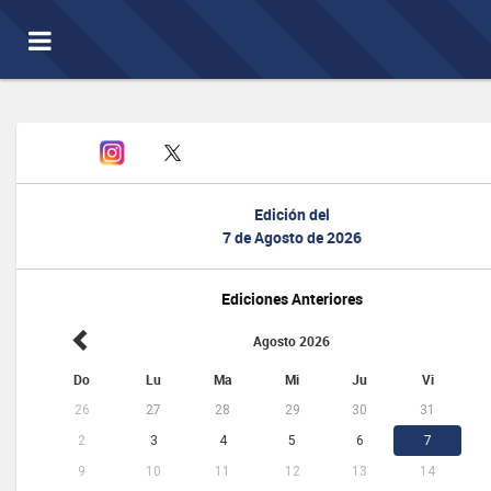
Toggle
navigation
Edición del
7 de Agosto de 2026
Ediciones Anteriores
Agosto 2026
Do
Lu
Ma
Mi
Ju
Vi
26
27
28
29
30
31
2
3
4
5
6
7
9
10
11
12
13
14