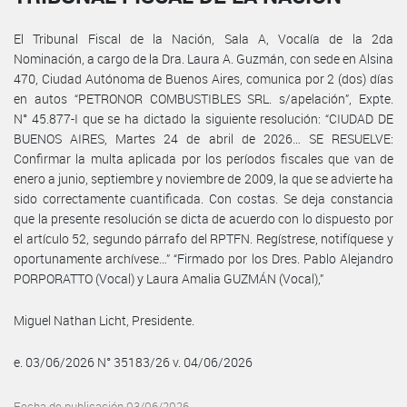
El Tribunal Fiscal de la Nación, Sala A, Vocalía de la 2da
Nominación, a cargo de la Dra. Laura A. Guzmán, con sede en Alsina
470, Ciudad Autónoma de Buenos Aires, comunica por 2 (dos) días
en autos “PETRONOR COMBUSTIBLES SRL. s/apelación”, Expte.
N° 45.877-I que se ha dictado la siguiente resolución: “CIUDAD DE
BUENOS AIRES, Martes 24 de abril de 2026… SE RESUELVE:
Confirmar la multa aplicada por los períodos fiscales que van de
enero a junio, septiembre y noviembre de 2009, la que se advierte ha
sido correctamente cuantificada. Con costas. Se deja constancia
que la presente resolución se dicta de acuerdo con lo dispuesto por
el artículo 52, segundo párrafo del RPTFN. Regístrese, notifíquese y
oportunamente archívese…” “Firmado por los Dres. Pablo Alejandro
PORPORATTO (Vocal) y Laura Amalia GUZMÁN (Vocal),”
Miguel Nathan Licht, Presidente.
e. 03/06/2026 N° 35183/26 v. 04/06/2026
Fecha de publicación 03/06/2026