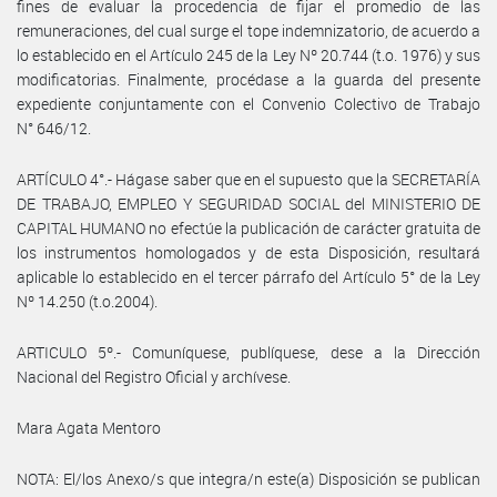
fines de evaluar la procedencia de fijar el promedio de las
remuneraciones, del cual surge el tope indemnizatorio, de acuerdo a
lo establecido en el Artículo 245 de la Ley Nº 20.744 (t.o. 1976) y sus
modificatorias. Finalmente, procédase a la guarda del presente
expediente conjuntamente con el Convenio Colectivo de Trabajo
N° 646/12.
ARTÍCULO 4°.- Hágase saber que en el supuesto que la SECRETARÍA
DE TRABAJO, EMPLEO Y SEGURIDAD SOCIAL del MINISTERIO DE
CAPITAL HUMANO no efectúe la publicación de carácter gratuita de
los instrumentos homologados y de esta Disposición, resultará
aplicable lo establecido en el tercer párrafo del Artículo 5° de la Ley
Nº 14.250 (t.o.2004).
ARTICULO 5º.- Comuníquese, publíquese, dese a la Dirección
Nacional del Registro Oficial y archívese.
Mara Agata Mentoro
NOTA: El/los Anexo/s que integra/n este(a) Disposición se publican