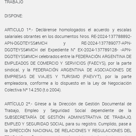
TRABAJO
DISPONE:
ARTICULO 1º.- Declárense homologados el acuerdo y escalas
salariales obrantes en los documentos Nros. RE-2024-137788892-
APN-DGDTEYSS#MCH y RE-2024-137789077-APN-
DGDTEYSS#MCH del Expediente N° EX-2024-137789128- -APN-
DGDTEYSS#MCH celebrados entre la FEDERACIÓN ARGENTINA DE
EMPLEADOS DE COMERCIO Y SERVICIOS (FAECYS), por la parte
sindical, y la FEDERACIÓN ARGENTINA DE ASOCIACIONES DE
EMPRESAS DE VIAJES Y TURISMO (FAEVYT), por la parte
empleadora, conforme a lo dispuesto en la Ley de Negociación
Colectiva Nº 14.250 (t.o 2004).
ARTÍCULO 2º.- Gírese a la Dirección de Gestión Documental de
Trabajo, Empleo y Seguridad Social dependiente de la
SUBSECRETARÍA DE GESTIÓN ADMINISTRATIVA DE TRABAJO,
EMPLEO Y SEGURIDAD SOCIAL para su registro. Cumplido, pase a
la DIRECCIÓN NACIONAL DE RELACIONES Y REGULACIONES DEL