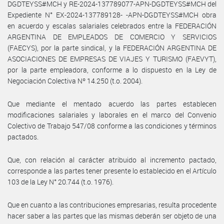
DGDTEYSS#MCH y RE-2024-137789077-APN-DGDTEYSS#MCH del
Expediente N° EX-2024-137789128- -APN-DGDTEYSS#MCH obra
en acuerdo y escalas salariales celebrados entre la FEDERACIÓN
ARGENTINA DE EMPLEADOS DE COMERCIO Y SERVICIOS
(FAECYS), por la parte sindical, y la FEDERACIÓN ARGENTINA DE
ASOCIACIONES DE EMPRESAS DE VIAJES Y TURISMO (FAEVYT),
por la parte empleadora, conforme a lo dispuesto en la Ley de
Negociación Colectiva Nº 14.250 (t.o. 2004).
Que mediante el mentado acuerdo las partes establecen
modificaciones salariales y laborales en el marco del Convenio
Colectivo de Trabajo 547/08 conforme a las condiciones y términos
pactados.
Que, con relación al carácter atribuido al incremento pactado,
corresponde a las partes tener presente lo establecido en el Artículo
103 de la Ley N° 20.744 (t.o. 1976).
Que en cuanto a las contribuciones empresarias, resulta procedente
hacer saber a las partes que las mismas deberán ser objeto de una