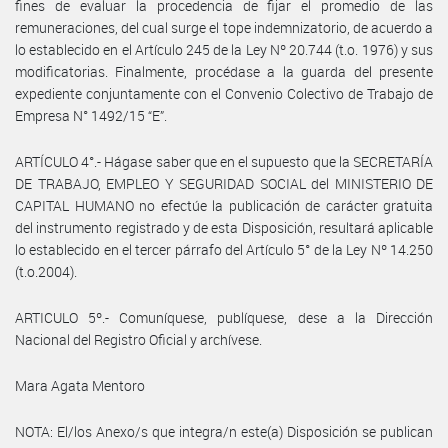
fines de evaluar la procedencia de fijar el promedio de las
remuneraciones, del cual surge el tope indemnizatorio, de acuerdo a
lo establecido en el Artículo 245 de la Ley Nº 20.744 (t.o. 1976) y sus
modificatorias. Finalmente, procédase a la guarda del presente
expediente conjuntamente con el Convenio Colectivo de Trabajo de
Empresa N° 1492/15 “E”.
ARTÍCULO 4°.- Hágase saber que en el supuesto que la SECRETARÍA
DE TRABAJO, EMPLEO Y SEGURIDAD SOCIAL del MINISTERIO DE
CAPITAL HUMANO no efectúe la publicación de carácter gratuita
del instrumento registrado y de esta Disposición, resultará aplicable
lo establecido en el tercer párrafo del Artículo 5° de la Ley Nº 14.250
(t.o.2004).
ARTICULO 5º.- Comuníquese, publíquese, dese a la Dirección
Nacional del Registro Oficial y archívese.
Mara Agata Mentoro
NOTA: El/los Anexo/s que integra/n este(a) Disposición se publican