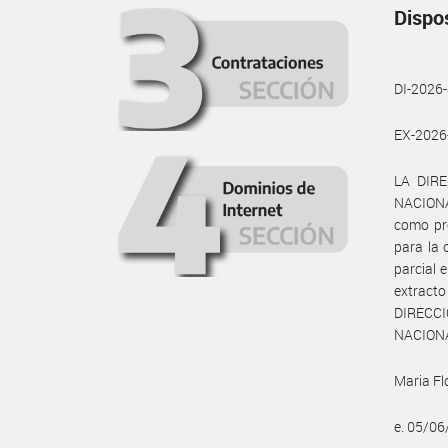
Dispo
DI-202
EX-202
LA DIR
NACIONAL
como pre
para la
parcial 
extracto
DIRECC
NACION
Maria Fl
e. 05/0