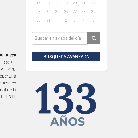
16
17
18
19
20
21
22
23
24
25
26
27
28
29
30
31
1
2
3
4
5
EL ENTE
BÚSQUEDA AVANZADA
D S.R.L.
P. 1.420,
obertura
íquese en
nal de la
EL ENTE