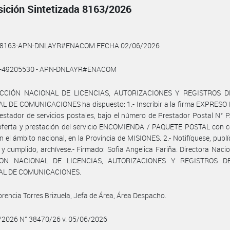
sición Sintetizada 8163/2026
6-8163-APN-DNLAYR#ENACOM FECHA 02/06/2026
6-49205530 - APN-DNLAYR#ENACOM
ECCIÓN NACIONAL DE LICENCIAS, AUTORIZACIONES Y REGISTROS D
 DE COMUNICACIONES ha dispuesto: 1.- Inscribir a la firma EXPRESO H
stador de servicios postales, bajo el número de Prestador Postal N° P.
 oferta y prestación del servicio ENCOMIENDA / PAQUETE POSTAL con c
en el ámbito nacional, en la Provincia de MISIONES. 2.- Notifíquese, publ
 y cumplido, archívese.- Firmado: Sofia Angelica Fariña. Directora Nacio
ION NACIONAL DE LICENCIAS, AUTORIZACIONES Y REGISTROS D
AL DE COMUNICACIONES.
orencia Torres Brizuela, Jefa de Área, Área Despacho.
6/2026 N° 38470/26 v. 05/06/2026