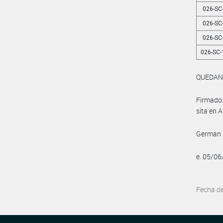
026-SC
026-SC
026-SC
026-SC-
QUEDAN
Firmado
sita en 
German G
e. 05/0
Fecha d