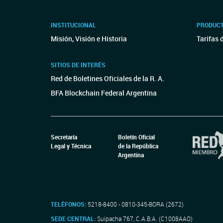
INSTITUCIONAL
PRODUCT
Misión, Visión e Historia
Tarifas 
SITIOS DE INTERÉS
Red de Boletines Oficiales de la R. A.
BFA Blockchain Federal Argentina
Secretaría
Boletín Oficial
Legal y Técnica
de la República
Argentina
TELÉFONOS:
5218-8400 - 0810-345-BORA (2672)
SEDE CENTRAL:
Suipacha 767, C.A.B.A. (C1008AAO)