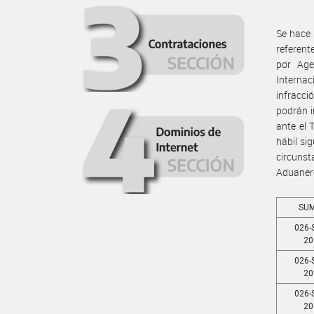
Se hace 
referent
por Age
Internac
infracci
podrán i
ante el 
hábil si
circunst
Aduaner
SU
026-
20
026-
20
026-
20