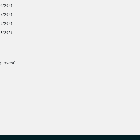
86/2026
87/2026
89/2026
88/2026
guaychú,