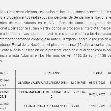
saber que se ha dictado Resolución en las actuaciones mencionadas m
es a procedimientos realizados por personal de Gendarmería Nacional 
ntes de ésta Aduana en el A.C.I. (Área de Control Integrado) de
ional Libertador Gral. San Martín, donde se procedió a interdictar merca
ón a las normativas aduaneras. Así mismo se hace saber a los/las caus
nterponer demanda contenciosa ante el Juzgado Federal o recurso de 
Tribunal Fiscal de la Nación en el plazo de quince (15) días a contar des
guiente al de la publicación de la presente, caso en el cual debe comunica
ancia a esta Aduana, en los términos del Art. 1132 2a ap. y 1138 de
o.
MARIO
ENCARTADO
FECHA
R
SC-164-
OLIVERA VALERIA ALEJANDRA DNI N° 32.040.705
08/03/2023
22/5
SC-159-
ROCHA MATINALE ELISEO ISRAEL CI N° 1.792.016-
04/05/2026
25/8
2
SC-163-
CEJAS LUNA SERENA DNI N° 41.999.710
19/03/2026
25/1