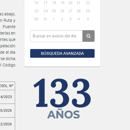
16
17
18
19
20
21
22
23
24
25
26
27
28
29
as abajo,
30
31
1
2
3
4
5
en Ruta y
l Puente
derías en
antes que
apelación
de el día
BÚSQUEDA AVANZADA
rse dicha
l Código
ESOL. Nº
34/2023
80/2026
52/2026