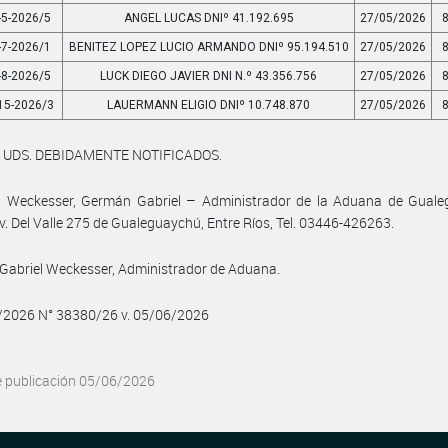
-5-2026/5
ANGEL LUCAS DNIº 41.192.695
27/05/2026
-7-2026/1
BENITEZ LOPEZ LUCIO ARMANDO DNIº 95.194.510
27/05/2026
-8-2026/5
LUCK DIEGO JAVIER DNI N.º 43.356.756
27/05/2026
15-2026/3
LAUERMANN ELIGIO DNIº 10.748.870
27/05/2026
 UDS. DEBIDAMENTE NOTIFICADOS.
: Weckesser, Germán Gabriel – Administrador de la Aduana de Guale
Av. Del Valle 275 de Gualeguaychú, Entre Ríos, Tel. 03446-426263.
abriel Weckesser, Administrador de Aduana.
6/2026 N° 38380/26 v. 05/06/2026
e publicación 05/06/2026