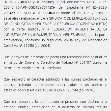
DGDTEYSS#MCH y a páginas 1 del documento N° RE-2025-
29945476-APN-DGDTEYSS#MCH del Expediente N° EX-2025-
29945503- -APN-DGDTEYSS#MCH obran el acuerdo y escalas
salariales celebradas entre la SINDICATO DE EMPLEADOS TEXTILES
DE LA INDUSTRIA Y AFINES DE LA REPUBLICA ARGENTINA (SETIA)
por la parte sindical, y la FEDERACION ARGENTINA DE LA
INDUSTRIA DE LA INDUMENTARIA Y AFINES (FAIIA), por la parte
empleadora, conforme lo dispuesto en la Ley de Negociación
Colectiva Nº 14.250 (t.o. 2004).
Que, a través del presente, se pacta una recomposición salarial, en
el marco del Convenio Colectivo de Trabajo Nº 501/07 conforme
términos y condiciones allí descriptas.
Que, respecto al carácter atribuido a las sumas pactadas en el
acuerdo referido, corresponde hacer saber a las partes lo
establecido en el Artículo 103 de la Ley N° 20.744 (t.o. 1976).
Que, en relación a la contribución empresarial con destino a la
entidad sindical, establecida en el acuerdo de marras, resulta