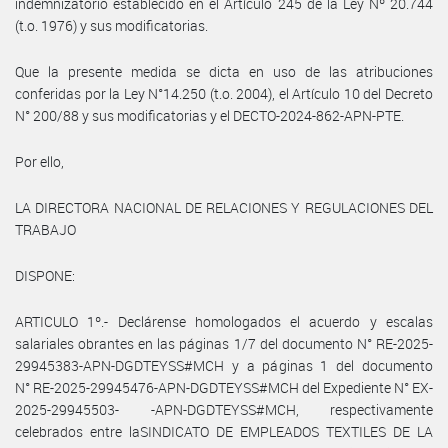
indemnizatorio establecido en el Artículo 245 de la Ley Nº 20.744
(t.o. 1976) y sus modificatorias.
Que la presente medida se dicta en uso de las atribuciones
conferidas por la Ley N°14.250 (t.o. 2004), el Artículo 10 del Decreto
N° 200/88 y sus modificatorias y el DECTO-2024-862-APN-PTE.
Por ello,
LA DIRECTORA NACIONAL DE RELACIONES Y REGULACIONES DEL
TRABAJO
DISPONE:
ARTICULO 1º.- Declárense homologados el acuerdo y escalas
salariales obrantes en las páginas 1/7 del documento N° RE-2025-
29945383-APN-DGDTEYSS#MCH y a páginas 1 del documento
N° RE-2025-29945476-APN-DGDTEYSS#MCH del Expediente N° EX-
2025-29945503- -APN-DGDTEYSS#MCH, respectivamente
celebrados entre laSINDICATO DE EMPLEADOS TEXTILES DE LA