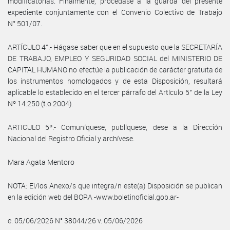
modificatorias. Finalmente, procédase a la guarda del presente
expediente conjuntamente con el Convenio Colectivo de Trabajo
N° 501/07.
ARTÍCULO 4°.- Hágase saber que en el supuesto que la SECRETARÍA
DE TRABAJO, EMPLEO Y SEGURIDAD SOCIAL del MINISTERIO DE
CAPITAL HUMANO no efectúe la publicación de carácter gratuita de
los instrumentos homologados y de esta Disposición, resultará
aplicable lo establecido en el tercer párrafo del Artículo 5° de la Ley
Nº 14.250 (t.o.2004).
ARTICULO 5º.- Comuníquese, publíquese, dese a la Dirección
Nacional del Registro Oficial y archívese.
Mara Agata Mentoro
NOTA: El/los Anexo/s que integra/n este(a) Disposición se publican
en la edición web del BORA -www.boletinoficial.gob.ar-
e. 05/06/2026 N° 38044/26 v. 05/06/2026