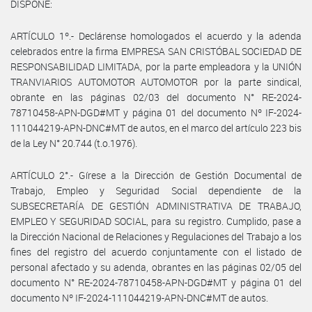
DISPONE:
ARTÍCULO 1º.- Declárense homologados el acuerdo y la adenda
celebrados entre la firma EMPRESA SAN CRISTÓBAL SOCIEDAD DE
RESPONSABILIDAD LIMITADA, por la parte empleadora y la UNIÓN
TRANVIARIOS AUTOMOTOR AUTOMOTOR por la parte sindical,
obrante en las páginas 02/03 del documento N° RE-2024-
78710458-APN-DGD#MT y página 01 del documento Nº IF-2024-
111044219-APN-DNC#MT de autos, en el marco del artículo 223 bis
de la Ley N° 20.744 (t.o.1976).
ARTÍCULO 2°.- Gírese a la Dirección de Gestión Documental de
Trabajo, Empleo y Seguridad Social dependiente de la
SUBSECRETARÍA DE GESTIÓN ADMINISTRATIVA DE TRABAJO,
EMPLEO Y SEGURIDAD SOCIAL, para su registro. Cumplido, pase a
la Dirección Nacional de Relaciones y Regulaciones del Trabajo a los
fines del registro del acuerdo conjuntamente con el listado de
personal afectado y su adenda, obrantes en las páginas 02/05 del
documento N° RE-2024-78710458-APN-DGD#MT y página 01 del
documento Nº IF-2024-111044219-APN-DNC#MT de autos.