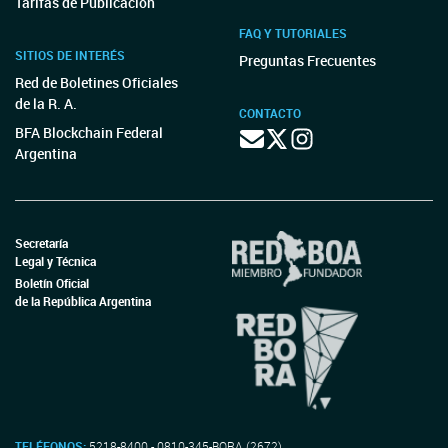
Tarifas de Publicación
FAQ Y TUTORIALES
SITIOS DE INTERÉS
Preguntas Frecuentes
Red de Boletines Oficiales
de la R. A.
CONTACTO
BFA Blockchain Federal
Argentina
Secretaría
Legal y Técnica
Boletín Oficial
de la República Argentina
TELÉFONOS:
5218-8400 - 0810-345-BORA (2672)