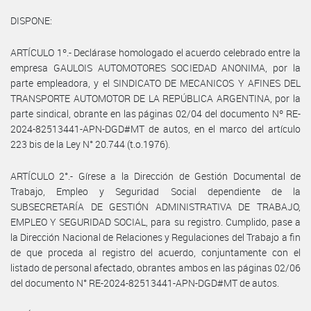
DISPONE:
ARTÍCULO 1º.- Declárase homologado el acuerdo celebrado entre la
empresa GAULOIS AUTOMOTORES SOCIEDAD ANONIMA, por la
parte empleadora, y el SINDICATO DE MECANICOS Y AFINES DEL
TRANSPORTE AUTOMOTOR DE LA REPÚBLICA ARGENTINA, por la
parte sindical, obrante en las páginas 02/04 del documento Nº RE-
2024-82513441-APN-DGD#MT de autos, en el marco del artículo
223 bis de la Ley N° 20.744 (t.o.1976).
ARTÍCULO 2°.- Gírese a la Dirección de Gestión Documental de
Trabajo, Empleo y Seguridad Social dependiente de la
SUBSECRETARÍA DE GESTIÓN ADMINISTRATIVA DE TRABAJO,
EMPLEO Y SEGURIDAD SOCIAL, para su registro. Cumplido, pase a
la Dirección Nacional de Relaciones y Regulaciones del Trabajo a fin
de que proceda al registro del acuerdo, conjuntamente con el
listado de personal afectado, obrantes ambos en las páginas 02/06
del documento N° RE-2024-82513441-APN-DGD#MT de autos.