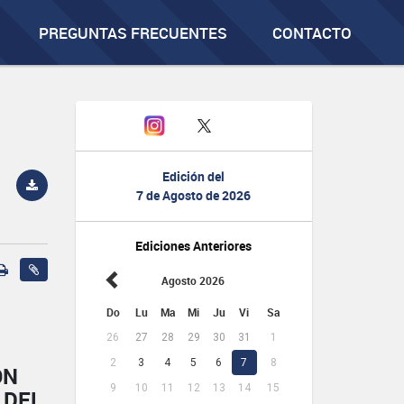
PREGUNTAS FRECUENTES
CONTACTO
Edición del
7 de Agosto de 2026
Ediciones Anteriores
Agosto 2026
Do
Lu
Ma
Mi
Ju
Vi
Sa
26
27
28
29
30
31
1
2
3
4
5
6
7
8
ÓN
9
10
11
12
13
14
15
 DEL