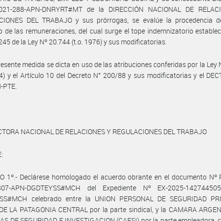
2021-288-APN-DNRYRT#MT de la DIRECCIÓN NACIONAL DE RELAC
IONES DEL TRABAJO y sus prórrogas, se evalúe la procedencia de 
 de las remuneraciones, del cual surge el tope indemnizatorio establec
245 de la Ley Nº 20.744 (t.o. 1976) y sus modificatorias.
resente medida se dicta en uso de las atribuciones conferidas por la Ley
04) y el Artículo 10 del Decreto N° 200/88 y sus modificatorias y el DE
-PTE.
CTORA NACIONAL DE RELACIONES Y REGULACIONES DEL TRABAJO
:
O 1º.- Declárese homologado el acuerdo obrante en el documento Nº 
807-APN-DGDTEYSS#MCH del Expediente Nº EX-2025-142744505
SS#MCH celebrado entre la UNION PERSONAL DE SEGURIDAD PR
DE LA PATAGONIA CENTRAL por la parte sindical, y la CAMARA ARGE
S DE SEGURIDAD E INVESTIGACION (CAESI) por la parte empleadora, 