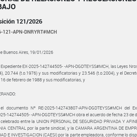
BAJO
sición 121/2026
26-121-APN-DNRYRT#MCH
de Buenos Aires, 19/01/2026
l Expediente EX-2025-142744505- -APN-DGDTEYSS#MCH, las Leyes Nros
04), 20.744 (t.o.1976) y sus modificatorias y 23.546 (t.o.2004), y el Decre
 16 de febrero de 1988 y sus modificatorias, y
ERANDO:
 el documento Nº RE-2025-142743807-APN-DGDTEYSS#MCH del Exp
025-142744505- -APN-DGDTEYSS#MCH obra el acuerdo de fecha 23 de d
 celebrado entre la UNION PERSONAL DE SEGURIDAD PRIVADA Y AFIN
IA CENTRAL por la parte sindical, y la CAMARA ARGENTINA DE EMP
D E INVESTIGACION (CAESI) por la parte empleadora, conforme lo disp