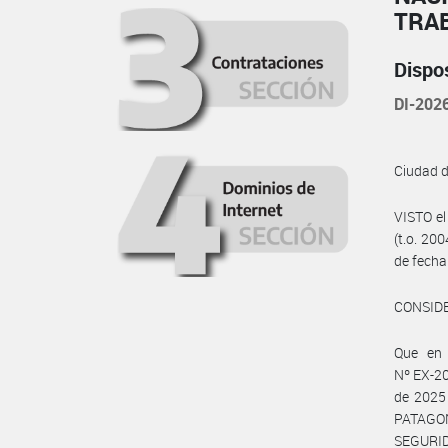
TRA
Dispo
DI-20
Ciudad 
VISTO e
(t.o. 20
de fecha
CONSID
Que en
Nº EX-2
de 2025
PATAGON
SEGURIDA