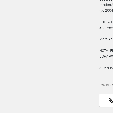
resultar
(t.o.2004
ARTICULO
archíves
Mara Ag
NOTA: El
BORA -ww
e. 05/0
Fecha d