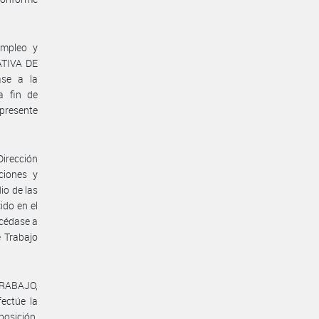
Empleo y
ATIVA DE
se a la
 fin de
presente
Dirección
ciones y
io de las
ido en el
océdase a
e Trabajo
TRABAJO,
ctúe la
osición,