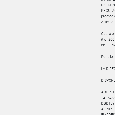
Nº DI-
REGULAC
promedio
Artículo 
Que la p
(t.o. 20
862-APN
Por ello,
LA DIRE
DISPONE
ARTICUL
142743
DGDTEY
AFINES 
EMPRESA