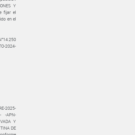
IONES Y
fijar el
ido en el
 N°14.250
CTO-2024-
RE-2025-
- -APN-
IVADA Y
NTINA DE
conforme