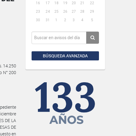
16
17
18
19
20
21
22
23
24
25
26
27
28
29
30
31
1
2
3
4
5
BÚSQUEDA AVANZADA
. 14.250
to N° 200
ediente
iciembre
ES DE LA
RESAS DE
uesto en