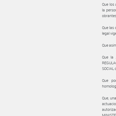
Que los 
la perso
obrantes
Que las 
legal vig
Que asim
Que la
REGULA
SOCIAL d
Que por
homolog
Que, una
actuaci
autoriz
MINISTE