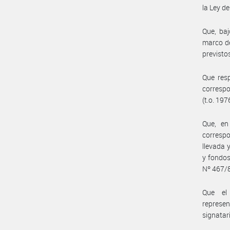
la Ley d
Que, baj
marco de
previsto
Que resp
correspo
(t.o. 197
Que, en
correspo
llevada 
y fondos
Nº 467/8
Que el 
represe
signatar