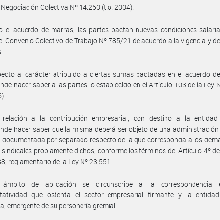
e Negociación Colectiva Nº 14.250 (t.o. 2004).
o el acuerdo de marras, las partes pactan nuevas condiciones salaria
l Convenio Colectivo de Trabajo Nº 785/21 de acuerdo a la vigencia y deta
s.
ecto al carácter atribuido a ciertas sumas pactadas en el acuerdo d
nde hacer saber a las partes lo establecido en el Artículo 103 de la Ley 
6).
 relación a la contribución empresarial, con destino a la entidad s
nde hacer saber que la misma deberá ser objeto de una administración 
y documentada por separado respecto de la que corresponda a los dem
 sindicales propiamente dichos, conforme los términos del Artículo 4º de
8, reglamentario de la Ley Nº 23.551.
ámbito de aplicación se circunscribe a la correspondencia 
ntatividad que ostenta el sector empresarial firmante y la entidad 
ia, emergente de su personería gremial.