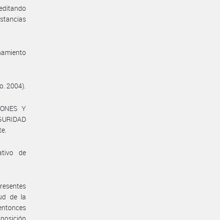
reditando
nstancias
enamiento
o. 2004).
IONES Y
GURIDAD
te.
ativo de
presentes
ud de la
entonces
posición