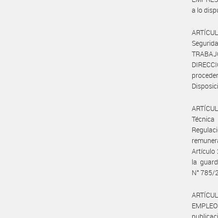
a lo dis
ARTÍCUL
Segurid
TRABAJ
DIRECC
procede
Disposic
ARTÍCULO
Técnica
Regulaci
remunera
Artículo
la guard
N° 785/
ARTÍCUL
EMPLEO
publica