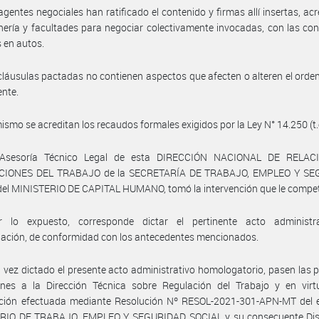
agentes negociales han ratificado el contenido y firmas allí insertas, ac
nería y facultades para negociar colectivamente invocadas, con las co
 en autos.
cláusulas pactadas no contienen aspectos que afecten o alteren el ord
ente.
ismo se acreditan los recaudos formales exigidos por la Ley N° 14.250 (t.
 Asesoría Técnico Legal de esta DIRECCIÓN NACIONAL DE RELAC
CIONES DEL TRABAJO de la SECRETARÍA DE TRABAJO, EMPLEO Y SE
el MINISTERIO DE CAPITAL HUMANO, tomó la intervención que le compe
 lo expuesto, corresponde dictar el pertinente acto administr
ación, de conformidad con los antecedentes mencionados.
 vez dictado el presente acto administrativo homologatorio, pasen las 
ones a la Dirección Técnica sobre Regulación del Trabajo y en virt
ación efectuada mediante Resolución Nº RESOL-2021-301-APN-MT del 
RIO DE TRABAJO, EMPLEO Y SEGURIDAD SOCIAL y su consecuente Dis