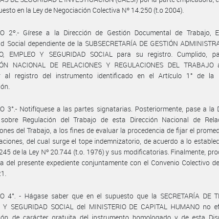
puesto en la Ley de Negociación Colectiva Nº 14.250 (t.o 2004).
O 2º.- Gírese a la Dirección de Gestión Documental de Trabajo, 
ad Social dependiente de la SUBSECRETARÍA DE GESTIÓN ADMINISTR
O, EMPLEO Y SEGURIDAD SOCIAL para su registro. Cumplido, pa
IÓN NACIONAL DE RELACIONES Y REGULACIONES DEL TRABAJO a
r al registro del instrumento identificado en el Artículo 1° de la 
ión.
 3°.- Notifíquese a las partes signatarias. Posteriormente, pase a la 
 sobre Regulación del Trabajo de esta Dirección Nacional de Rela
ones del Trabajo, a los fines de evaluar la procedencia de fijar el promed
ciones, del cual surge el tope indemnizatorio, de acuerdo a lo establec
 245 de la Ley Nº 20.744 (t.o. 1976) y sus modificatorias. Finalmente, pr
a del presente expediente conjuntamente con el Convenio Colectivo d
21.
O 4°. - Hágase saber que en el supuesto que la SECRETARÍA DE 
 Y SEGURIDAD SOCIAL del MINISTERIO DE CAPITAL HUMANO no efe
ción de carácter gratuita del instrumento homologado y de esta Disp