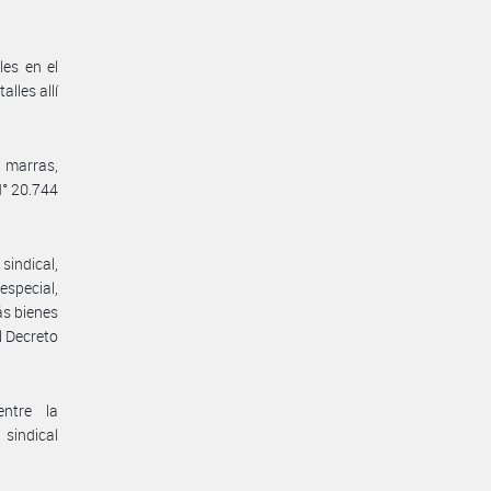
les en el
lles allí
e marras,
N° 20.744
indical,
especial,
ás bienes
l Decreto
entre la
sindical