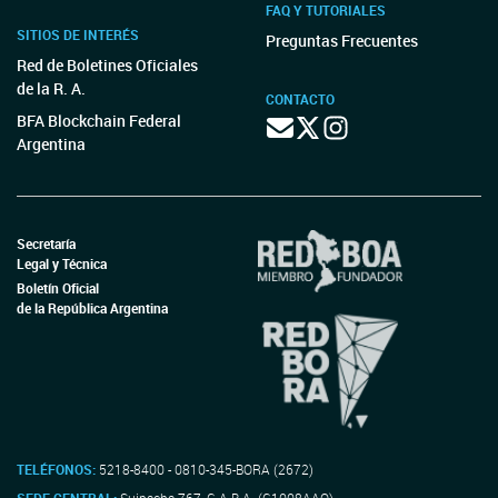
FAQ Y TUTORIALES
SITIOS DE INTERÉS
Preguntas Frecuentes
Red de Boletines Oficiales
de la R. A.
CONTACTO
BFA Blockchain Federal
Argentina
Secretaría
Legal y Técnica
Boletín Oficial
de la República Argentina
TELÉFONOS:
5218-8400 - 0810-345-BORA (2672)
SEDE CENTRAL:
Suipacha 767, C.A.B.A. (C1008AAO)