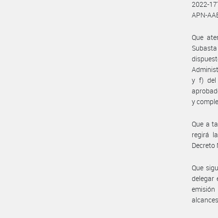
2022-17
APN-AA
Que aten
Subasta
dispuest
Administ
y f) de
aprobado
y compl
Que a ta
regirá l
Decreto 
Que sigu
delegar
emisión 
alcances