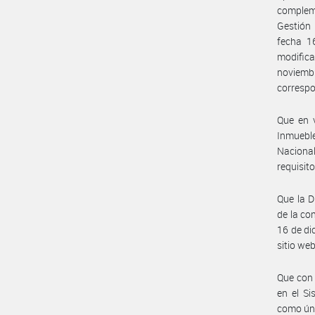
compleme
Gestión
fecha 1
modific
noviemb
correspo
Que en v
Inmueble
Nacional
requisit
Que la 
de la c
16 de di
sitio w
Que con 
en el S
como úni