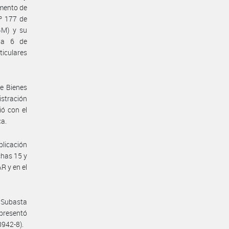
amento de
º 177 de
GM) y su
cha 6 de
iculares
de Bienes
istración
ó con el
ca.
licación
has 15 y
R y en el
a Subasta
presentó
8942-8).