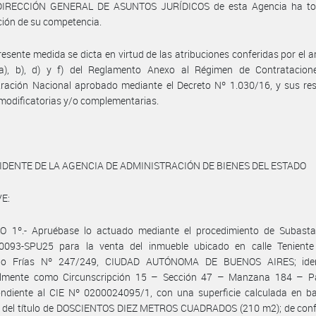
DIRECCIÓN GENERAL DE ASUNTOS JURÍDICOS de esta Agencia ha t
ción de su competencia.
resente medida se dicta en virtud de las atribuciones conferidas por el ar
 a), b), d) y f) del Reglamento Anexo al Régimen de Contratacion
ración Nacional aprobado mediante el Decreto Nº 1.030/16, y sus res
odificatorias y/o complementarias.
IDENTE DE LA AGENCIA DE ADMINISTRACIÓN DE BIENES DEL ESTADO
E:
O 1º.- Apruébase lo actuado mediante el procedimiento de Subasta
0093-SPU25 para la venta del inmueble ubicado en calle Teniente
io Frías Nº 247/249, CIUDAD AUTÓNOMA DE BUENOS AIRES; iden
almente como Circunscripción 15 – Sección 47 – Manzana 184 – Pa
ondiente al CIE Nº 0200024095/1, con una superficie calculada en ba
 del título de DOSCIENTOS DIEZ METROS CUADRADOS (210 m2); de con