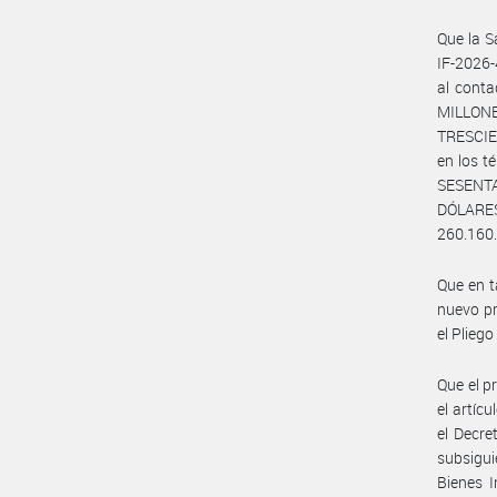
Que la 
IF-2026
al cont
MILLON
TRESCIEN
en los t
SESENTA
DÓLARE
260.160.
Que en 
nuevo pr
el Plieg
Que el p
el artíc
el Decre
subsigui
Bienes 