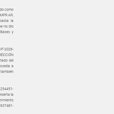
cado como
OMPR.AR,
basta la
ue no dio
 Bases y
F-2026-
IRECCIÓN
tado del
rocedía a
r también
5254451-
sierta la
rimiento
8937481-