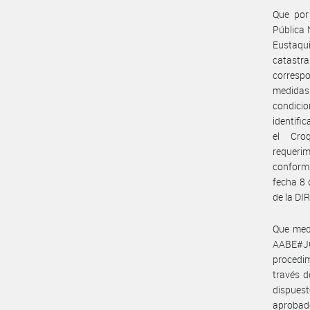
Que por 
Pública 
Eustaqu
catastr
corresp
medida
condicio
identif
el Cro
requer
conformi
fecha 8 
de la D
Que med
AABE#JG
procedi
través d
dispuest
aprobado