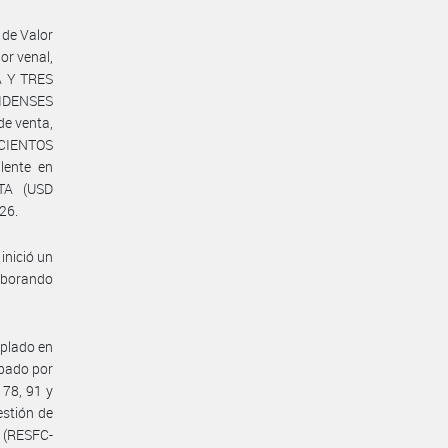
de Valor
r venal,
A Y TRES
IDENSES
de venta,
ESCIENTOS
lente en
TA (USD
26.
nició un
aborando
mplado en
obado por
 78, 91 y
estión de
 (RESFC-