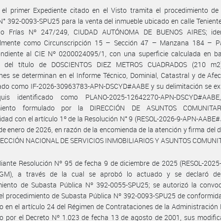
el primer Expediente citado en el Visto tramita el procedimiento de
N° 392-0093-SPU25 para la venta del inmueble ubicado en calle Tenient
io Frías Nº 247/249, CIUDAD AUTÓNOMA DE BUENOS AIRES; iden
almente como Circunscripción 15 – Sección 47 – Manzana 184 – Pa
ondiente al CIE Nº 0200024095/1, con una superficie calculada en ba
s del título de DOSCIENTOS DIEZ METROS CUADRADOS (210 m2)
nes se determinan en el Informe Técnico, Dominial, Catastral y de Afe
icado como IF-2026-30963783-APN-DSCYD#AABE y su delimitación se ex
quis identificado como PLANO-2025-12642270-APN-DSCYD#AABE
imiento formulado por la DIRECCIÓN DE ASUNTOS COMUNITAR
dad con el artículo 1º de la Resolución N° 9 (RESOL-2026-9-APN-AABE
de enero de 2026, en razón de la encomienda de la atención y firma del
IRECCIÓN NACIONAL DE SERVICIOS INMOBILIARIOS Y ASUNTOS COMUNI
iante Resolución Nº 95 de fecha 9 de diciembre de 2025 (RESOL-2025
M), a través de la cual se aprobó lo actuado y se declaró des
miento de Subasta Pública Nº 392-0055-SPU25; se autorizó la convoc
el procedimiento de Subasta Pública Nº 392-0093-SPU25 de conformida
o en el artículo 24 del Régimen de Contrataciones de la Administración
 por el Decreto Nº 1.023 de fecha 13 de agosto de 2001, sus modific