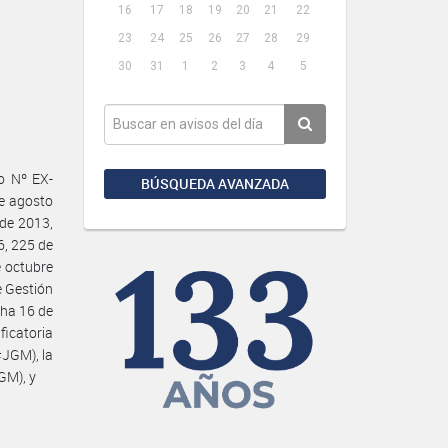
16
17
18
19
20
21
22
23
24
25
26
27
28
29
30
31
1
2
3
4
5
o Nº EX-
BÚSQUEDA AVANZADA
e agosto
 de 2013,
6, 225 de
e octubre
e Gestión
cha 16 de
icatoria
JGM), la
GM), y