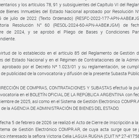
ntarios y los artículos 78, 91 y subsiguientes del Capítulo VI del Regl
 de Bienes Inmuebles del Estado Nacional aprobado por Resolución N
6 de julio de 2022 (Texto Ordenado) (RESFC-2022-177-APN-AABE#J
atoria Resolución N° 60 (RESOL-2024-60-APN-AABE#JGM) de fe
re de 2024, y se aprobó el Pliego de Bases y Condiciones Part
ndiente.
irtud de lo establecido en el artículo 85 del Reglamento de Gestión 
s del Estado Nacional y en el Régimen de Contrataciones de la Admin
 aprobado por el Decreto Nº 1.023/01 y su reglamentación, se cumpli
o de publicidad de la convocatoria y difusión de la presente Subasta Públi
DIRECCIÓN DE COMPRAS, CONTRATACIONES Y SUBASTAS efectuó la pub
onvocatoria en el BOLETÍN OFICIAL DE LA REPÚBLICA ARGENTINA con fec
ciembre de 2025, así como en el Sistema de Gestión Electrónico COMPR.A
eb de la AGENCIA DE ADMINISTRACIÓN DE BIENES DEL ESTADO.
fecha 5 de febrero de 2026 se realizó el Acto de Cierre de Inscripción a l
istema de Gestión Electrónico COMPR.AR, de cuya acta surge que se 
co interesado la señora Victoria Celia LAGUIA RUGNA (CUIT Nº 27-4175