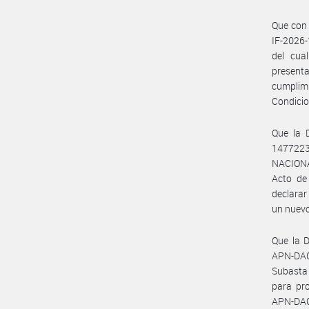
Que con 
IF-2026
del cua
presenta
cumplim
Condicio
Que la
1477223
NACIONA
Acto de 
declarar
un nuevo
Que la 
APN-DAC#
Subasta
para pr
APN-DAC