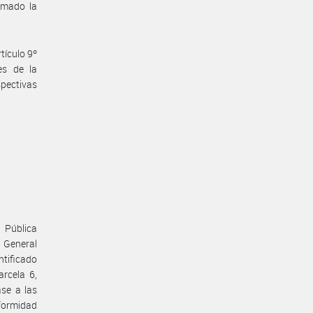
omado la
tículo 9º
es de la
pectivas
 Pública
 General
tificado
rcela 6,
se a las
formidad