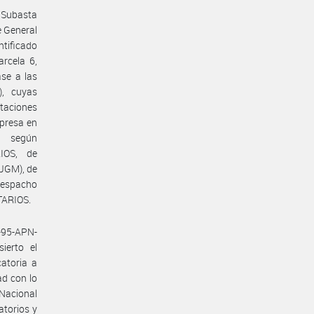
 Subasta
e General
tificado
rcela 6,
se a las
, cuyas
ctaciones
presa en
, según
IOS, de
#JGM), de
 despacho
TARIOS.
-95-APN-
ierto el
atoria a
d con lo
 Nacional
atorios y