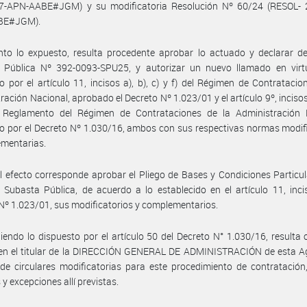
7-APN-AABE#JGM) y su modificatoria Resolución Nº 60/24 (RESOL- 
BE#JGM).
to lo expuesto, resulta procedente aprobar lo actuado y declarar de
 Pública Nº 392-0093-SPU25, y autorizar un nuevo llamado en virt
o por el artículo 11, incisos a), b), c) y f) del Régimen de Contratacio
ración Nacional, aprobado el Decreto Nº 1.023/01 y el artículo 9º, incisos a
l Reglamento del Régimen de Contrataciones de la Administración 
 por el Decreto Nº 1.030/16, ambos con sus respectivas normas modif
ementarias.
l efecto corresponde aprobar el Pliego de Bases y Condiciones Particu
a Subasta Pública, de acuerdo a lo establecido en el artículo 11, inci
Nº 1.023/01, sus modificatorios y complementarios.
iendo lo dispuesto por el artículo 50 del Decreto N° 1.030/16, resulta
 en el titular de la DIRECCIÓN GENERAL DE ADMINISTRACIÓN de esta Ag
de circulares modificatorias para este procedimiento de contratación
 y excepciones allí previstas.