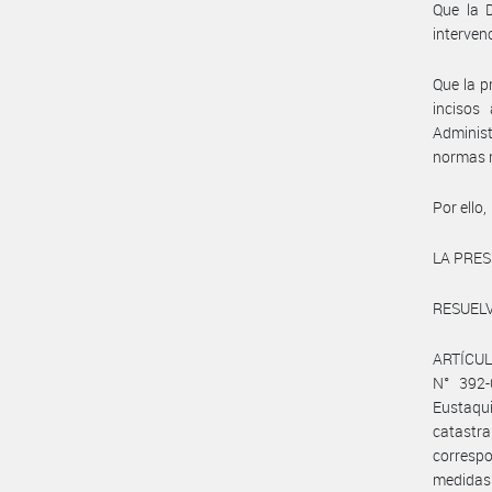
Que la 
interven
Que la p
incisos
Administ
normas m
Por ello,
LA PRES
RESUELV
ARTÍCUL
N° 392-
Eustaqu
catastr
corresp
medidas