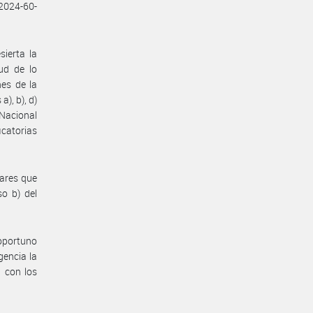
2024-60-
sierta la
ud de lo
nes de la
), b), d)
Nacional
icatorias
lares que
so b) del
 oportuno
encia la
, con los