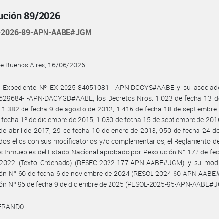
ución 89/2026
-2026-89-APN-AABE#JGM
de Buenos Aires, 16/06/2026
l Expediente Nº EX-2025-84051081- -APN-DCCYS#AABE y su asociad
629684- -APN-DACYGD#AABE, los Decretos Nros. 1.023 de fecha 13 d
 1.382 de fecha 9 de agosto de 2012, 1.416 de fecha 18 de septiembre
 fecha 1º de diciembre de 2015, 1.030 de fecha 15 de septiembre de 201
de abril de 2017, 29 de fecha 10 de enero de 2018, 950 de fecha 24 d
dos ellos con sus modificatorios y/o complementarios, el Reglamento d
s Inmuebles del Estado Nacional aprobado por Resolución N° 177 de fe
e 2022 (Texto Ordenado) (RESFC-2022-177-APN-AABE#JGM) y su modif
ión N° 60 de fecha 6 de noviembre de 2024 (RESOL-2024-60-APN-AABE#
ión Nº 95 de fecha 9 de diciembre de 2025 (RESOL-2025-95-APN-AABE#J
ERANDO: