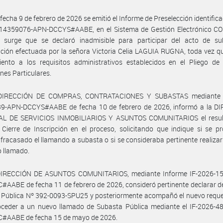
fecha 9 de febrero de 2026 se emitió el Informe de Preselección identifi
-14359076-APN-DCCYS#AABE, en el Sistema de Gestión Electrónico C
l surge que se declaró inadmisible para participar del acto de su
ción efectuada por la señora Victoria Celia LAGUIA RUGNA, toda vez q
iento a los requisitos administrativos establecidos en el Pliego de
nes Particulares.
 DIRECCIÓN DE COMPRAS, CONTRATACIONES Y SUBASTAS mediante I
9-APN-DCCYS#AABE de fecha 10 de febrero de 2026, informó a la D
L DE SERVICIOS INMOBILIARIOS Y ASUNTOS COMUNITARIOS el resul
Cierre de Inscripción en el proceso, solicitando que indique si se p
 fracasado el llamando a subasta o si se consideraba pertinente realiza
 llamado.
DIRECCIÓN DE ASUNTOS COMUNITARIOS, mediante Informe IF-2026-1
AABE de fecha 11 de febrero de 2026, consideró pertinente declarar de
 Pública Nº 392-0093-SPU25 y posteriormente acompañó el nuevo reque
oceder a un nuevo llamado de Subasta Pública mediante el IF-2026-4
#AABE de fecha 15 de mayo de 2026.