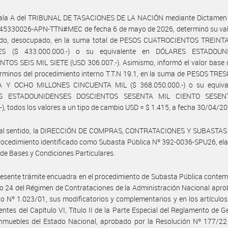
Sala A del TRIBUNAL DE TASACIONES DE LA NACIÓN mediante Dictamen 
-45330026-APN-TTN#MEC de fecha 6 de mayo de 2026, determinó su valo
ado, desocupado, en la suma total de PESOS CUATROCIENTOS TREINT
ES ($ 433.000.000.-) o su equivalente en DÓLARES ESTADOUN
TOS SEIS MIL SIETE (USD 306.007.-). Asimismo, informó el valor base 
érminos del procedimiento interno T.T.N 19.1, en la suma de PESOS TR
 Y OCHO MILLONES CINCUENTA MIL ($ 368.050.000.-) o su equiva
S ESTADOUNIDENSES DOSCIENTOS SESENTA MIL CIENTO SESEN
-), todos los valores a un tipo de cambio USD = $ 1.415, a fecha 30/04/20
tal sentido, la DIRECCIÓN DE COMPRAS, CONTRATACIONES Y SUBASTAS i
ocedimiento identificado como Subasta Pública Nº 392-0036-SPU26, el
o de Bases y Condiciones Particulares.
resente trámite encuadra en el procedimiento de Subasta Pública conte
ulo 24 del Régimen de Contrataciones de la Administración Nacional apr
to Nº 1.023/01, sus modificatorios y complementarios y en los artículos
entes del Capítulo VI, Título II de la Parte Especial del Reglamento de G
Inmuebles del Estado Nacional, aprobado por la Resolución Nº 177/22