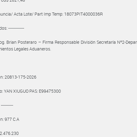
nuncia/ Acta Lote/ Part Imp Temp: 18073PIT4000036R
os: -------------
og. Brian Posteraro – Firma Responsable División Secretaría Nº2-Dep
mientos Legales Aduaneros.
ón: 20813-175-2026
o: YAN XIUGUO PAS: E99475300
---------
ón: 977 C.A
 2.476.230