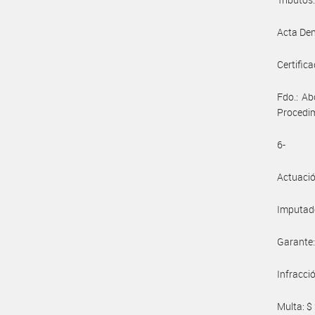
Acta De
Certificad
Fdo.: Ab
Procedi
6-
Actuaci
Imputad
Garante: -
Infracci
Multa: $