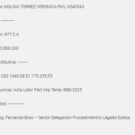
o: MOLINA TORREZ VERONICA PAS: XE40543
----------
ón: 977 C.A
 3.069.330
itutiva: ---------
: U$$ 1040,08 $1.170.335,53
uncia/ Acta Lote/ Part Imp Temp: 698/2025
os: -------------
og. Fernando Bisio – Sector Delegación Procedimientos Legales Ezeiza.