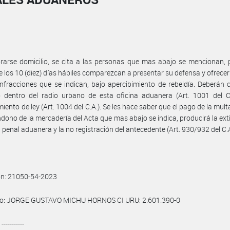
rarse domicilio, se cita a las personas que mas abajo se mencionan,
e los 10 (diez) días hábiles comparezcan a presentar su defensa y ofrece
infracciones que se indican, bajo apercibimiento de rebeldía. Deberán c
o dentro del radio urbano de esta oficina aduanera (Art. 1001 del C
miento de ley (Art. 1004 del C.A.). Se les hace saber que el pago de la mul
ndono de la mercadería del Acta que mas abajo se indica, producirá la ext
n penal aduanera y la no registración del antecedente (Art. 930/932 del C.A
ón: 21050-54-2023
o: JORGE GUSTAVO MICHU HORNOS CI URU: 2.601.390-0
----------