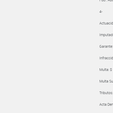
4-
Actuaci
Imputad
Garante: -
Infracci
Multa: $
Multa Sust
Tributos: -
Acta De