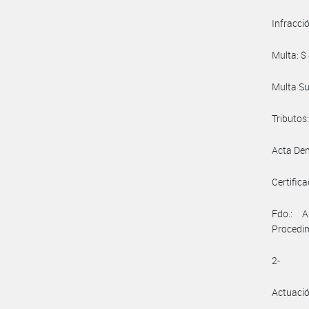
Infracci
Multa: 
Multa Sust
Tributos: -
Acta Den
Certificad
Fdo.: A
Procedi
2-
Actuaci