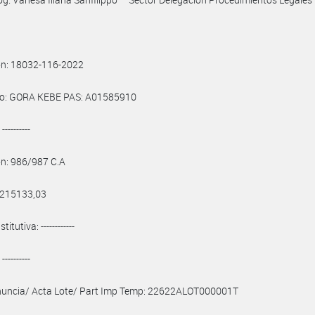
ón: 18032-116-2022
o: GORA KEBE PAS: A01585910
---------
ón: 986/987 C.A
 215133,03
itutiva: ------------
---------
nuncia/ Acta Lote/ Part Imp Temp: 22622ALOT000001T