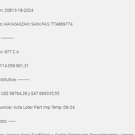
ón: 20813-18-2024
o: HAYASHIZAKI SHIN PAS: TT4889774
----------
ón: 977 C.A
 114.059.961,31
itutiva: ----------
: U$$ 38764,28 y $47.669335,55
uncia/ Acta Lote/ Part Imp Temp: 09/24
os: ------
og. Vanesa Iliana Sanfilippo – Sector Delegación Procedimientos Legales 