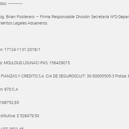
os: -------------
og. Brian Posteraro – Firma Responsable División Secretaría Nº2-Dep
mientos Legales Aduaneros.
ón: 17124-1131-2018/1
o: MOULOUD LOUNACI PAS: 156429015
: FIANZAS Y CREDITO S.A. CIA DE SEGUROSCUIT: 30-50005505-3 Poliza:
ón: 970 C.A
 168752,65
stitutiva: $ 528479,50
: U$$ 2821,48