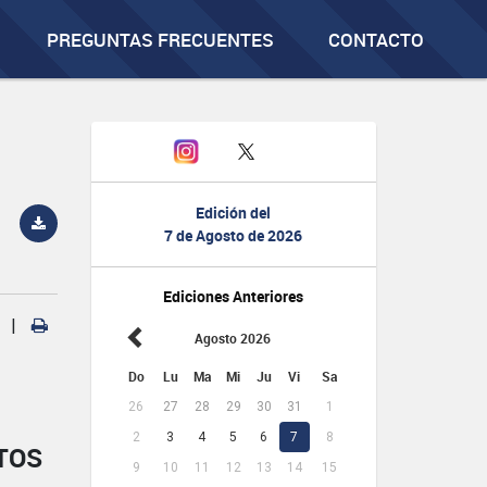
PREGUNTAS FRECUENTES
CONTACTO
Edición del
7 de Agosto de 2026
Ediciones Anteriores
|
Agosto 2026
Do
Lu
Ma
Mi
Ju
Vi
Sa
26
27
28
29
30
31
1
2
3
4
5
6
7
8
TOS
9
10
11
12
13
14
15