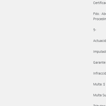
Certificad
Fdo.: Ab
Procedi
5-
Actuaci
Imputad
Garante
Infracci
Multa: $
Multa Su
Tributos