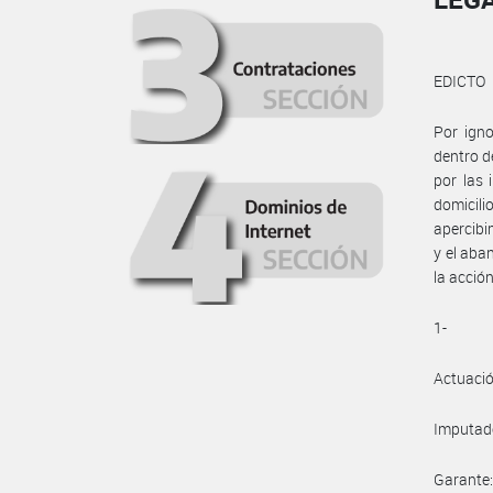
EDICTO
Por igno
dentro d
por las 
domicili
apercibi
y el aba
la acció
1-
Actuaci
Imputad
Garante: -