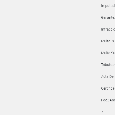
Imputad
Garante: -
Infracci
Multa: $
Multa Sust
Tributos
Acta Den
Certificad
Fdo.: Ab
3-