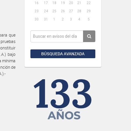
16
17
18
19
20
21
22
23
24
25
26
27
28
29
30
31
1
2
3
4
5
 para que
r pruebas
onstituir
BÚSQUEDA AVANZADA
.A.) bajo
ta mínima
inción de
.).-