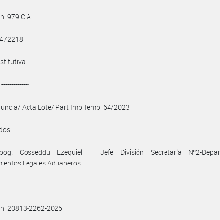
ón: 979 C.A
$ 472218
itutiva: ----------
-------------
uncia/ Acta Lote/ Part Imp Temp: 64/2023
os: ------
bog. Cosseddu Ezequiel – Jefe División Secretaría Nº2-Depa
mientos Legales Aduaneros.
ón: 20813-2262-2025