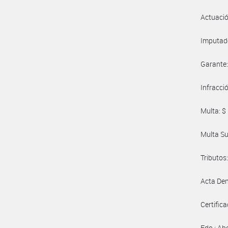
Actuaci
Imputad
Garante: -
Infracci
Multa: $
Multa Sust
Tributos
Acta Den
Certificad
Fdo.: Ab