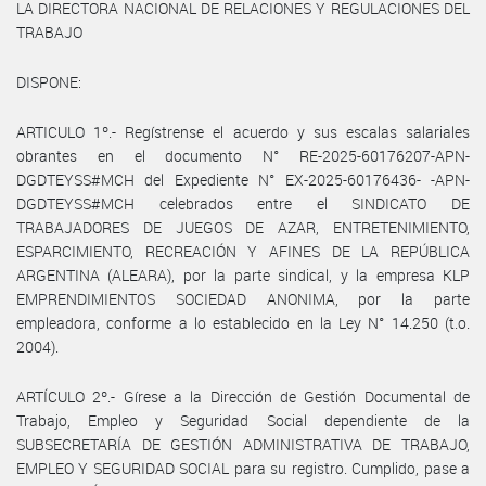
LA DIRECTORA NACIONAL DE RELACIONES Y REGULACIONES DEL
TRABAJO
DISPONE:
ARTICULO 1º.- Regístrense el acuerdo y sus escalas salariales
obrantes en el documento N° RE-2025-60176207-APN-
DGDTEYSS#MCH del Expediente N° EX-2025-60176436- -APN-
DGDTEYSS#MCH celebrados entre el SINDICATO DE
TRABAJADORES DE JUEGOS DE AZAR, ENTRETENIMIENTO,
ESPARCIMIENTO, RECREACIÓN Y AFINES DE LA REPÚBLICA
ARGENTINA (ALEARA), por la parte sindical, y la empresa KLP
EMPRENDIMIENTOS SOCIEDAD ANONIMA, por la parte
empleadora, conforme a lo establecido en la Ley N° 14.250 (t.o.
2004).
ARTÍCULO 2º.- Gírese a la Dirección de Gestión Documental de
Trabajo, Empleo y Seguridad Social dependiente de la
SUBSECRETARÍA DE GESTIÓN ADMINISTRATIVA DE TRABAJO,
EMPLEO Y SEGURIDAD SOCIAL para su registro. Cumplido, pase a