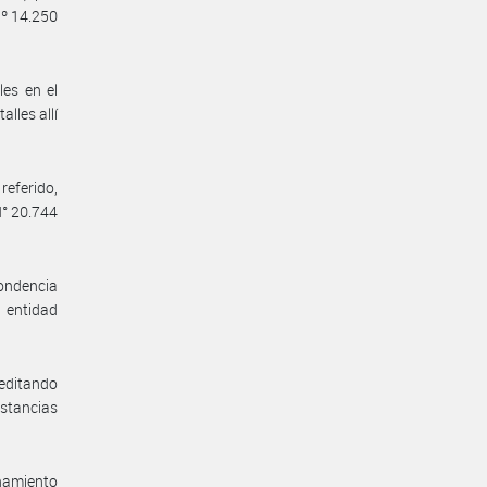
Nº 14.250
les en el
lles allí
referido,
N° 20.744
pondencia
a entidad
reditando
nstancias
enamiento