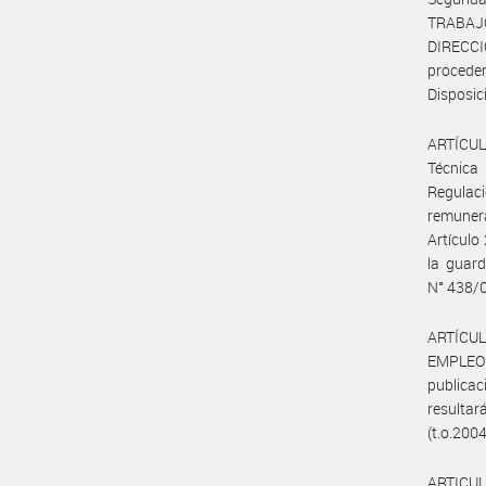
TRABAJ
DIRECC
proceder
Disposic
ARTÍCULO
Técnica
Regulaci
remunera
Artículo
la guard
N° 438/
ARTÍCUL
EMPLEO
publicac
resultar
(t.o.2004
ARTICULO