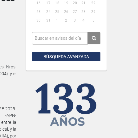
16
17
18
19
20
21
22
23
24
25
26
27
28
29
30
31
1
2
3
4
5
BÚSQUEDA AVANZADA
es Nros.
04), y el
E-2025-
- -APN-
entre la
al, y la
IA), por