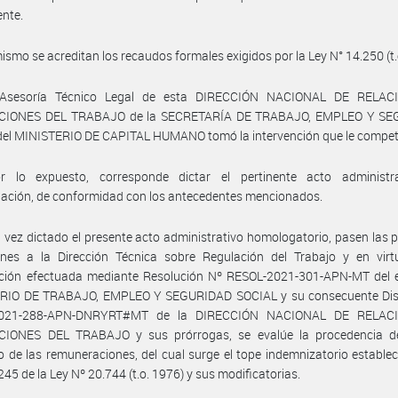
ente.
ismo se acreditan los recaudos formales exigidos por la Ley N° 14.250 (t.
 Asesoría Técnico Legal de esta DIRECCIÓN NACIONAL DE RELAC
CIONES DEL TRABAJO de la SECRETARÍA DE TRABAJO, EMPLEO Y SE
del MINISTERIO DE CAPITAL HUMANO tomó la intervención que le compet
r lo expuesto, corresponde dictar el pertinente acto administr
ación, de conformidad con los antecedentes mencionados.
 vez dictado el presente acto administrativo homologatorio, pasen las 
ones a la Dirección Técnica sobre Regulación del Trabajo y en virt
ación efectuada mediante Resolución Nº RESOL-2021-301-APN-MT del 
RIO DE TRABAJO, EMPLEO Y SEGURIDAD SOCIAL y su consecuente Dis
2021-288-APN-DNRYRT#MT de la DIRECCIÓN NACIONAL DE RELAC
IONES DEL TRABAJO y sus prórrogas, se evalúe la procedencia de 
 de las remuneraciones, del cual surge el tope indemnizatorio establec
245 de la Ley Nº 20.744 (t.o. 1976) y sus modificatorias.