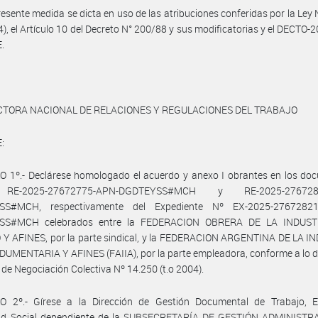
resente medida se dicta en uso de las atribuciones conferidas por la Ley
04), el Artículo 10 del Decreto N° 200/88 y sus modificatorias y el DECTO-
.
CTORA NACIONAL DE RELACIONES Y REGULACIONES DEL TRABAJO
:
O 1º.- Declárese homologado el acuerdo y anexo I obrantes en los do
RE-2025-27672775-APN-DGDTEYSS#MCH y RE-2025-276728
SS#MCH, respectivamente del Expediente Nº EX-2025-27672821
SS#MCH celebrados entre la FEDERACION OBRERA DE LA INDUST
 Y AFINES, por la parte sindical, y la FEDERACION ARGENTINA DE LA I
DUMENTARIA Y AFINES (FAIIA), por la parte empleadora, conforme a lo 
y de Negociación Colectiva Nº 14.250 (t.o 2004).
O 2º.- Gírese a la Dirección de Gestión Documental de Trabajo, 
ad Social dependiente de la SUBSECRETARÍA DE GESTIÓN ADMINISTR