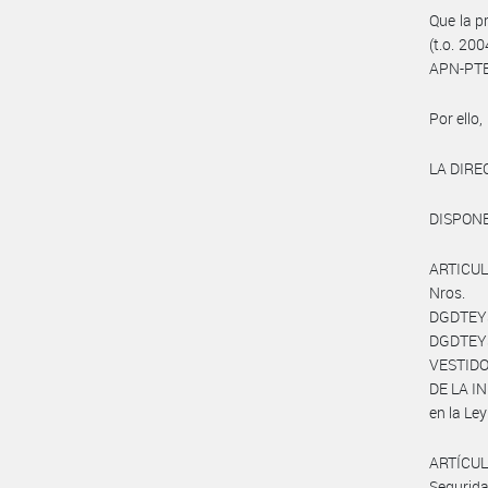
Que la p
(t.o. 20
APN-PTE
Por ello,
LA DIRE
DISPONE
ARTICUL
Nros. 
DGDTEY
DGDTEY
VESTIDO
DE LA IN
en la Le
ARTÍCUL
Segurid