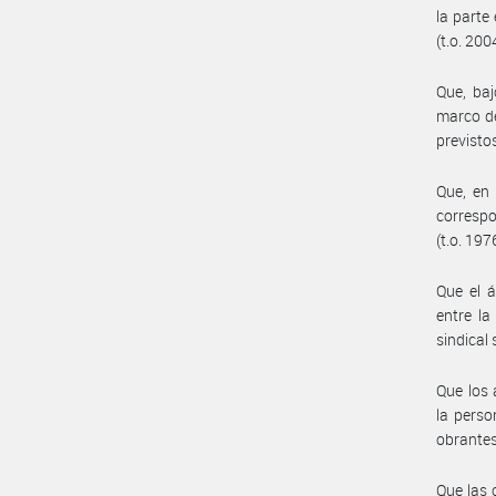
la parte
(t.o. 200
Que, baj
marco de
previsto
Que, en 
correspo
(t.o. 197
Que el á
entre la
sindical
Que los 
la perso
obrantes
Que las 