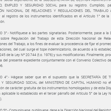
O, EMPLEO Y SEGURIDAD SOCIAL para su registro. Cumplido, pa
IÓN NACIONAL DE RELACIONES Y REGULACIONES DEL TRABAJO a
 al registro de los instrumentos identificados en el Artículo 1° de la
ión.
 3°.- Notifíquese a las partes signatarias. Posteriormente, pase a la 
 sobre Regulación del Trabajo de esta Dirección Nacional de Rela
ones del Trabajo, a los fines de evaluar la procedencia de fijar el promed
ciones, del cual surge el tope indemnizatorio, de acuerdo a lo establec
 245 de la Ley Nº 20.744 (t.o. 1976) y sus modificatorias. Finalmente, pr
a del presente expediente conjuntamente con el Convenio Colectivo d
06.
O 4°.- Hágase saber que en el supuesto que la SECRETARÍA DE 
 Y SEGURIDAD SOCIAL del MINISTERIO DE CAPITAL HUMANO no efe
ión de carácter gratuita de los instrumentos homologados y de esta Dis
á aplicable lo establecido en el tercer párrafo del Artículo 5° de la Ley 
).
 5º.- Comuníquese, publíquese, dese a la Dirección Nacional del Registro 