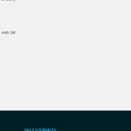
n web del
FAQ Y TUTORIALES