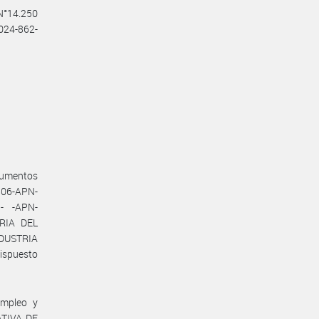
 N°14.250
2024-862-
cumentos
06-APN-
- -APN-
RIA DEL
NDUSTRIA
dispuesto
Empleo y
ATIVA DE