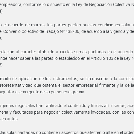
 empleadora, conforme lo dispuesto en la Ley de Negociación Colectiva 
4).
o el acuerdo de marras, las partes pactan nuevas condiciones salaria
l Convenio Colectivo de Trabajo Nº 438/06, de acuerdo a la vigencia y deta
s.
relación al carácter atribuido a ciertas sumas pactadas en el acuerdo 
nde hacer saber a las partes lo establecido en el Artículo 103 de la Ley 
6).
mbito de aplicación de los instrumentos, se circunscribe a la corres
 representatividad que ostenta el sector empresarial firmante y la de l
 signataria, emergente de su personería gremial.
agentes negociales han ratificado el contenido y firmas allí insertas, ac
nería y facultades para negociar colectivamente invocadas, con las co
 en autos.
cláusulas pactadas no contienen aspectos que afecten o alteren el ord