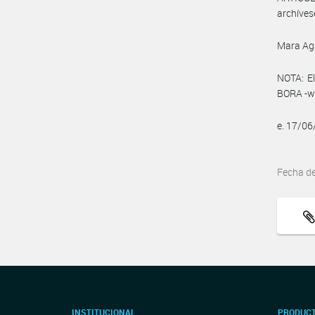
archíves
Mara Ag
NOTA: El
BORA -ww
e. 17/0
Fecha d
INSTITUCIONAL
PRODUCT