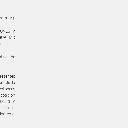
o. 2004).
IONES Y
GURIDAD
e.
ativo de
presentes
ud de la
entonces
posición
IONES Y
fijar el
ido en el