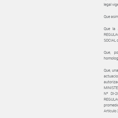
legal vig
Que asim
Que la
REGULA
SOCIAL 
Que, po
homolog
Que, una
actuaci
autoriz
MINISTE
Nº DI-
REGULAC
promedio
Artículo 