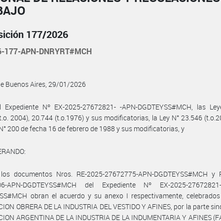
BAJO
sición 177/2026
26-177-APN-DNRYRT#MCH
de Buenos Aires, 29/01/2026
l Expediente Nº EX-2025-27672821- -APN-DGDTEYSS#MCH, las Ley
t.o. 2004), 20.744 (t.o.1976) y sus modificatorias, la Ley N° 23.546 (t.o.20
N° 200 de fecha 16 de febrero de 1988 y sus modificatorias, y
ERANDO:
 los documentos Nros. RE-2025-27672775-APN-DGDTEYSS#MCH y R
06-APN-DGDTEYSS#MCH del Expediente Nº EX-2025-27672821
S#MCH obran el acuerdo y su anexo I respectivamente, celebrados 
ON OBRERA DE LA INDUSTRIA DEL VESTIDO Y AFINES, por la parte sindic
ION ARGENTINA DE LA INDUSTRIA DE LA INDUMENTARIA Y AFINES (FAI