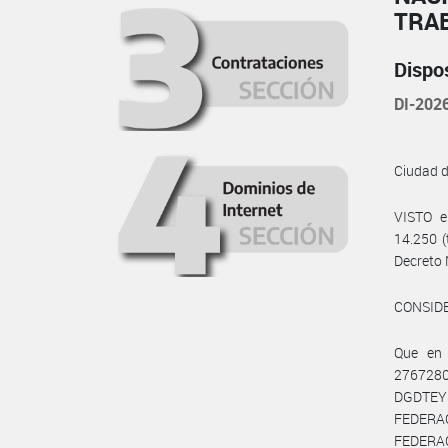
TRA
Dispo
DI-20
Ciudad 
VISTO e
14.250 (
Decreto 
CONSID
Que en
276728
DGDTEYS
FEDERACI
FEDERAC