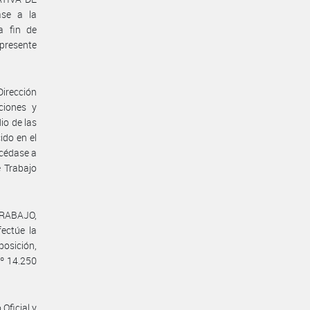
se a la
 fin de
 presente
Dirección
ciones y
io de las
ido en el
océdase a
e Trabajo
TRABAJO,
ctúe la
posición,
Nº 14.250
Oficial y