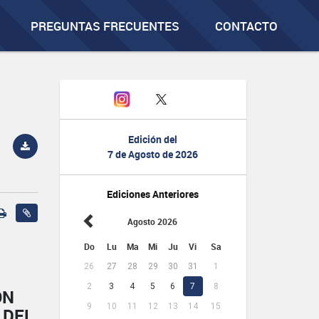
PREGUNTAS FRECUENTES
CONTACTO
Edición del
7 de Agosto de 2026
Ediciones Anteriores
Agosto 2026
Do
Lu
Ma
Mi
Ju
Vi
Sa
26
27
28
29
30
31
1
2
3
4
5
6
7
8
ÓN
9
10
11
12
13
14
15
 DEL