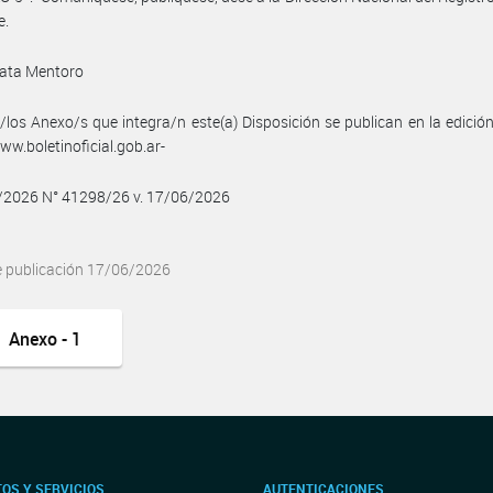
e.
ata Mentoro
/los Anexo/s que integra/n este(a) Disposición se publican en la edició
w.boletinoficial.gob.ar-
6/2026 N° 41298/26 v. 17/06/2026
e publicación 17/06/2026
Anexo - 1
OS Y SERVICIOS
AUTENTICACIONES