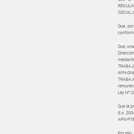
REGULA
SOCIAL 
Que, por
conform
Que, una
Direcció
median
TRABAJO
APN-DN
TRABAJO
remunera
Ley Nº 2
Que la p
(t.o. 20
APN-PTE
Por ello,