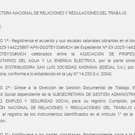
CTORA NACIONAL DE RELACIONES Y REGULACIONES DEL TRABAJO
:
 1º.- Regístrense el acuerdo y sus escalas salariales obrantes en el 
025-144225897-APN-DGDTEYSS#MCH del Expediente Nº EX-2025-1442
DTEYSS#MCH celebrados entre la ASOCIACION DE PROFES
ITARIOS DEL AGUA Y LA ENERGIA ELECTRICA, por la parte sindic
 DISTRIBUIDORA SAN LUIS SOCIEDAD ANONIMA (EDESAL S.A.), por 
ra, conforme a lo establecido en la Ley N° 14.250 (t.o. 2004).
O 2º.- Gírese a la Dirección de Gestión Documental de Trabajo, 
ad Social dependiente de la SUBSECRETARÍA DE GESTIÓN ADMINISTR
O, EMPLEO Y SEGURIDAD SOCIAL para su registro. Cumplido, pa
IÓN NACIONAL DE RELACIONES Y REGULACIONES DEL TRABAJO a
 al registro de los instrumentos identificados en el Artículo 1° de la
ión.
 3°.- Notifíquese a las partes signatarias. Posteriormente, pase a la 