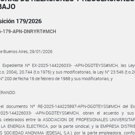
BAJO
sición 179/2026
26-179-APN-DNRYRT#MCH
de Buenos Aires, 29/01/2026
l Expediente Nº EX-2025-144226033- -APN-DGDTEYSS#MCH, las Ley
t.o. 2004), 20.744 (t.o.1976) y sus modificatorias, la Ley N° 23.546 (t.o.20
N° 200 de fecha 16 de febrero de 1988 y sus modificatorias, y
ERANDO:
 el documento Nº RE-2025-144225897-APN-DGDTEYSS#MCH del Exp
2025-144226033- -APN-DGDTEYSS#MCH, obran el acuerdo y sus 
les celebrados entre la ASOCIACION DE PROFESIONALES UNIVERSITA
LA ENERGIA ELECTRICA, por la parte sindical, y la EMPRESA DISTR
S SOCIEDAD ANONIMA (EDESAL S.A.), por la parte empleadora, confo