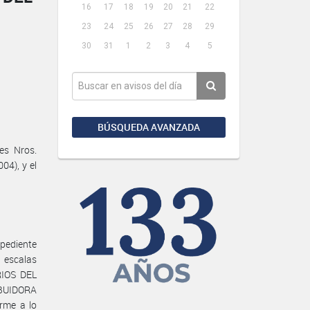
16
17
18
19
20
21
22
23
24
25
26
27
28
29
30
31
1
2
3
4
5
BÚSQUEDA AVANZADA
es Nros.
04), y el
ediente
escalas
RIOS DEL
IBUIDORA
rme a lo