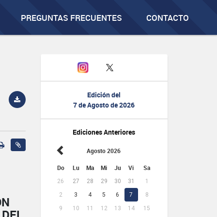
PREGUNTAS FRECUENTES
CONTACTO
Edición del
7 de Agosto de 2026
Ediciones Anteriores
Agosto 2026
Do
Lu
Ma
Mi
Ju
Vi
Sa
26
27
28
29
30
31
1
2
3
4
5
6
7
8
ÓN
9
10
11
12
13
14
15
 DEL