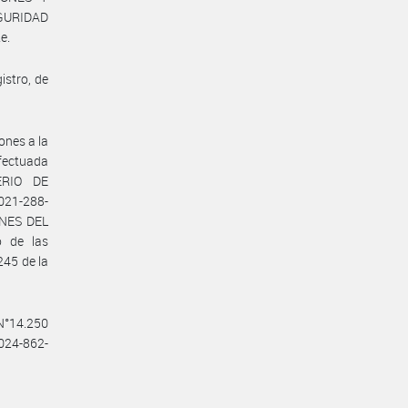
GURIDAD
e.
istro, de
ones a la
efectuada
ERIO DE
021-288-
NES DEL
o de las
245 de la
 N°14.250
2024-862-