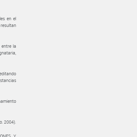
es en el
 resultan
 entre la
gnataria,
reditando
nstancias
enamiento
o. 2004).
IONES Y