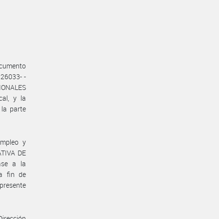
documento
26033- -
IONALES
al, y la
la parte
Empleo y
ATIVA DE
se a la
 fin de
 presente
Dirección