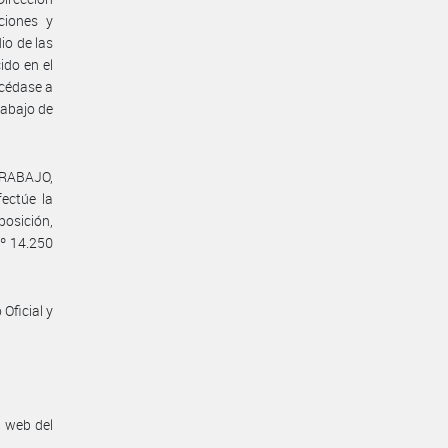
ciones y
io de las
ido en el
océdase a
rabajo de
TRABAJO,
ctúe la
posición,
Nº 14.250
Oficial y
n web del