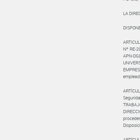
LA DIRE
DISPONE
ARTICULO
Nº RE-2
APN-DG
UNIVERS
EMPRESA
empleado
ARTÍCUL
Segurid
TRABAJ
DIRECC
proceder
Disposic
ARTÍCULO