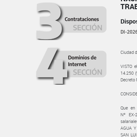
TRA
Dispo
DI-20
Ciudad 
VISTO e
14.250 (
Decreto 
CONSID
Que en
Nº EX-
salaria
AGUA Y 
SAN LUI