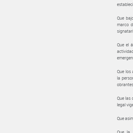
estableci
Que bajo
marco de
signatari
Que el á
activida
emergent
Que los 
la perso
obrantes
Que las 
legal vig
Que asim
Que la