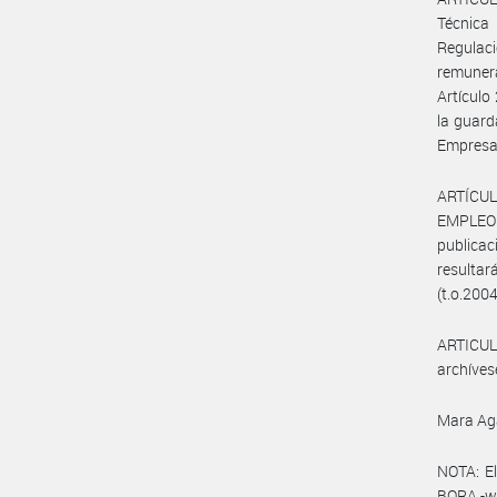
Técnica
Regulaci
remunera
Artículo
la guard
Empresa 
ARTÍCUL
EMPLEO
publicac
resultar
(t.o.2004
ARTICULO
archíves
Mara Ag
NOTA: El
BORA -ww