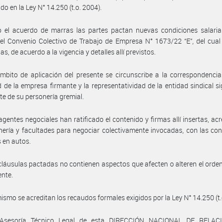
do en la Ley N° 14.250 (t.o. 2004).
 el acuerdo de marras las partes pactan nuevas condiciones salarial
l Convenio Colectivo de Trabajo de Empresa N° 1673/22 “E”, del cual
as, de acuerdo a la vigencia y detalles allí previstos.
mbito de aplicación del presente se circunscribe a la correspondencia
d de la empresa firmante y la representatividad de la entidad sindical si
e de su personería gremial.
agentes negociales han ratificado el contenido y firmas allí insertas, ac
nería y facultades para negociar colectivamente invocadas, con las co
 en autos.
cláusulas pactadas no contienen aspectos que afecten o alteren el ord
ente.
ismo se acreditan los recaudos formales exigidos por la Ley N° 14.250 (t.
 Asesoría Técnico Legal de esta DIRECCIÓN NACIONAL DE RELAC