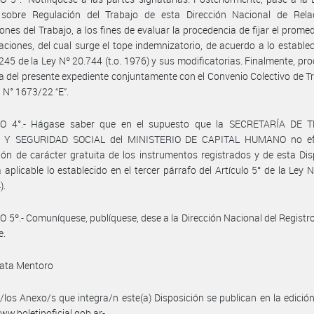
 sobre Regulación del Trabajo de esta Dirección Nacional de Rela
ones del Trabajo, a los fines de evaluar la procedencia de fijar el promed
ciones, del cual surge el tope indemnizatorio, de acuerdo a lo establec
 245 de la Ley Nº 20.744 (t.o. 1976) y sus modificatorias. Finalmente, pr
a del presente expediente conjuntamente con el Convenio Colectivo de T
N° 1673/22 “E”.
O 4°.- Hágase saber que en el supuesto que la SECRETARÍA DE 
 Y SEGURIDAD SOCIAL del MINISTERIO DE CAPITAL HUMANO no efe
ión de carácter gratuita de los instrumentos registrados y de esta Dis
á aplicable lo establecido en el tercer párrafo del Artículo 5° de la Ley 
).
 5º.- Comuníquese, publíquese, dese a la Dirección Nacional del Registro 
e.
ata Mentoro
/los Anexo/s que integra/n este(a) Disposición se publican en la edició
w.boletinoficial.gob.ar-