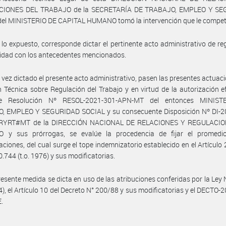
CIONES DEL TRABAJO de la SECRETARÍA DE TRABAJO, EMPLEO Y SE
del MINISTERIO DE CAPITAL HUMANO tomó la intervención que le compet
 lo expuesto, corresponde dictar el pertinente acto administrativo de reg
idad con los antecedentes mencionados.
 vez dictado el presente acto administrativo, pasen las presentes actuaci
n Técnica sobre Regulación del Trabajo y en virtud de la autorización 
te Resolución Nº RESOL-2021-301-APN-MT del entonces MINIST
, EMPLEO Y SEGURIDAD SOCIAL y su consecuente Disposición Nº DI-2
RYRT#MT de la DIRECCIÓN NACIONAL DE RELACIONES Y REGULACIO
 y sus prórrogas, se evalúe la procedencia de fijar el promedi
ciones, del cual surge el tope indemnizatorio establecido en el Artículo 
0.744 (t.o. 1976) y sus modificatorias.
resente medida se dicta en uso de las atribuciones conferidas por la Ley
04), el Artículo 10 del Decreto N° 200/88 y sus modificatorias y el DECTO-
.