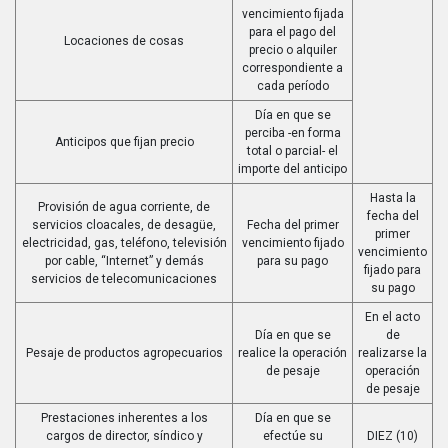
vencimiento fijada
para el pago del
Locaciones de cosas
precio o alquiler
correspondiente a
cada período
Día en que se
perciba -en forma
Anticipos que fijan precio
total o parcial- el
importe del anticipo
Hasta la
Provisión de agua corriente, de
fecha del
servicios cloacales, de desagüe,
Fecha del primer
primer
electricidad, gas, teléfono, televisión
vencimiento fijado
vencimiento
por cable, “Internet” y demás
para su pago
fijado para
servicios de telecomunicaciones
su pago
En el acto
Día en que se
de
Pesaje de productos agropecuarios
realice la operación
realizarse la
de pesaje
operación
de pesaje
Prestaciones inherentes a los
Día en que se
cargos de director, síndico y
efectúe su
DIEZ (10)