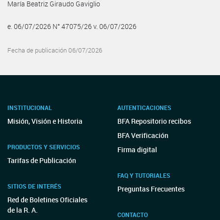
María Beatriz Giraudo Gaviglio
e. 06/07/2026 N° 47075/26 v. 06/07/2026
Fecha de publicación 06/07/2026
INSTITUCIONAL
AUTENTICACIONES
Misión, Visión e Historia
BFA Repositorio recibos
BFA Verificación
PRODUCTOS Y SERVICIOS
Firma digital
Tarifas de Publicación
FAQ Y TUTORIALES
SITIOS DE INTERÉS
Preguntas Frecuentes
Red de Boletines Oficiales
de la R. A.
CONTACTO