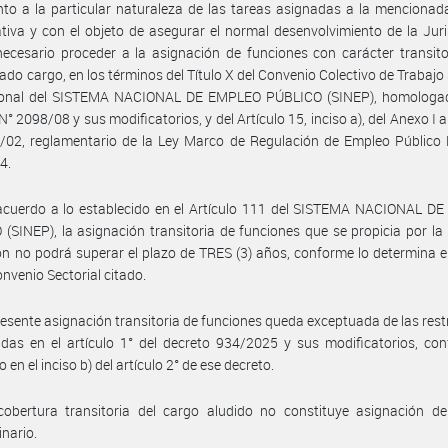
to a la particular naturaleza de las tareas asignadas a la menciona
tiva y con el objeto de asegurar el normal desenvolvimiento de la Juri
necesario proceder a la asignación de funciones con carácter transito
do cargo, en los términos del Título X del Convenio Colectivo de Trabajo 
sonal del SISTEMA NACIONAL DE EMPLEO PÚBLICO (SINEP), homologad
N° 2098/08 y sus modificatorios, y del Artículo 15, inciso a), del Anexo I a
/02, reglamentario de la Ley Marco de Regulación de Empleo Público 
4.
acuerdo a lo establecido en el Artículo 111 del SISTEMA NACIONAL D
(SINEP), la asignación transitoria de funciones que se propicia por la
ón no podrá superar el plazo de TRES (3) años, conforme lo determina el
onvenio Sectorial citado.
resente asignación transitoria de funciones queda exceptuada de las rest
idas en el artículo 1° del decreto 934/2025 y sus modificatorios, co
 en el inciso b) del artículo 2° de ese decreto.
cobertura transitoria del cargo aludido no constituye asignación de
inario.