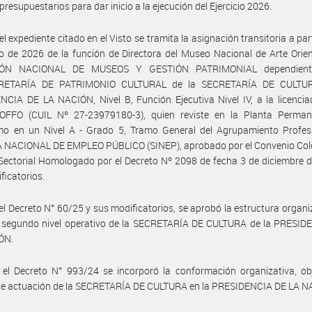
presupuestarios para dar inicio a la ejecución del Ejercicio 2026.
el expediente citado en el Visto se tramita la asignación transitoria a part
 de 2026 de la función de Directora del Museo Nacional de Arte Orien
IÓN NACIONAL DE MUSEOS Y GESTIÓN PATRIMONIAL dependient
RETARÍA DE PATRIMONIO CULTURAL de la SECRETARÍA DE CULTUR
CIA DE LA NACIÓN, Nivel B, Función Ejecutiva Nivel IV, a la licenci
OFFO (CUIL Nº 27-23979180-3), quien reviste en la Planta Perman
mo en un Nivel A - Grado 5, Tramo General del Agrupamiento Profesi
 NACIONAL DE EMPLEO PÚBLICO (SINEP), aprobado por el Convenio Cole
Sectorial Homologado por el Decreto Nº 2098 de fecha 3 de diciembre 
ficatorios.
el Decreto N° 60/25 y sus modificatorios, se aprobó la estructura organi
y segundo nivel operativo de la SECRETARÍA DE CULTURA de la PRESID
ÓN.
el Decreto N° 993/24 se incorporó la conformación organizativa, obj
de actuación de la SECRETARÍA DE CULTURA en la PRESIDENCIA DE LA N