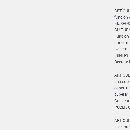
ARTÍCULO
función 
MUSEOS 
CULTURA
Función 
quien re
General
(SINEP)
Decreto 
ARTÍCUL
precede
cobertur
superar 
Convenio
PÚBLICO 
ARTÍCULO
nivel su