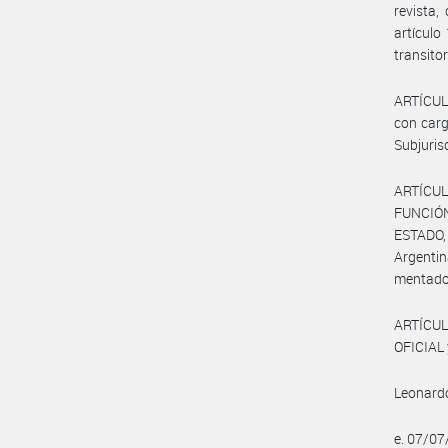
revista,
artículo
transito
ARTÍCULO
con carg
Subjuris
ARTÍCU
FUNCIÓ
ESTADO, 
Argentin
mentado 
ARTÍCUL
OFICIAL 
Leonardo 
e. 07/0