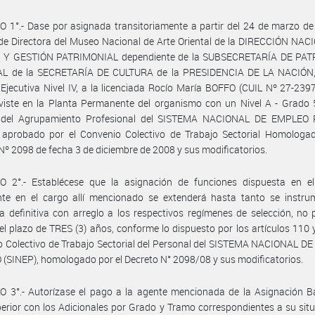
 1°.- Dase por asignada transitoriamente a partir del 24 de marzo de
de Directora del Museo Nacional de Arte Oriental de la DIRECCIÓN NA
Y GESTIÓN PATRIMONIAL dependiente de la SUBSECRETARÍA DE PA
L de la SECRETARÍA DE CULTURA de la PRESIDENCIA DE LA NACIÓN, 
Ejecutiva Nivel IV, a la licenciada Rocío María BOFFO (CUIL Nº 27-239
viste en la Planta Permanente del organismo con un Nivel A - Grado 
 del Agrupamiento Profesional del SISTEMA NACIONAL DE EMPLEO
, aprobado por el Convenio Colectivo de Trabajo Sectorial Homologad
Nº 2098 de fecha 3 de diciembre de 2008 y sus modificatorios.
O 2°.- Establécese que la asignación de funciones dispuesta en el 
nte en el cargo allí mencionado se extenderá hasta tanto se instru
a definitiva con arreglo a los respectivos regímenes de selección, no
el plazo de TRES (3) años, conforme lo dispuesto por los artículos 110 
 Colectivo de Trabajo Sectorial del Personal del SISTEMA NACIONAL D
(SINEP), homologado por el Decreto N° 2098/08 y sus modificatorios.
 3°.- Autorízase el pago a la agente mencionada de la Asignación Bá
perior con los Adicionales por Grado y Tramo correspondientes a su sit