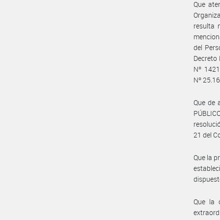
Que aten
Organiza
resulta 
menciona
del Per
Decreto 
Nº 1421
Nº 25.16
Que de 
PÚBLICO 
resoluci
21 del C
Que la p
establec
dispuesto
Que la 
extraord