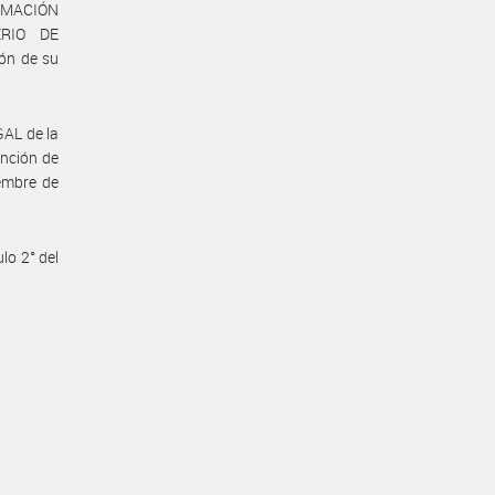
ORMACIÓN
ERIO DE
ón de su
AL de la
nción de
iembre de
lo 2° del