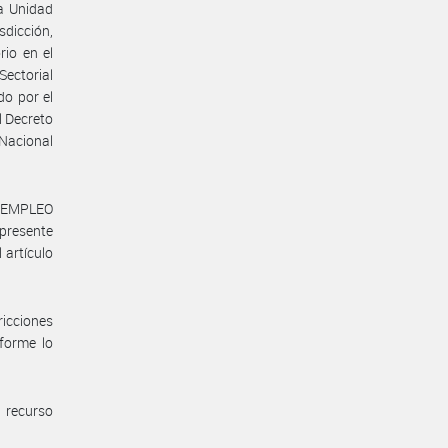
da Unidad
sdicción,
rio en el
Sectorial
o por el
l Decreto
Nacional
E EMPLEO
 presente
 artículo
ricciones
nforme lo
 recurso