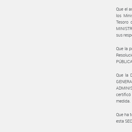
Que el a
los Min
Tesoro 
MINISTRO
sus resp
Que la p
Resoluc
PÚBLICA
Que la 
GENER
ADMINIS
certific
medida.
Que ha 
esta SE