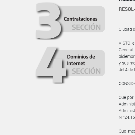
RESOL
Ciudad 
VISTO e
General
diciembr
y sus mo
del 4 de
CONSID
Que por 
Administ
Adminis
Nº 24.15
Que medi