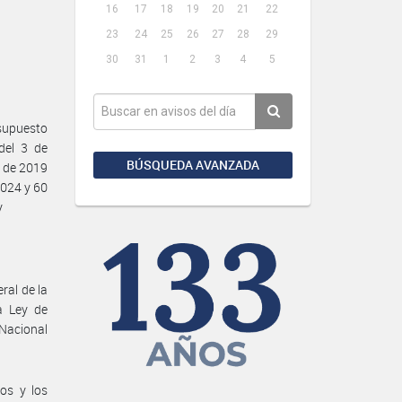
16
17
18
19
20
21
22
23
24
25
26
27
28
29
30
31
1
2
3
4
5
supuesto
del 3 de
BÚSQUEDA AVANZADA
e de 2019
2024 y 60
y
ral de la
la Ley de
Nacional
os y los