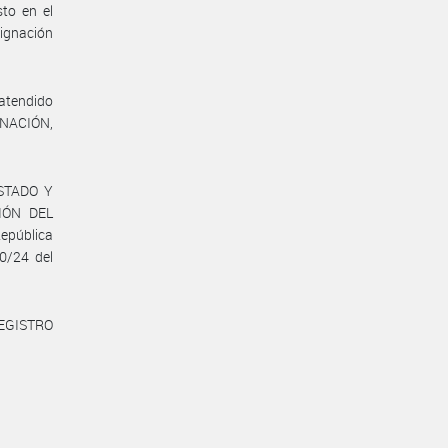
sto en el
signación
 atendido
A NACIÓN,
STADO Y
IÓN DEL
República
0/24 del
REGISTRO