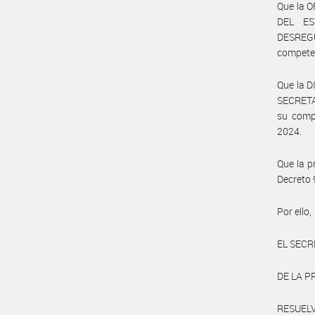
Que la 
DEL ES
DESREGU
compete
Que la 
SECRETA
su compe
2024.
Que la p
Decreto 
Por ello,
EL SECR
DE LA P
RESUEL