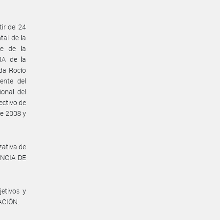
ir del 24
tal de la
e de la
A de la
ada Rocío
ente del
onal del
ctivo de
de 2008 y
zativa de
ENCIA DE
etivos y
ACIÓN.