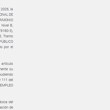
 2026, la
CIONAL DE
TRIMONIO
Nivel B,
79180-3),
5, Tramo
 PÚBLICO
o por el
artículo
mente su
 pudiendo
y 111 del
E EMPLEO
sica del
uación de