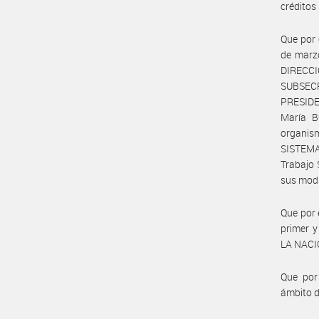
créditos 
Que por 
de marzo
DIRECC
SUBSEC
PRESIDEN
María B
organis
SISTEMA
Trabajo 
sus modi
Que por 
primer 
LA NACI
Que por 
ámbito 