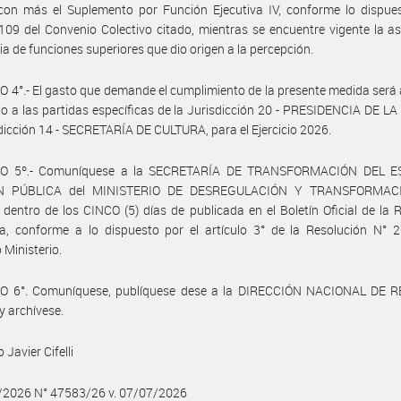
 con más el Suplemento por Función Ejecutiva IV, conforme lo dispue
 109 del Convenio Colectivo citado, mientras se encuentre vigente la a
ria de funciones superiores que dio origen a la percepción.
 4°.- El gasto que demande el cumplimiento de la presente medida será
o a las partidas específicas de la Jurisdicción 20 - PRESIDENCIA DE L
dicción 14 - SECRETARÍA DE CULTURA, para el Ejercicio 2026.
LO 5º.- Comuníquese a la SECRETARÍA DE TRANSFORMACIÓN DEL E
N PÚBLICA del MINISTERIO DE DESREGULACIÓN Y TRANSFORMAC
dentro de los CINCO (5) días de publicada en el Boletín Oficial de la 
a, conforme a lo dispuesto por el artículo 3° de la Resolución N° 2
Ministerio.
O 6°. Comuníquese, publíquese dese a la DIRECCIÓN NACIONAL DE 
y archívese.
Javier Cifelli
7/2026 N° 47583/26 v. 07/07/2026